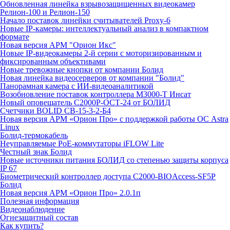
Обновленная линейка взрывозащищенных видеокамер
Релион-100 и Релион-150
Начало поставок линейки считывателей Proxy-6
Новые IP-камеры: интеллектуальный анализ в компактном
формате
Новая версия АРМ "Орион Икс"
Новые IP-видеокамеры 2-й серии с моторизированным и
фиксированным объективами
Новые тревожные кнопки от компании Болид
Новая линейка видеосерверов от компании "Болид"
Панорамная камера с ИИ-видеоаналитикой
Возобновление поставок контроллера М3000-Т Инсат
Новый оповещатель С2000Р-ОСТ-24 от БОЛИД
Счетчики BOLID СВ-15-3-2-Б4
Новая версия АРМ «Орион Про» с поддержкой работы ОС Astra
Linux
Болид-термокабель
Неуправляемые PoE-коммутаторы iFLOW Lite
Честный знак Болид
Новые источники питания БОЛИД со степенью защиты корпуса
IP 67
Биометрический контроллер доступа С2000-BIOAccess-SF5P
Болид
Новая версия АРМ «Орион Про» 2.0.1п
Полезная информация
Видеонаблюдение
Огнезащитный состав
Как купить?