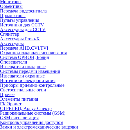
Мониторы
Объективы
Передача видеосигнала
Прожекторы
Пульты управления
Источники для CCTV
Аксессуары для CCTV
Сплиттер
Аксессуары Proto-X
Аксессуары
Передача AHD,CVI,TVI
Охранно-пожарная сигнализация
Система ОРИОН, Болид
Оповещатели
Извещатели пожарные
Системы передачи извещений
Извещатели охранные
Источники электропитания
Приборы приемно-контрольные
Светосигнальные огни
Прочее
Элементы питания
ГК Эрвист
СТРЕЛЕЦ, Аргус-Спектр
Радиоканальные системы (GSM)
GSM сигнализация
Контроль управления доступом
Замки и электромеханические защелки