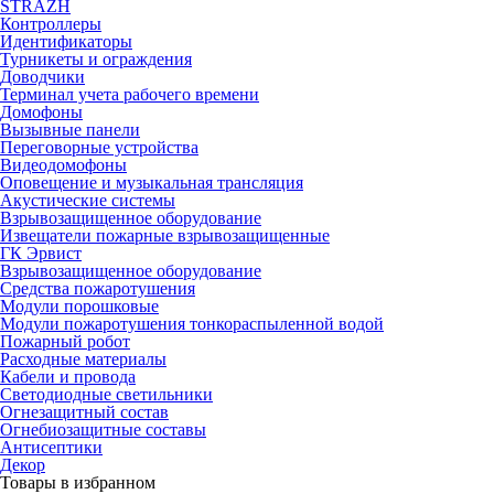
STRAZH
Контроллеры
Идентификаторы
Турникеты и ограждения
Доводчики
Терминал учета рабочего времени
Домофоны
Вызывные панели
Переговорные устройства
Видеодомофоны
Оповещение и музыкальная трансляция
Акустические системы
Взрывозащищенное оборудование
Извещатели пожарные взрывозащищенные
ГК Эрвист
Взрывозащищенное оборудование
Средства пожаротушения
Модули порошковые
Модули пожаротушения тонкораспыленной водой
Пожарный робот
Расходные материалы
Кабели и провода
Светодиодные светильники
Огнезащитный состав
Огнебиозащитные составы
Антисептики
Декор
Товары в избранном