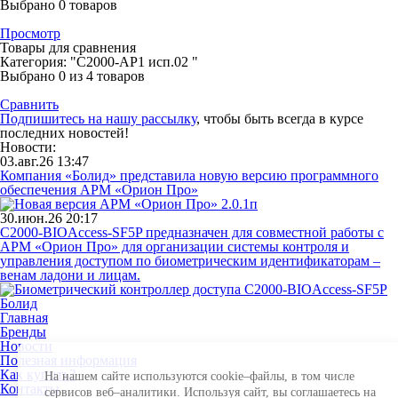
Выбрано
0
товаров
Просмотр
Товары для сравнения
Категория: "С2000-АР1 исп.02 "
Выбрано
0
из 4 товаров
Сравнить
Подпишитесь на нашу рассылку
, чтобы быть всегда в курсе
последних новостей!
Новости:
03.авг.26 13:47
Компания «Болид» представила новую версию программного
обеспечения АРМ «Орион Про»
30.июн.26 20:17
С2000-BIOAccess-SF5P предназначен для совместной работы с
АРМ «Орион Про» для организации системы контроля и
управления доступом по биометрическим идентификаторам –
венам ладони и лицам.
Главная
Бренды
Новости
Полезная информация
Как купить?
На нашем сайте используются cookie–файлы, в том числе
Контакты
сервисов веб–аналитики. Используя сайт, вы соглашаетесь на