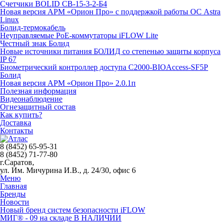
Счетчики BOLID СВ-15-3-2-Б4
Новая версия АРМ «Орион Про» с поддержкой работы ОС Astra
Linux
Болид-термокабель
Неуправляемые PoE-коммутаторы iFLOW Lite
Честный знак Болид
Новые источники питания БОЛИД со степенью защиты корпуса
IP 67
Биометрический контроллер доступа С2000-BIOAccess-SF5P
Болид
Новая версия АРМ «Орион Про» 2.0.1п
Полезная информация
Видеонаблюдение
Огнезащитный состав
Как купить?
Доставка
Контакты
8 (8452) 65-95-31
8 (8452) 71-77-80
г.Саратов,
ул. Им. Мичурина И.В., д. 24/30, офис 6
Меню
Главная
Бренды
Новости
Новый бренд систем безопасности iFLOW
МИГ® - 09 на складе В НАЛИЧИИ