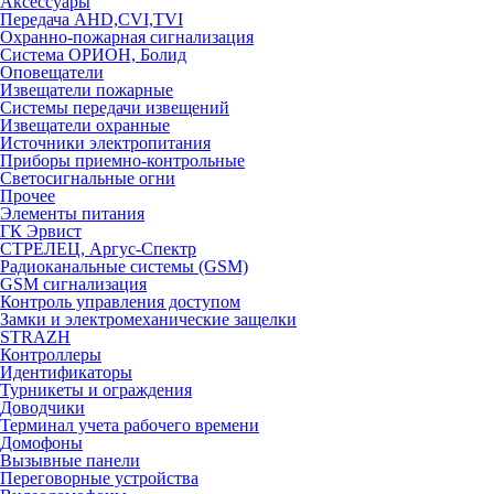
Аксессуары
Передача AHD,CVI,TVI
Охранно-пожарная сигнализация
Система ОРИОН, Болид
Оповещатели
Извещатели пожарные
Системы передачи извещений
Извещатели охранные
Источники электропитания
Приборы приемно-контрольные
Светосигнальные огни
Прочее
Элементы питания
ГК Эрвист
СТРЕЛЕЦ, Аргус-Спектр
Радиоканальные системы (GSM)
GSM сигнализация
Контроль управления доступом
Замки и электромеханические защелки
STRAZH
Контроллеры
Идентификаторы
Турникеты и ограждения
Доводчики
Терминал учета рабочего времени
Домофоны
Вызывные панели
Переговорные устройства