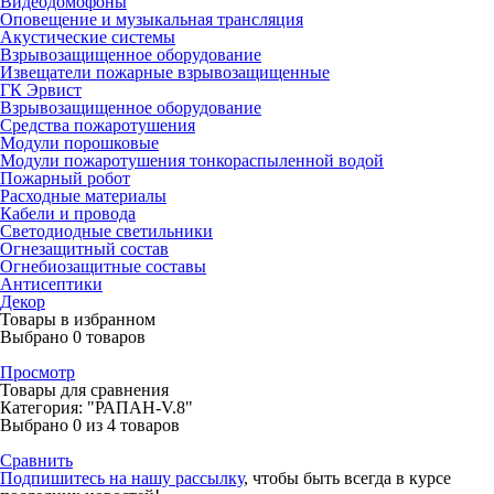
Видеодомофоны
Оповещение и музыкальная трансляция
Акустические системы
Взрывозащищенное оборудование
Извещатели пожарные взрывозащищенные
ГК Эрвист
Взрывозащищенное оборудование
Средства пожаротушения
Модули порошковые
Модули пожаротушения тонкораспыленной водой
Пожарный робот
Расходные материалы
Кабели и провода
Светодиодные светильники
Огнезащитный состав
Огнебиозащитные составы
Антисептики
Декор
Товары в избранном
Выбрано
0
товаров
Просмотр
Товары для сравнения
Категория: "РАПАН-V.8"
Выбрано
0
из 4 товаров
Сравнить
Подпишитесь на нашу рассылку
, чтобы быть всегда в курсе