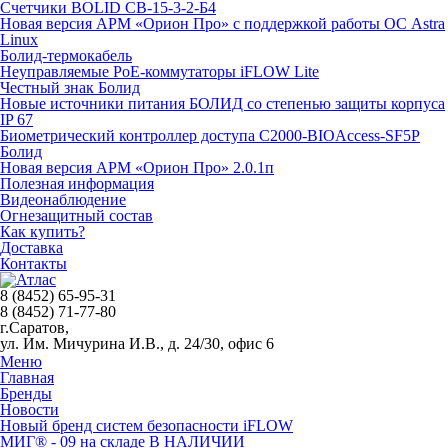
Счетчики BOLID СВ-15-3-2-Б4
Новая версия АРМ «Орион Про» с поддержкой работы ОС Astra
Linux
Болид-термокабель
Неуправляемые PoE-коммутаторы iFLOW Lite
Честный знак Болид
Новые источники питания БОЛИД со степенью защиты корпуса
IP 67
Биометрический контроллер доступа С2000-BIOAccess-SF5P
Болид
Новая версия АРМ «Орион Про» 2.0.1п
Полезная информация
Видеонаблюдение
Огнезащитный состав
Как купить?
Доставка
Контакты
8 (8452) 65-95-31
8 (8452) 71-77-80
г.Саратов,
ул. Им. Мичурина И.В., д. 24/30, офис 6
Меню
Главная
Бренды
Новости
Новый бренд систем безопасности iFLOW
МИГ® - 09 на складе В НАЛИЧИИ