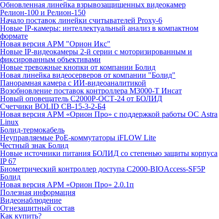
Обновленная линейка взрывозащищенных видеокамер
Релион-100 и Релион-150
Начало поставок линейки считывателей Proxy-6
Новые IP-камеры: интеллектуальный анализ в компактном
формате
Новая версия АРМ "Орион Икс"
Новые IP-видеокамеры 2-й серии с моторизированным и
фиксированным объективами
Новые тревожные кнопки от компании Болид
Новая линейка видеосерверов от компании "Болид"
Панорамная камера с ИИ-видеоаналитикой
Возобновление поставок контроллера М3000-Т Инсат
Новый оповещатель С2000Р-ОСТ-24 от БОЛИД
Счетчики BOLID СВ-15-3-2-Б4
Новая версия АРМ «Орион Про» с поддержкой работы ОС Astra
Linux
Болид-термокабель
Неуправляемые PoE-коммутаторы iFLOW Lite
Честный знак Болид
Новые источники питания БОЛИД со степенью защиты корпуса
IP 67
Биометрический контроллер доступа С2000-BIOAccess-SF5P
Болид
Новая версия АРМ «Орион Про» 2.0.1п
Полезная информация
Видеонаблюдение
Огнезащитный состав
Как купить?