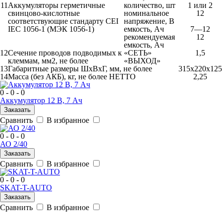
11
Аккумуляторы герметичные
количество, шт
1 или 2
свинцово-кислотные
номинальное
12
соответствующие стандарту CEI
напряжение, В
IEC 1056-1 (МЭК 1056-1)
емкость, Ач
7—12
рекомендуемая
12
емкость, Ач
12
Сечение проводов подводимых к
«СЕТЬ»
1,5
клеммам, мм2, не более
«ВЫХОД»
13
Габаритные размеры ШхВхГ, мм, не более
315х220х125
14
Масса (без АКБ), кг, не более НЕТТО
2,25
0 - 0 - 0
Аккумулятор 12 В, 7 Ач
Заказать
Сравнить
В избранное
0 - 0 - 0
АО 2/40
Заказать
Сравнить
В избранное
0 - 0 - 0
SKAT-T-AUTO
Заказать
Сравнить
В избранное