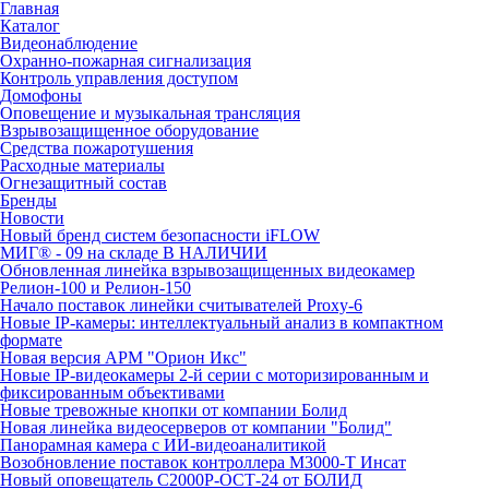
Главная
Каталог
Видеонаблюдение
Охранно-пожарная сигнализация
Контроль управления доступом
Домофоны
Оповещение и музыкальная трансляция
Взрывозащищенное оборудование
Средства пожаротушения
Расходные материалы
Огнезащитный состав
Бренды
Новости
Новый бренд систем безопасности iFLOW
МИГ® - 09 на складе В НАЛИЧИИ
Обновленная линейка взрывозащищенных видеокамер
Релион-100 и Релион-150
Начало поставок линейки считывателей Proxy-6
Новые IP-камеры: интеллектуальный анализ в компактном
формате
Новая версия АРМ "Орион Икс"
Новые IP-видеокамеры 2-й серии с моторизированным и
фиксированным объективами
Новые тревожные кнопки от компании Болид
Новая линейка видеосерверов от компании "Болид"
Панорамная камера с ИИ-видеоаналитикой
Возобновление поставок контроллера М3000-Т Инсат
Новый оповещатель С2000Р-ОСТ-24 от БОЛИД