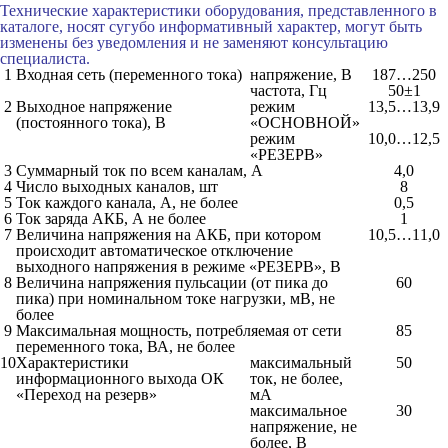
Технические характеристики оборудования, представленного в
каталоге, носят сугубо информативный характер, могут быть
изменены без уведомления и не заменяют консультацию
специалиста.
1
Входная сеть (переменного тока)
напряжение, В
187…250
частота, Гц
50±1
2
Выходное напряжение
режим
13,5…13,9
(постоянного тока), В
«ОСНОВНОЙ»
режим
10,0…12,5
«РЕЗЕРВ»
3
Суммарный ток по всем каналам, А
4,0
4
Число выходных каналов, шт
8
5
Ток каждого канала, А, не более
0,5
6
Ток заряда АКБ, А не более
1
7
Величина напряжения на АКБ, при котором
10,5…11,0
происходит автоматическое отключение
выходного напряжения в режиме «РЕЗЕРВ», В
8
Величина напряжения пульсации (от пика до
60
пика) при номинальном токе нагрузки, мВ, не
более
9
Максимальная мощность, потребляемая от сети
85
переменного тока, ВА, не более
10
Характеристики
максимальный
50
информационного выхода ОК
ток, не более,
«Переход на резерв»
мA
максимальное
30
напряжение, не
более, В