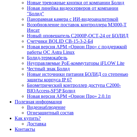
Новые тревожные кнопки от компании Болид
Новая линейка видеосерверов от компании
"Болид"
Панорамная камера с ИИ-видеоаналитикой
Возобновление поставок контроллера М3000-Т
Инсат
Новый оповещатель С2000Р-ОСТ-24 от БОЛИД
Счетчики BOLID СВ-15-3-2-Б4
Новая версия АРМ «Орион Про» с поддержкой
работы ОС Astra Linux
Болид-термокабель
Неуправляемые PoE-коммутаторы iFLOW Lite
Честный знак Болид
Новые источники питания БОЛИД со степенью
защиты корпуса IP 67
Биометрический контроллер доступа С2000-
BIOAccess-SF5P Болид
Новая версия АРМ «Орион Про» 2.0.1п
Полезная информация
Видеонаблюдение
Огнезащитный состав
Как купить?
Доставка
Контакты