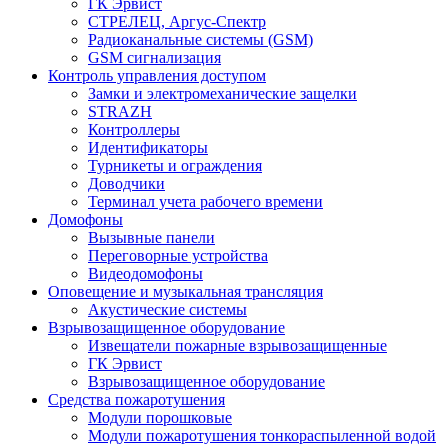
ГК Эрвист
СТРЕЛЕЦ, Аргус-Спектр
Радиоканальные системы (GSM)
GSM сигнализация
Контроль управления доступом
Замки и электромеханические защелки
STRAZH
Контроллеры
Идентификаторы
Турникеты и ограждения
Доводчики
Терминал учета рабочего времени
Домофоны
Вызывные панели
Переговорные устройства
Видеодомофоны
Оповещение и музыкальная трансляция
Акустические системы
Взрывозащищенное оборудование
Извещатели пожарные взрывозащищенные
ГК Эрвист
Взрывозащищенное оборудование
Средства пожаротушения
Модули порошковые
Модули пожаротушения тонкораспыленной водой