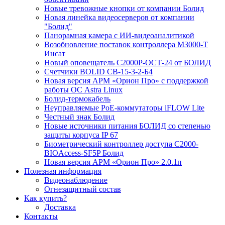
Новые тревожные кнопки от компании Болид
Новая линейка видеосерверов от компании
"Болид"
Панорамная камера с ИИ-видеоаналитикой
Возобновление поставок контроллера М3000-Т
Инсат
Новый оповещатель С2000Р-ОСТ-24 от БОЛИД
Счетчики BOLID СВ-15-3-2-Б4
Новая версия АРМ «Орион Про» с поддержкой
работы ОС Astra Linux
Болид-термокабель
Неуправляемые PoE-коммутаторы iFLOW Lite
Честный знак Болид
Новые источники питания БОЛИД со степенью
защиты корпуса IP 67
Биометрический контроллер доступа С2000-
BIOAccess-SF5P Болид
Новая версия АРМ «Орион Про» 2.0.1п
Полезная информация
Видеонаблюдение
Огнезащитный состав
Как купить?
Доставка
Контакты