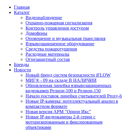
Главная
Каталог
Видеонаблюдение
Охранно-пожарная сигнализация
Контроль управления доступом
Домофоны
Оповещение и музыкальная трансляция
Взрывозащищенное оборудование
Средства пожаротушения
Расходные материалы
Огнезащитный состав
Бренды
Новости
Новый бренд систем безопасности iFLOW
МИГ® - 09 на складе В НАЛИЧИИ
Обновленная линейка взрывозащищенных
видеокамер Релион-100 и Релион-150
Начало поставок линейки считывателей Proxy-6
Новые IP-камеры: интеллектуальный анализ в
компактном формате
Новая версия АРМ "Орион Икс"
Новые IP-видеокамеры 2-й серии с
моторизированным и фиксированным
объективами