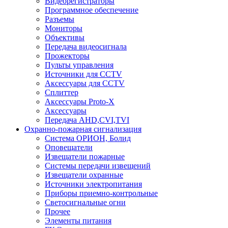
Видеорегистраторы
Программное обеспечение
Разъемы
Мониторы
Объективы
Передача видеосигнала
Прожекторы
Пульты управления
Источники для CCTV
Аксессуары для CCTV
Сплиттер
Аксессуары Proto-X
Аксессуары
Передача AHD,CVI,TVI
Охранно-пожарная сигнализация
Система ОРИОН, Болид
Оповещатели
Извещатели пожарные
Системы передачи извещений
Извещатели охранные
Источники электропитания
Приборы приемно-контрольные
Светосигнальные огни
Прочее
Элементы питания