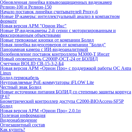
Обновленная линейка взрывозащищенных видеокамер
Релион-100 и Релион-150
Начало поставок линейки считывателей Proxy-6
Новые IP-камеры: интеллектуальный анализ в компактном
формате
Новая версия АРМ "Орион Икс"
Новые IP-видеокамеры 2-й серии с моторизированным и
фиксированным объективами
Новые тревожные кнопки от компании Болид
Новая линейка видеосерверов от компании "Болид"
Панорамная камера с ИИ-видеоаналитикой
Возобновление поставок контроллера М3000-Т Инсат
Новый оповещатель С2000Р-ОСТ-24 от БОЛИД
Счетчики BOLID СВ-15-3-2-Б4
Новая версия АРМ «Орион Про» с поддержкой работы ОС Astra
Linux
Болид-термокабель
Неуправляемые PoE-коммутаторы iFLOW Lite
Честный знак Болид
Новые источники питания БОЛИД со степенью защиты корпуса
IP 67
Биометрический контроллер доступа С2000-BIOAccess-SF5P
Болид
Новая версия АРМ «Орион Про» 2.0.1п
Полезная информация
Видеонаблюдение
Огнезащитный состав
Как купить?