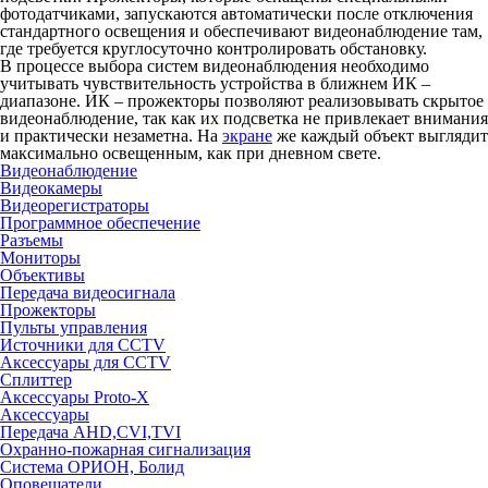
фотодатчиками, запускаются автоматически после отключения
стандартного освещения и обеспечивают видеонаблюдение там,
где требуется круглосуточно контролировать обстановку.
В процессе выбора систем видеонаблюдения необходимо
учитывать чувствительность устройства в ближнем ИК –
диапазоне. ИК –
прожекторы
позволяют реализовывать скрытое
видеонаблюдение, так как их подсветка не привлекает внимания
и практически незаметна. На
экране
же каждый объект выглядит
максимально освещенным, как при дневном свете.
Видеонаблюдение
Видеокамеры
Видеорегистраторы
Программное обеспечение
Разъемы
Мониторы
Объективы
Передача видеосигнала
Прожекторы
Пульты управления
Источники для CCTV
Аксессуары для CCTV
Сплиттер
Аксессуары Proto-X
Аксессуары
Передача AHD,CVI,TVI
Охранно-пожарная сигнализация
Система ОРИОН, Болид
Оповещатели