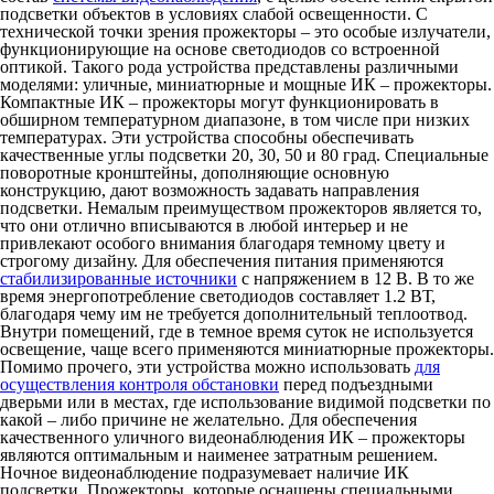
подсветки объектов в условиях слабой освещенности. С
технической точки зрения
прожекторы
– это особые излучатели,
функционирующие на основе светодиодов со встроенной
оптикой. Такого рода устройства представлены различными
моделями: уличные, миниатюрные и мощные ИК –
прожекторы
.
Компактные ИК –
прожекторы
могут функционировать в
обширном температурном диапазоне, в том числе при низких
температурах. Эти устройства способны обеспечивать
качественные углы подсветки 20, 30, 50 и 80 град. Специальные
поворотные кронштейны, дополняющие основную
конструкцию, дают возможность задавать направления
подсветки. Немалым преимуществом
прожекторов
является то,
что они отлично вписываются в любой интерьер и не
привлекают особого внимания благодаря темному цвету и
строгому дизайну. Для обеспечения питания применяются
стабилизированные источники
с напряжением в 12 В. В то же
время энергопотребление светодиодов составляет 1.2 ВТ,
благодаря чему им не требуется дополнительный теплоотвод.
Внутри помещений, где в темное время суток не используется
освещение, чаще всего применяются миниатюрные
прожекторы
.
Помимо прочего, эти устройства можно использовать
для
осуществления контроля обстановки
перед подъездными
дверьми или в местах, где использование видимой подсветки по
какой – либо причине не желательно. Для обеспечения
качественного уличного видеонаблюдения ИК –
прожекторы
являются оптимальным и наименее затратным решением.
Ночное видеонаблюдение подразумевает наличие ИК
подсветки.
Прожекторы
, которые оснащены специальными