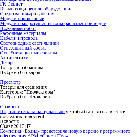
ГК Эрвист
Взрывозащищенное оборудование
Средства пожаротушения
Модули порошковые
Модули пожаротушения тонкораспыленной водой
Пожарный робот
Расходные материалы
Кабели и провода
Светодиодные светильники
Огнезащитный состав
Огнебиозащитные составы
Антисептики
Декор
Товары в избранном
Выбрано
0
товаров
Просмотр
Товары для сравнения
Категория: "Прожекторы"
Выбрано
0
из 4 товаров
Сравнить
Подпишитесь на нашу рассылку
, чтобы быть всегда в курсе
последних новостей!
Новости:
03.авг.26 13:47
Компания «Болид» представила новую версию программного
обеспечения АРМ «Орион Про»