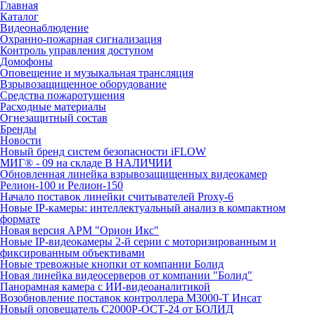
Главная
Каталог
Видеонаблюдение
Охранно-пожарная сигнализация
Контроль управления доступом
Домофоны
Оповещение и музыкальная трансляция
Взрывозащищенное оборудование
Средства пожаротушения
Расходные материалы
Огнезащитный состав
Бренды
Новости
Новый бренд систем безопасности iFLOW
МИГ® - 09 на складе В НАЛИЧИИ
Обновленная линейка взрывозащищенных видеокамер
Релион-100 и Релион-150
Начало поставок линейки считывателей Proxy-6
Новые IP-камеры: интеллектуальный анализ в компактном
формате
Новая версия АРМ "Орион Икс"
Новые IP-видеокамеры 2-й серии с моторизированным и
фиксированным объективами
Новые тревожные кнопки от компании Болид
Новая линейка видеосерверов от компании "Болид"
Панорамная камера с ИИ-видеоаналитикой
Возобновление поставок контроллера М3000-Т Инсат
Новый оповещатель С2000Р-ОСТ-24 от БОЛИД