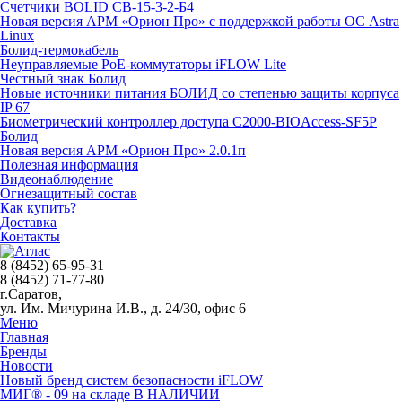
Счетчики BOLID СВ-15-3-2-Б4
Новая версия АРМ «Орион Про» с поддержкой работы ОС Astra
Linux
Болид-термокабель
Неуправляемые PoE-коммутаторы iFLOW Lite
Честный знак Болид
Новые источники питания БОЛИД со степенью защиты корпуса
IP 67
Биометрический контроллер доступа С2000-BIOAccess-SF5P
Болид
Новая версия АРМ «Орион Про» 2.0.1п
Полезная информация
Видеонаблюдение
Огнезащитный состав
Как купить?
Доставка
Контакты
8 (8452) 65-95-31
8 (8452) 71-77-80
г.Саратов,
ул. Им. Мичурина И.В., д. 24/30, офис 6
Меню
Главная
Бренды
Новости
Новый бренд систем безопасности iFLOW
МИГ® - 09 на складе В НАЛИЧИИ