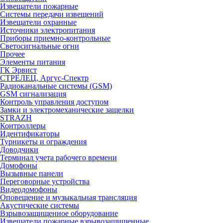
Извещатели пожарные
Системы передачи извещений
Извещатели охранные
Источники электропитания
Приборы приемно-контрольные
Светосигнальные огни
Прочее
Элементы питания
ГК Эрвист
СТРЕЛЕЦ, Аргус-Спектр
Радиоканальные системы (GSM)
GSM сигнализация
Контроль управления доступом
Замки и электромеханические защелки
STRAZH
Контроллеры
Идентификаторы
Турникеты и ограждения
Доводчики
Терминал учета рабочего времени
Домофоны
Вызывные панели
Переговорные устройства
Видеодомофоны
Оповещение и музыкальная трансляция
Акустические системы
Взрывозащищенное оборудование
Извещатели пожарные взрывозащищенные