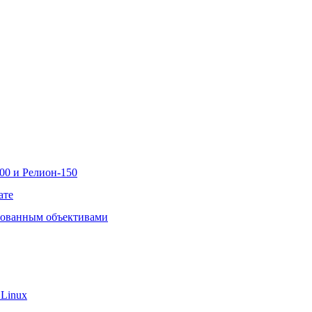
00 и Релион-150
ате
рованным объективами
 Linux