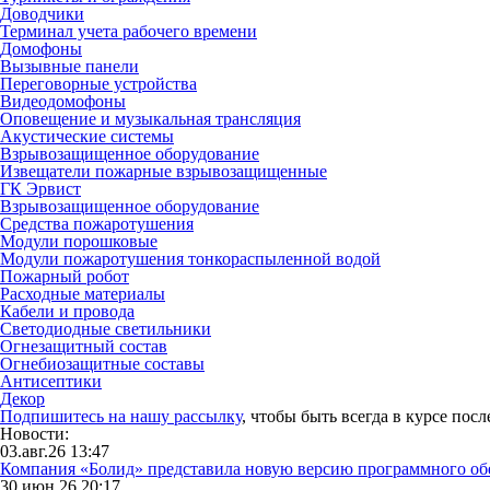
Доводчики
Терминал учета рабочего времени
Домофоны
Вызывные панели
Переговорные устройства
Видеодомофоны
Оповещение и музыкальная трансляция
Акустические системы
Взрывозащищенное оборудование
Извещатели пожарные взрывозащищенные
ГК Эрвист
Взрывозащищенное оборудование
Средства пожаротушения
Модули порошковые
Модули пожаротушения тонкораспыленной водой
Пожарный робот
Расходные материалы
Кабели и провода
Светодиодные светильники
Огнезащитный состав
Огнебиозащитные составы
Антисептики
Декор
Подпишитесь на нашу рассылку
, чтобы быть всегда в курсе пос
Новости:
03.авг.26 13:47
Компания «Болид» представила новую версию программного о
30.июн.26 20:17