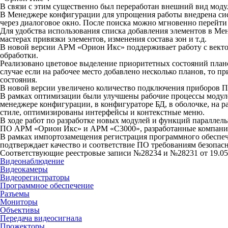
В связи с этим существенно был переработан внешний вид мод
В Менеджере конфигурации для упрощения работы внедрена сис
через диалоговое окно. После поиска можно мгновенно перейти
Для удобства использования списка добавления элементов в Мен
мастерах привязки элементов, изменения состава зон и т.д.
В новой версии АРМ «Орион Икс» поддерживает работу с вект
обработки.
Реализовано цветовое выделение приоритетных состояний плано
случае если на рабочее место добавлено несколько планов, то 
состояния.
В новой версии увеличено количество подключения приборов 
В рамках оптимизации были улучшены рабочие процессы модулей
менеджере конфигурации, в конфигураторе БД, в оболочке, на р
стиле, оптимизированы интерфейсы и контекстные меню.
В ходе работ по разработке новых модулей и функций параллел
ПО АРМ «Орион Икс» и АРМ «С3000», разработанные компанией
В рамках импортозамещения регистрация программного обеспеч
подтверждает качество и соответствие ПО требованиям безопас
Соответствующие реестровые записи №28234 и №28231 от 19.05.
Видеонаблюдение
Видеокамеры
Видеорегистраторы
Программное обеспечение
Разъемы
Мониторы
Объективы
Передача видеосигнала
Прожекторы