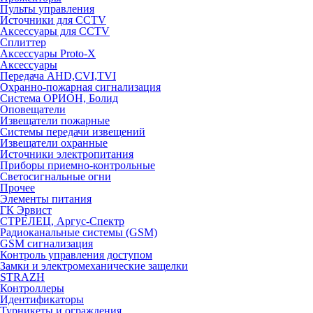
Пульты управления
Источники для CCTV
Аксессуары для CCTV
Сплиттер
Аксессуары Proto-X
Аксессуары
Передача AHD,CVI,TVI
Охранно-пожарная сигнализация
Система ОРИОН, Болид
Оповещатели
Извещатели пожарные
Системы передачи извещений
Извещатели охранные
Источники электропитания
Приборы приемно-контрольные
Светосигнальные огни
Прочее
Элементы питания
ГК Эрвист
СТРЕЛЕЦ, Аргус-Спектр
Радиоканальные системы (GSM)
GSM сигнализация
Контроль управления доступом
Замки и электромеханические защелки
STRAZH
Контроллеры
Идентификаторы
Турникеты и ограждения