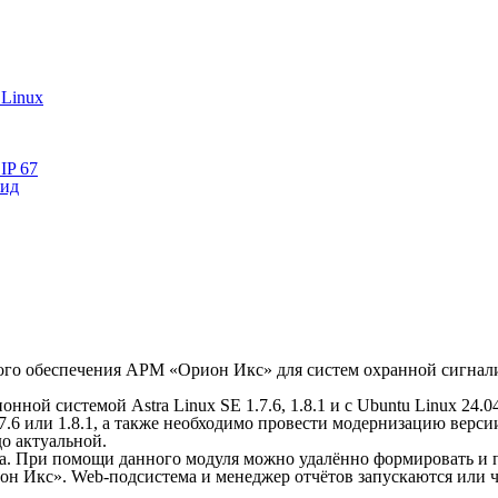
 Linux
IP 67
лид
ого обеспечения АРМ «Орион Икс» для систем охранной сигнал
нной системой Astra Linux SE 1.7.6, 1.8.1 и с Ubuntu Linux 24.0
7.6 или 1.8.1, а также необходимо провести модернизацию верси
до актуальной.
а. При помощи данного модуля можно удалённо формировать и 
н Икс». Web-подсистема и менеджер отчётов запускаются или ч