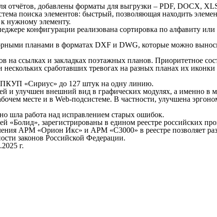
уля отчётов, добавлены форматы для выгрузки – PDF, DOCX, XL
тема поиска элементов: быстрый, позволяющая находить элемен
 к нужному элементу.
еджере конфигурации реализована сортировка по алфавиту или п
орными планами в форматах DXF и DWG, которые можно выносит
в на ссылках и закладках поэтажных планов. Приоритетное сост
при нескольких сработавших тревогах на разных планах их икон
ППКУП «Сириус» до 127 штук на одну линию.
 и улучшен внешний вид в графических модулях, а именно в мо
абочем месте и в Web-подсистеме. В частности, улучшена эргон
ьно шла работа над исправлением старых ошибок.
 «Болид», зарегистрированы в едином реестре российских про
ения АРМ «Орион Икс» и АРМ «С3000» в реестре позволяет разм
ности законов Российской Федерации.
2025 г.