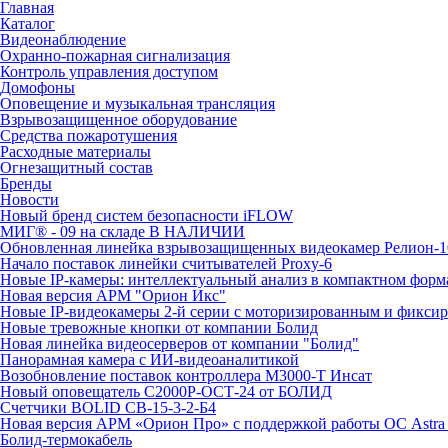
Главная
Каталог
Видеонаблюдение
Охранно-пожарная сигнализация
Контроль управления доступом
Домофоны
Оповещение и музыкальная трансляция
Взрывозащищенное оборудование
Средства пожаротушения
Расходные материалы
Огнезащитный состав
Бренды
Новости
Новый бренд систем безопасности iFLOW
МИГ® - 09 на складе В НАЛИЧИИ
Обновленная линейка взрывозащищенных видеокамер Релион-1
Начало поставок линейки считывателей Proxy-6
Новые IP-камеры: интеллектуальный анализ в компактном форм
Новая версия АРМ "Орион Икс"
Новые IP-видеокамеры 2-й серии с моторизированным и фикси
Новые тревожные кнопки от компании Болид
Новая линейка видеосерверов от компании "Болид"
Панорамная камера с ИИ-видеоаналитикой
Возобновление поставок контроллера М3000-Т Инсат
Новый оповещатель С2000Р-ОСТ-24 от БОЛИД
Счетчики BOLID СВ-15-3-2-Б4
Новая версия АРМ «Орион Про» с поддержкой работы ОС Astra
Болид-термокабель