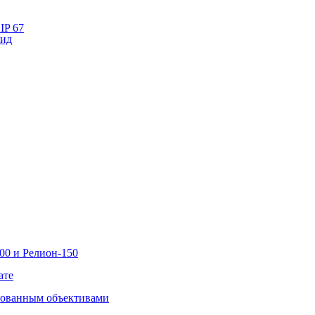
IP 67
лид
00 и Релион-150
ате
рованным объективами