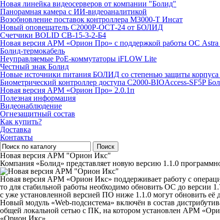
Новая линейка видеосерверов от компании "Болид"
Панорамная камера с ИИ-видеоаналитикой
Возобновление поставок контроллера М3000-Т Инсат
Новый оповещатель С2000Р-ОСТ-24 от БОЛИД
Счетчики BOLID СВ-15-3-2-Б4
Новая версия АРМ «Орион Про» с поддержкой работы ОС Astra
Болид-термокабель
Неуправляемые PoE-коммутаторы iFLOW Lite
Честный знак Болид
Новые источники питания БОЛИД со степенью защиты корпуса 
Биометрический контроллер доступа С2000-BIOAccess-SF5P Бо
Новая версия АРМ «Орион Про» 2.0.1п
Полезная информация
Видеонаблюдение
Огнезащитный состав
Как купить?
Доставка
Контакты
Поиск
Новая версия АРМ "Орион Икс"
Компания «Болид» представляет новую версию 1.1.0 программн
Новая версия АРМ «Орион Икс»
поддерживает работу с операцио
то для стабильной работы необходимо обновить ОС до версии 1.
с уже установленной версией ПО ниже 1.1.0 могут обновить её 
Новый модуль «Web-подсистема» включён в состав дистрибутив
общей локальной сетью с ПК, на котором установлен АРМ «Орио
«Орион Икс».