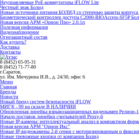
Неуправляемые PoE-коммутаторы iFLOW Lite
Честный знак Болид
Новые источники питания БОЛИД со степенью защиты корпуса 
Биометрический контроллер доступа С2000-BIOAccess-SF5P Бо
Новая версия АРМ «Орион Про» 2.0.1п
Полезная информация
Видеонаблюдение
Огнезащитный состав
Как купить?
Доставка
Контакты
8 (8452) 65-95-31
8 (8452) 71-77-80
г.Саратов,
ул. Им. Мичурина И.В., д. 24/30, офис 6
Меню
Главная
Бренды
Новости
Новый бренд систем безопасности iFLOW
МИГ® - 09 на складе В НАЛИЧИИ
Обновленная линейка взрывозащищенных видеокамер Релион-1
Начало поставок линейки считывателей Proxy-6
Новые IP-камеры: интеллектуальный анализ в компактном форм
Новая версия АРМ "Орион Икс"
Новые IP-видеокамеры 2-й серии с моторизированным и фикси
Новые тревожные кнопки от компании Болид