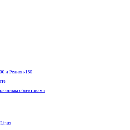
00 и Релион-150
ате
рованным объективами
 Linux