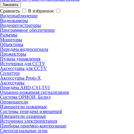
Заказать
Сравнить
В избранное
Видеонаблюдение
Видеокамеры
Видеорегистраторы
Программное обеспечение
Разъемы
Мониторы
Объективы
Передача видеосигнала
Прожекторы
Пульты управления
Источники для CCTV
Аксессуары для CCTV
Сплиттер
Аксессуары Proto-X
Аксессуары
Передача AHD,CVI,TVI
Охранно-пожарная сигнализация
Система ОРИОН, Болид
Оповещатели
Извещатели пожарные
Системы передачи извещений
Извещатели охранные
Источники электропитания
Приборы приемно-контрольные
Светосигнальные огни