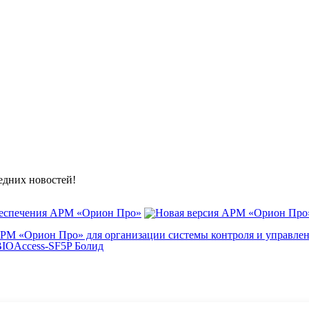
ледних новостей!
беспечения АРМ «Орион Про»
АРМ «Орион Про» для организации системы контроля и управле