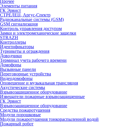
Прочее
Элементы питания
ГК Эрвист
СТРЕЛЕЦ, Аргус-Спектр
Радиоканальные системы (GSM)
GSM сигнализация
Контроль управления доступом
Замки и электромеханические защелки
STRAZH
Контроллеры
Идентификаторы
Турникеты и ограждения
Доводчики
Терминал учета рабочего времени
Домофоны
Вызывные панели
Переговорные устройства
Видеодомофоны
Оповещение и музыкальная трансляция
Акустические системы
Взрывозащищенное оборудование
Извещатели пожарные взрывозащищенные
ГК Эрвист
Взрывозащищенное оборудование
Средства пожаротушения
Модули порошковые
Модули пожаротушения тонкораспыленной водой
Пожарный робот