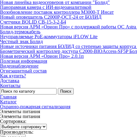
Новая линейка видеосерверов от компании "Болид"
Панорамная камера с ИИ-видеоаналитикой
Возобновление поставок контроллера М3000-Т Инсат
Новый оповещатель С2000Р-ОСТ-24 от БОЛИД
Счетчики BOLID СВ-15-3-2-Б4
Новая версия АРМ «Орион Про» с поддержкой работы ОС Astra
Болид-термокабель
Неуправляемые PoE-коммутаторы iFLOW Lite
Честный знак Болид
Новые источники питания БОЛИД со степенью защиты корпуса 
Биометрический контроллер доступа С2000-BIOAccess-SF5P Бо
Новая версия АРМ «Орион Про» 2.0.1п
Полезная информация
Видеонаблюдение
Огнезащитный состав
Как купить?
Доставка
Контакты
Поиск
Главная
Каталог
Охранно-пожарная сигнализация
Элементы питания
Элементы питания
Сортировка:
Производитель: