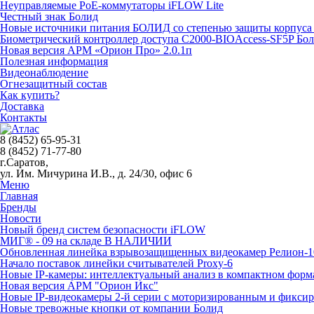
Неуправляемые PoE-коммутаторы iFLOW Lite
Честный знак Болид
Новые источники питания БОЛИД со степенью защиты корпуса 
Биометрический контроллер доступа С2000-BIOAccess-SF5P Бо
Новая версия АРМ «Орион Про» 2.0.1п
Полезная информация
Видеонаблюдение
Огнезащитный состав
Как купить?
Доставка
Контакты
8 (8452) 65-95-31
8 (8452) 71-77-80
г.Саратов,
ул. Им. Мичурина И.В., д. 24/30, офис 6
Меню
Главная
Бренды
Новости
Новый бренд систем безопасности iFLOW
МИГ® - 09 на складе В НАЛИЧИИ
Обновленная линейка взрывозащищенных видеокамер Релион-1
Начало поставок линейки считывателей Proxy-6
Новые IP-камеры: интеллектуальный анализ в компактном форм
Новая версия АРМ "Орион Икс"
Новые IP-видеокамеры 2-й серии с моторизированным и фикси
Новые тревожные кнопки от компании Болид