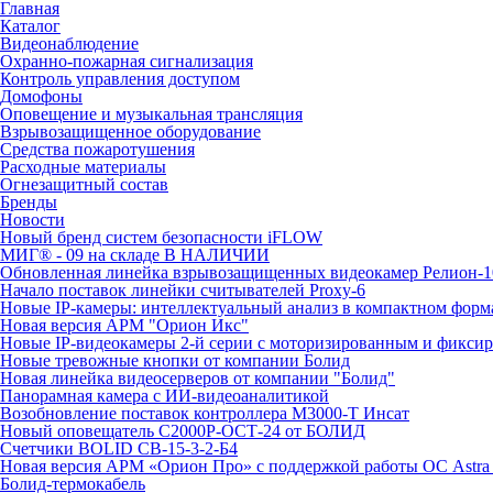
Главная
Каталог
Видеонаблюдение
Охранно-пожарная сигнализация
Контроль управления доступом
Домофоны
Оповещение и музыкальная трансляция
Взрывозащищенное оборудование
Средства пожаротушения
Расходные материалы
Огнезащитный состав
Бренды
Новости
Новый бренд систем безопасности iFLOW
МИГ® - 09 на складе В НАЛИЧИИ
Обновленная линейка взрывозащищенных видеокамер Релион-1
Начало поставок линейки считывателей Proxy-6
Новые IP-камеры: интеллектуальный анализ в компактном форм
Новая версия АРМ "Орион Икс"
Новые IP-видеокамеры 2-й серии с моторизированным и фикси
Новые тревожные кнопки от компании Болид
Новая линейка видеосерверов от компании "Болид"
Панорамная камера с ИИ-видеоаналитикой
Возобновление поставок контроллера М3000-Т Инсат
Новый оповещатель С2000Р-ОСТ-24 от БОЛИД
Счетчики BOLID СВ-15-3-2-Б4
Новая версия АРМ «Орион Про» с поддержкой работы ОС Astra
Болид-термокабель