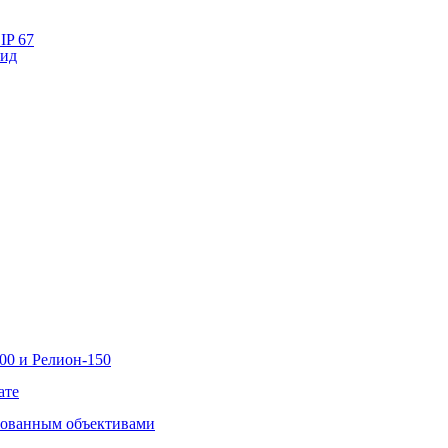
IP 67
лид
00 и Релион-150
ате
рованным объективами