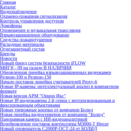
Главная
Каталог
Видеонаблюдение
Охранно-пожарная сигнализация
Контроль управления доступом
Домофоны
Оповещение и музыкальная трансляция
Взрывозащищенное оборудование
Средства пожаротушения
Расходные материалы
Огнезащитный состав
Бренды
Новости
Новый бренд систем безопасности iFLOW
МИГ® - 09 на складе В НАЛИЧИИ
Обновленная линейка взрывозащищенных видеокамер
Релион-100 и Релион-150
Начало поставок линейки считывателей Proxy-6
Новые IP-камеры: интеллектуальный анализ в компактном
формате
Новая версия АРМ "Орион Икс"
Новые IP-видеокамеры 2-й серии с моторизированным и
фиксированным объективами
Новые тревожные кнопки от компании Болид
Новая линейка видеосерверов от компании "Болид"
Панорамная камера с ИИ-видеоаналитикой
Возобновление поставок контроллера М3000-Т Инсат
Новый оповещатель С2000Р-ОСТ-24 от БОЛИД