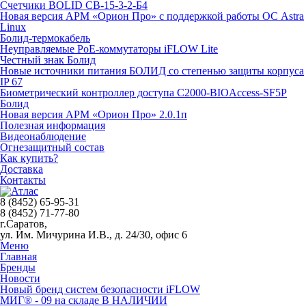
Счетчики BOLID СВ-15-3-2-Б4
Новая версия АРМ «Орион Про» с поддержкой работы ОС Astra
Linux
Болид-термокабель
Неуправляемые PoE-коммутаторы iFLOW Lite
Честный знак Болид
Новые источники питания БОЛИД со степенью защиты корпуса
IP 67
Биометрический контроллер доступа С2000-BIOAccess-SF5P
Болид
Новая версия АРМ «Орион Про» 2.0.1п
Полезная информация
Видеонаблюдение
Огнезащитный состав
Как купить?
Доставка
Контакты
8 (8452) 65-95-31
8 (8452) 71-77-80
г.Саратов,
ул. Им. Мичурина И.В., д. 24/30, офис 6
Меню
Главная
Бренды
Новости
Новый бренд систем безопасности iFLOW
МИГ® - 09 на складе В НАЛИЧИИ