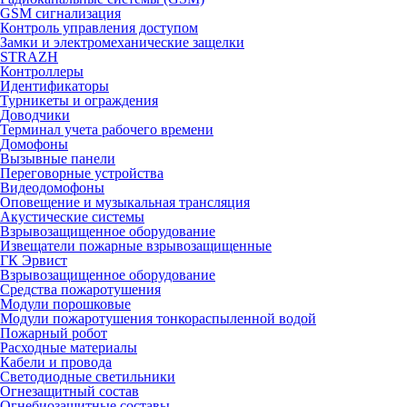
GSM сигнализация
Контроль управления доступом
Замки и электромеханические защелки
STRAZH
Контроллеры
Идентификаторы
Турникеты и ограждения
Доводчики
Терминал учета рабочего времени
Домофоны
Вызывные панели
Переговорные устройства
Видеодомофоны
Оповещение и музыкальная трансляция
Акустические системы
Взрывозащищенное оборудование
Извещатели пожарные взрывозащищенные
ГК Эрвист
Взрывозащищенное оборудование
Средства пожаротушения
Модули порошковые
Модули пожаротушения тонкораспыленной водой
Пожарный робот
Расходные материалы
Кабели и провода
Светодиодные светильники
Огнезащитный состав
Огнебиозащитные составы