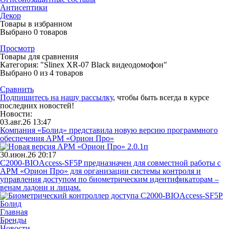
Антисептики
Декор
Товары в избранном
Выбрано
0
товаров
Просмотр
Товары для сравнения
Категория: "Slinex XR-07 Black видеодомофон"
Выбрано
0
из 4 товаров
Сравнить
Подпишитесь на нашу рассылку
, чтобы быть всегда в курсе
последних новостей!
Новости:
03.авг.26 13:47
Компания «Болид» представила новую версию программного
обеспечения АРМ «Орион Про»
30.июн.26 20:17
С2000-BIOAccess-SF5P предназначен для совместной работы с
АРМ «Орион Про» для организации системы контроля и
управления доступом по биометрическим идентификаторам –
венам ладони и лицам.
Главная
Бренды
Новости