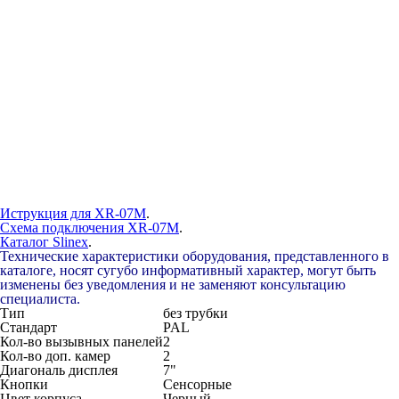
Иструкция для XR-07M
.
Схема подключения XR-07M
.
Каталог Slinex
.
Технические характеристики оборудования, представленного в
каталоге, носят сугубо информативный характер, могут быть
изменены без уведомления и не заменяют консультацию
специалиста.
Тип
без трубки
Стандарт
PAL
Кол-во вызывных панелей
2
Кол-во доп. камер
2
Диагональ дисплея
7"
Кнопки
Сенсорные
Цвет корпуса
Черный