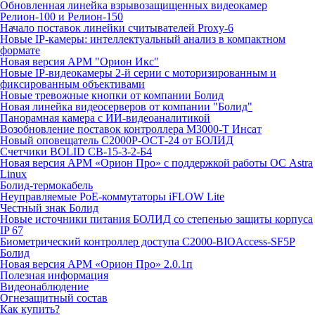
Обновленная линейка взрывозащищенных видеокамер
Релион-100 и Релион-150
Начало поставок линейки считывателей Proxy-6
Новые IP-камеры: интеллектуальный анализ в компактном
формате
Новая версия АРМ "Орион Икс"
Новые IP-видеокамеры 2-й серии с моторизированным и
фиксированным объективами
Новые тревожные кнопки от компании Болид
Новая линейка видеосерверов от компании "Болид"
Панорамная камера с ИИ-видеоаналитикой
Возобновление поставок контроллера М3000-Т Инсат
Новый оповещатель С2000Р-ОСТ-24 от БОЛИД
Счетчики BOLID СВ-15-3-2-Б4
Новая версия АРМ «Орион Про» с поддержкой работы ОС Astra
Linux
Болид-термокабель
Неуправляемые PoE-коммутаторы iFLOW Lite
Честный знак Болид
Новые источники питания БОЛИД со степенью защиты корпуса
IP 67
Биометрический контроллер доступа С2000-BIOAccess-SF5P
Болид
Новая версия АРМ «Орион Про» 2.0.1п
Полезная информация
Видеонаблюдение
Огнезащитный состав
Как купить?