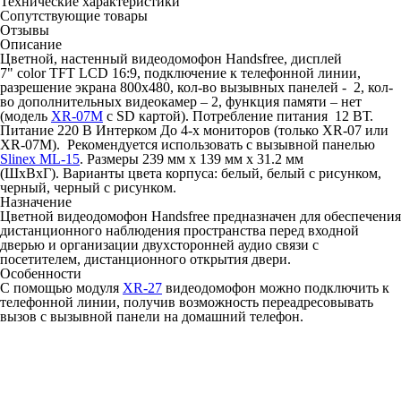
Технические характеристики
Сопутствующие товары
Отзывы
Описание
Цветной, настенный видеодомофон Handsfree, дисплей
7" color TFT LCD 16:9, подключение к телефонной линии,
разрешение экрана 800х480, кол-во вызывных панелей - 2, кол-
во дополнительных видеокамер – 2, функция памяти – нет
(модель
XR-07M
с SD картой). Потребление питания 12 ВТ.
Питание 220 В Интерком До 4-х мониторов (только XR-07 или
XR-07M). Рекомендуется использовать с вызывной панелью
Slinex ML-15
. Размеры 239 мм х 139 мм х 31.2 мм
(ШхВхГ). Варианты цвета корпуса: белый, белый с рисунком,
черный, черный с рисунком.
Назначение
Цветной видеодомофон Handsfree предназначен для обеспечения
дистанционного наблюдения пространства перед входной
дверью и организации двухсторонней аудио связи с
посетителем, дистанционного открытия двери
.
Особенности
С помощью модуля
XR-27
видеодомофон можно подключить к
телефонной линии, получив возможность переадресовывать
вызов с вызывной панели на домашний телефон.