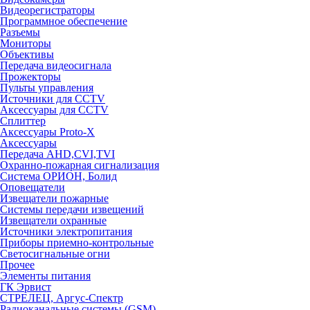
Видеорегистраторы
Программное обеспечение
Разъемы
Мониторы
Объективы
Передача видеосигнала
Прожекторы
Пульты управления
Источники для CCTV
Аксессуары для CCTV
Сплиттер
Аксессуары Proto-X
Аксессуары
Передача AHD,CVI,TVI
Охранно-пожарная сигнализация
Система ОРИОН, Болид
Оповещатели
Извещатели пожарные
Системы передачи извещений
Извещатели охранные
Источники электропитания
Приборы приемно-контрольные
Светосигнальные огни
Прочее
Элементы питания
ГК Эрвист
СТРЕЛЕЦ, Аргус-Спектр
Радиоканальные системы (GSM)