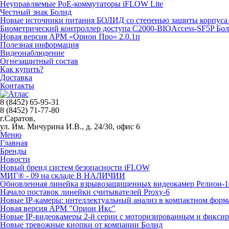
Неуправляемые PoE-коммутаторы iFLOW Lite
Честный знак Болид
Новые источники питания БОЛИД со степенью защиты корпуса 
Биометрический контроллер доступа С2000-BIOAccess-SF5P Бо
Новая версия АРМ «Орион Про» 2.0.1п
Полезная информация
Видеонаблюдение
Огнезащитный состав
Как купить?
Доставка
Контакты
8 (8452) 65-95-31
8 (8452) 71-77-80
г.Саратов,
ул. Им. Мичурина И.В., д. 24/30, офис 6
Меню
Главная
Бренды
Новости
Новый бренд систем безопасности iFLOW
МИГ® - 09 на складе В НАЛИЧИИ
Обновленная линейка взрывозащищенных видеокамер Релион-1
Начало поставок линейки считывателей Proxy-6
Новые IP-камеры: интеллектуальный анализ в компактном форм
Новая версия АРМ "Орион Икс"
Новые IP-видеокамеры 2-й серии с моторизированным и фикси
Новые тревожные кнопки от компании Болид