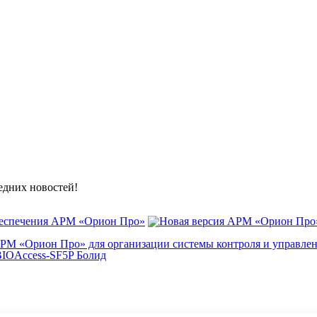
ледних новостей!
беспечения АРМ «Орион Про»
АРМ «Орион Про» для организации системы контроля и управле