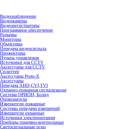
Видеонаблюдение
Видеокамеры
Видеорегистраторы
Программное обеспечение
Разъемы
Мониторы
Объективы
Передача видеосигнала
Прожекторы
Пульты управления
Источники для CCTV
Аксессуары для CCTV
Сплиттер
Аксессуары Proto-X
Аксессуары
Передача AHD,CVI,TVI
Охранно-пожарная сигнализация
Система ОРИОН, Болид
Оповещатели
Извещатели пожарные
Системы передачи извещений
Извещатели охранные
Источники электропитания
Приборы приемно-контрольные
Светосигнальные огни