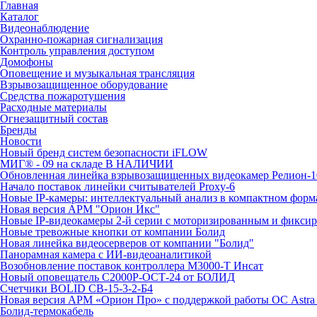
Главная
Каталог
Видеонаблюдение
Охранно-пожарная сигнализация
Контроль управления доступом
Домофоны
Оповещение и музыкальная трансляция
Взрывозащищенное оборудование
Средства пожаротушения
Расходные материалы
Огнезащитный состав
Бренды
Новости
Новый бренд систем безопасности iFLOW
МИГ® - 09 на складе В НАЛИЧИИ
Обновленная линейка взрывозащищенных видеокамер Релион-1
Начало поставок линейки считывателей Proxy-6
Новые IP-камеры: интеллектуальный анализ в компактном форм
Новая версия АРМ "Орион Икс"
Новые IP-видеокамеры 2-й серии с моторизированным и фикси
Новые тревожные кнопки от компании Болид
Новая линейка видеосерверов от компании "Болид"
Панорамная камера с ИИ-видеоаналитикой
Возобновление поставок контроллера М3000-Т Инсат
Новый оповещатель С2000Р-ОСТ-24 от БОЛИД
Счетчики BOLID СВ-15-3-2-Б4
Новая версия АРМ «Орион Про» с поддержкой работы ОС Astra
Болид-термокабель