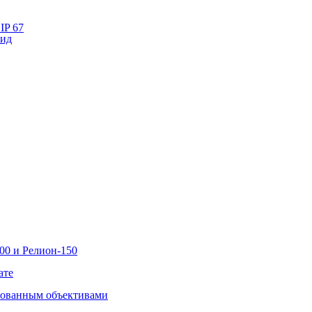
IP 67
лид
00 и Релион-150
ате
рованным объективами