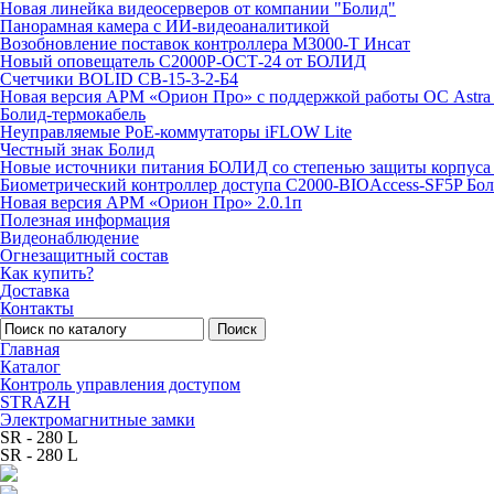
Новая линейка видеосерверов от компании "Болид"
Панорамная камера с ИИ-видеоаналитикой
Возобновление поставок контроллера М3000-Т Инсат
Новый оповещатель С2000Р-ОСТ-24 от БОЛИД
Счетчики BOLID СВ-15-3-2-Б4
Новая версия АРМ «Орион Про» с поддержкой работы ОС Astra
Болид-термокабель
Неуправляемые PoE-коммутаторы iFLOW Lite
Честный знак Болид
Новые источники питания БОЛИД со степенью защиты корпуса 
Биометрический контроллер доступа С2000-BIOAccess-SF5P Бо
Новая версия АРМ «Орион Про» 2.0.1п
Полезная информация
Видеонаблюдение
Огнезащитный состав
Как купить?
Доставка
Контакты
Поиск
Главная
Каталог
Контроль управления доступом
STRAZH
Электромагнитные замки
SR - 280 L
SR - 280 L