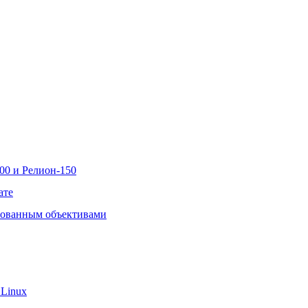
00 и Релион-150
ате
рованным объективами
 Linux