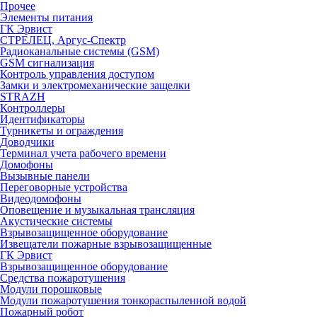
Прочее
Элементы питания
ГК Эрвист
СТРЕЛЕЦ, Аргус-Спектр
Радиоканальные системы (GSM)
GSM сигнализация
Контроль управления доступом
Замки и электромеханические защелки
STRAZH
Контроллеры
Идентификаторы
Турникеты и ограждения
Доводчики
Терминал учета рабочего времени
Домофоны
Вызывные панели
Переговорные устройства
Видеодомофоны
Оповещение и музыкальная трансляция
Акустические системы
Взрывозащищенное оборудование
Извещатели пожарные взрывозащищенные
ГК Эрвист
Взрывозащищенное оборудование
Средства пожаротушения
Модули порошковые
Модули пожаротушения тонкораспыленной водой
Пожарный робот