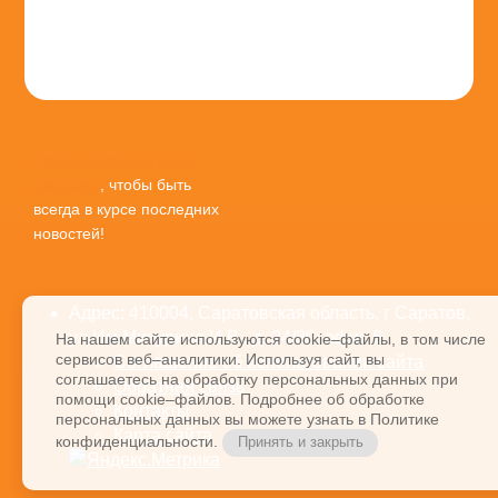
Подпишитесь на нашу
рассылку
, чтобы быть
всегда в курсе последних
новостей!
Адрес: 410004, Саратовская область, г Саратов,
ул Им Мичурина И.В., д. 24/30, офис 6
На нашем сайте используются cookie–файлы, в том числе
сервисов веб–аналитики. Используя сайт, вы
Соглашение об использовании сайта
соглашаетесь на обработку персональных данных при
Обратная связь
помощи cookie–файлов. Подробнее об обработке
Контакты
персональных данных вы можете узнать в Политике
Карта сайта
конфиденциальности.
Принять и закрыть