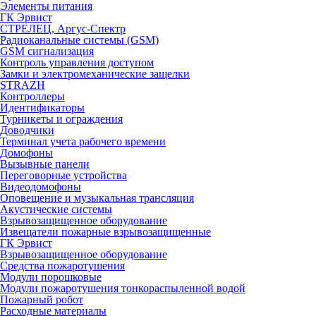
Элементы питания
ГК Эрвист
СТРЕЛЕЦ, Аргус-Спектр
Радиоканальные системы (GSM)
GSM сигнализация
Контроль управления доступом
Замки и электромеханические защелки
STRAZH
Контроллеры
Идентификаторы
Турникеты и ограждения
Доводчики
Терминал учета рабочего времени
Домофоны
Вызывные панели
Переговорные устройства
Видеодомофоны
Оповещение и музыкальная трансляция
Акустические системы
Взрывозащищенное оборудование
Извещатели пожарные взрывозащищенные
ГК Эрвист
Взрывозащищенное оборудование
Средства пожаротушения
Модули порошковые
Модули пожаротушения тонкораспыленной водой
Пожарный робот
Расходные материалы