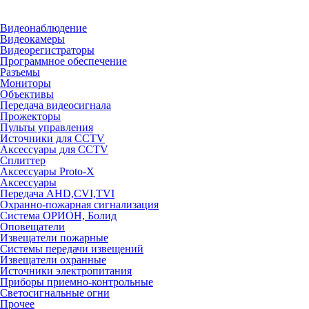
Видеонаблюдение
Видеокамеры
Видеорегистраторы
Программное обеспечение
Разъемы
Мониторы
Объективы
Передача видеосигнала
Прожекторы
Пульты управления
Источники для CCTV
Аксессуары для CCTV
Сплиттер
Аксессуары Proto-X
Аксессуары
Передача AHD,CVI,TVI
Охранно-пожарная сигнализация
Система ОРИОН, Болид
Оповещатели
Извещатели пожарные
Системы передачи извещений
Извещатели охранные
Источники электропитания
Приборы приемно-контрольные
Светосигнальные огни
Прочее