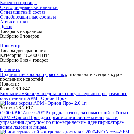
Кабели и провода
Светодиодные светильники
Огнезащитный состав
Огнебиозащитные составы
Антисептики
Декор
Товары в избранном
Выбрано
0
товаров
Просмотр
Товары для сравнения
Категория: "С2000-ПИ"
Выбрано
0
из 4 товаров
Сравнить
Подпишитесь на нашу рассылку
, чтобы быть всегда в курсе
последних новостей!
Новости:
03.авг.26 13:47
Компания «Болид» представила новую версию программного
обеспечения АРМ «Орион Про»
30.июн.26 20:17
С2000-BIOAccess-SF5P предназначен для совместной работы с
АРМ «Орион Про» для организации системы контроля и
управления доступом по биометрическим идентификаторам –
венам ладони и лицам.