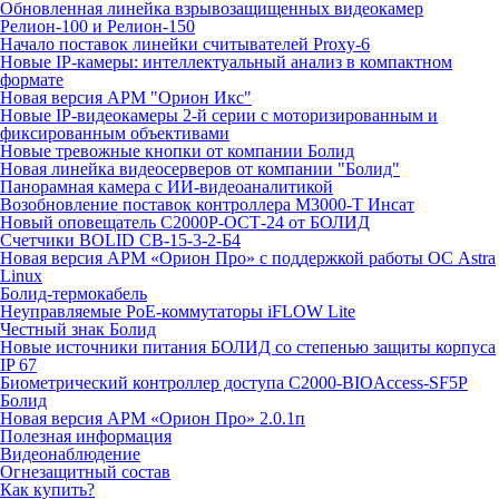
Обновленная линейка взрывозащищенных видеокамер
Релион-100 и Релион-150
Начало поставок линейки считывателей Proxy-6
Новые IP-камеры: интеллектуальный анализ в компактном
формате
Новая версия АРМ "Орион Икс"
Новые IP-видеокамеры 2-й серии с моторизированным и
фиксированным объективами
Новые тревожные кнопки от компании Болид
Новая линейка видеосерверов от компании "Болид"
Панорамная камера с ИИ-видеоаналитикой
Возобновление поставок контроллера М3000-Т Инсат
Новый оповещатель С2000Р-ОСТ-24 от БОЛИД
Счетчики BOLID СВ-15-3-2-Б4
Новая версия АРМ «Орион Про» с поддержкой работы ОС Astra
Linux
Болид-термокабель
Неуправляемые PoE-коммутаторы iFLOW Lite
Честный знак Болид
Новые источники питания БОЛИД со степенью защиты корпуса
IP 67
Биометрический контроллер доступа С2000-BIOAccess-SF5P
Болид
Новая версия АРМ «Орион Про» 2.0.1п
Полезная информация
Видеонаблюдение
Огнезащитный состав
Как купить?