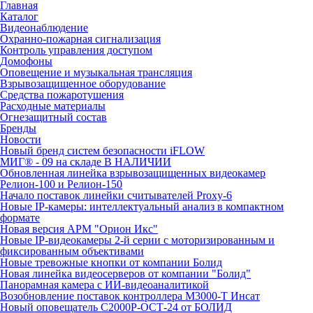
Главная
Каталог
Видеонаблюдение
Охранно-пожарная сигнализация
Контроль управления доступом
Домофоны
Оповещение и музыкальная трансляция
Взрывозащищенное оборудование
Средства пожаротушения
Расходные материалы
Огнезащитный состав
Бренды
Новости
Новый бренд систем безопасности iFLOW
МИГ® - 09 на складе В НАЛИЧИИ
Обновленная линейка взрывозащищенных видеокамер
Релион-100 и Релион-150
Начало поставок линейки считывателей Proxy-6
Новые IP-камеры: интеллектуальный анализ в компактном
формате
Новая версия АРМ "Орион Икс"
Новые IP-видеокамеры 2-й серии с моторизированным и
фиксированным объективами
Новые тревожные кнопки от компании Болид
Новая линейка видеосерверов от компании "Болид"
Панорамная камера с ИИ-видеоаналитикой
Возобновление поставок контроллера М3000-Т Инсат
Новый оповещатель С2000Р-ОСТ-24 от БОЛИД