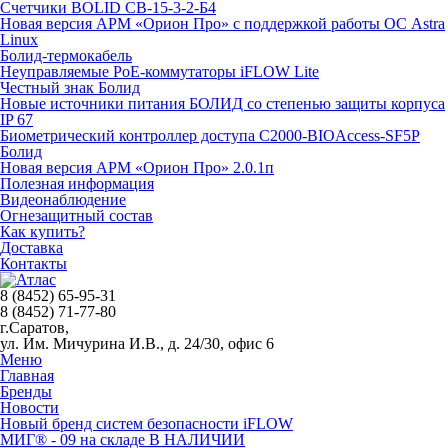
Счетчики BOLID СВ-15-3-2-Б4
Новая версия АРМ «Орион Про» с поддержкой работы ОС Astra
Linux
Болид-термокабель
Неуправляемые PoE-коммутаторы iFLOW Lite
Честный знак Болид
Новые источники питания БОЛИД со степенью защиты корпуса
IP 67
Биометрический контроллер доступа С2000-BIOAccess-SF5P
Болид
Новая версия АРМ «Орион Про» 2.0.1п
Полезная информация
Видеонаблюдение
Огнезащитный состав
Как купить?
Доставка
Контакты
8 (8452) 65-95-31
8 (8452) 71-77-80
г.Саратов,
ул. Им. Мичурина И.В., д. 24/30, офис 6
Меню
Главная
Бренды
Новости
Новый бренд систем безопасности iFLOW
МИГ® - 09 на складе В НАЛИЧИИ