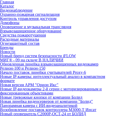
Главная
Каталог
Видеонаблюдение
Охранно-пожарная сигнализация
Контроль управления доступом
Домофоны
Оповещение и музыкальная трансляция
Взрывозащищенное оборудование
Средства пожаротушения
Расходные материалы
Огнезащитный состав
Бренды
Новости
Новый бренд систем безопасности iFLOW
МИГ® - 09 на складе В НАЛИЧИИ
Обновленная линейка взрывозащищенных видеокамер
Релион-100 и Релион-150
Начало поставок линейки считывателей Proxy-6
Новые IP-камеры: интеллектуальный анализ в компактном
формате
Новая версия АРМ "Орион Икс"
Новые IP-видеокамеры 2-й серии с моторизированным и
фиксированным объективами
Новые тревожные кнопки от компании Болид
Новая линейка видеосерверов от компании "Болид"
Панорамная камера с ИИ-видеоаналитикой
Возобновление поставок контроллера М3000-Т Инсат
Новый оповещатель С2000Р-ОСТ-24 от БОЛИД