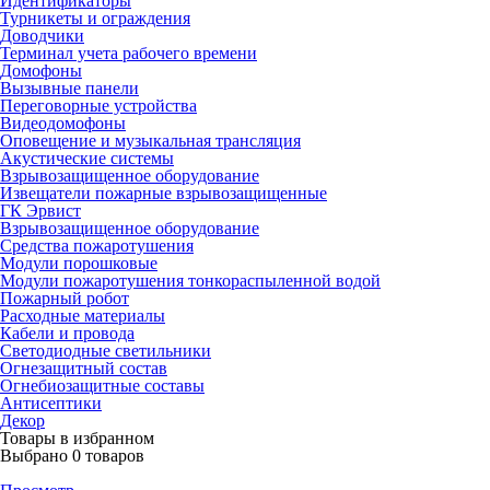
Идентификаторы
Турникеты и ограждения
Доводчики
Терминал учета рабочего времени
Домофоны
Вызывные панели
Переговорные устройства
Видеодомофоны
Оповещение и музыкальная трансляция
Акустические системы
Взрывозащищенное оборудование
Извещатели пожарные взрывозащищенные
ГК Эрвист
Взрывозащищенное оборудование
Средства пожаротушения
Модули порошковые
Модули пожаротушения тонкораспыленной водой
Пожарный робот
Расходные материалы
Кабели и провода
Светодиодные светильники
Огнезащитный состав
Огнебиозащитные составы
Антисептики
Декор
Товары в избранном
Выбрано
0
товаров