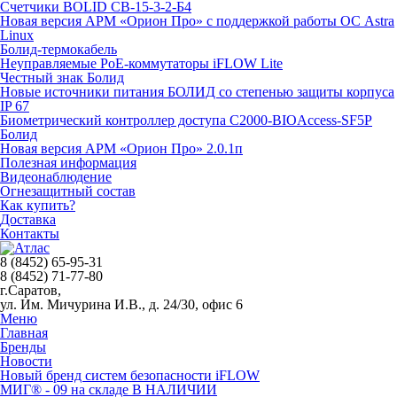
Счетчики BOLID СВ-15-3-2-Б4
Новая версия АРМ «Орион Про» с поддержкой работы ОС Astra
Linux
Болид-термокабель
Неуправляемые PoE-коммутаторы iFLOW Lite
Честный знак Болид
Новые источники питания БОЛИД со степенью защиты корпуса
IP 67
Биометрический контроллер доступа С2000-BIOAccess-SF5P
Болид
Новая версия АРМ «Орион Про» 2.0.1п
Полезная информация
Видеонаблюдение
Огнезащитный состав
Как купить?
Доставка
Контакты
8 (8452) 65-95-31
8 (8452) 71-77-80
г.Саратов,
ул. Им. Мичурина И.В., д. 24/30, офис 6
Меню
Главная
Бренды
Новости
Новый бренд систем безопасности iFLOW
МИГ® - 09 на складе В НАЛИЧИИ