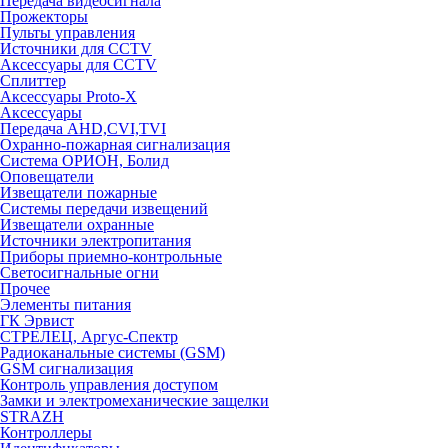
Передача видеосигнала
Прожекторы
Пульты управления
Источники для CCTV
Аксессуары для CCTV
Сплиттер
Аксессуары Proto-X
Аксессуары
Передача AHD,CVI,TVI
Охранно-пожарная сигнализация
Система ОРИОН, Болид
Оповещатели
Извещатели пожарные
Системы передачи извещений
Извещатели охранные
Источники электропитания
Приборы приемно-контрольные
Светосигнальные огни
Прочее
Элементы питания
ГК Эрвист
СТРЕЛЕЦ, Аргус-Спектр
Радиоканальные системы (GSM)
GSM сигнализация
Контроль управления доступом
Замки и электромеханические защелки
STRAZH
Контроллеры