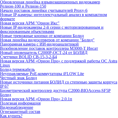
Обновленная линейка взрывозащищенных видеокамер
Релион-100 и Релион-150
Начало поставок линейки считывателей Proxy-6
Новые IP-камеры: интеллектуальный анализ в компактном
формате
Новая версия АРМ "Орион Икс"
Новые IP-видеокамеры 2-й серии с моторизированным и
фиксированным объективами
Новые тревожные кнопки от компании Болид
Новая линейка видеосерверов от компании "Болид"
Панорамная камера с ИИ-видеоаналитикой
Возобновление поставок контроллера М3000-Т Инсат
Новый оповещатель С2000Р-ОСТ-24 от БОЛИД
Счетчики BOLID СВ-15-3-2-Б4
Новая версия АРМ «Орион Про» с поддержкой работы ОС Astra
Linux
Болид-термокабель
Неуправляемые PoE-коммутаторы iFLOW Lite
Честный знак Болид
Новые источники питания БОЛИД со степенью защиты корпуса
IP 67
Биометрический контроллер доступа С2000-BIOAccess-SF5P
Болид
Новая версия АРМ «Орион Про» 2.0.1п
Полезная информация
Видеонаблюдение
Огнезащитный состав
Как купить?