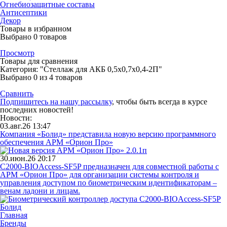
Огнебиозащитные составы
Антисептики
Декор
Товары в избранном
Выбрано
0
товаров
Просмотр
Товары для сравнения
Категория: "Стеллаж для АКБ 0,5х0,7х0,4-2П"
Выбрано
0
из 4 товаров
Сравнить
Подпишитесь на нашу рассылку
, чтобы быть всегда в курсе
последних новостей!
Новости:
03.авг.26 13:47
Компания «Болид» представила новую версию программного
обеспечения АРМ «Орион Про»
30.июн.26 20:17
С2000-BIOAccess-SF5P предназначен для совместной работы с
АРМ «Орион Про» для организации системы контроля и
управления доступом по биометрическим идентификаторам –
венам ладони и лицам.
Главная
Бренды