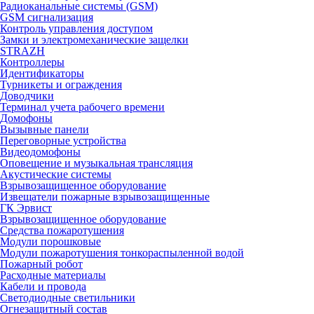
Радиоканальные системы (GSM)
GSM сигнализация
Контроль управления доступом
Замки и электромеханические защелки
STRAZH
Контроллеры
Идентификаторы
Турникеты и ограждения
Доводчики
Терминал учета рабочего времени
Домофоны
Вызывные панели
Переговорные устройства
Видеодомофоны
Оповещение и музыкальная трансляция
Акустические системы
Взрывозащищенное оборудование
Извещатели пожарные взрывозащищенные
ГК Эрвист
Взрывозащищенное оборудование
Средства пожаротушения
Модули порошковые
Модули пожаротушения тонкораспыленной водой
Пожарный робот
Расходные материалы
Кабели и провода
Светодиодные светильники
Огнезащитный состав