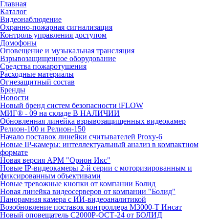
Главная
Каталог
Видеонаблюдение
Охранно-пожарная сигнализация
Контроль управления доступом
Домофоны
Оповещение и музыкальная трансляция
Взрывозащищенное оборудование
Средства пожаротушения
Расходные материалы
Огнезащитный состав
Бренды
Новости
Новый бренд систем безопасности iFLOW
МИГ® - 09 на складе В НАЛИЧИИ
Обновленная линейка взрывозащищенных видеокамер
Релион-100 и Релион-150
Начало поставок линейки считывателей Proxy-6
Новые IP-камеры: интеллектуальный анализ в компактном
формате
Новая версия АРМ "Орион Икс"
Новые IP-видеокамеры 2-й серии с моторизированным и
фиксированным объективами
Новые тревожные кнопки от компании Болид
Новая линейка видеосерверов от компании "Болид"
Панорамная камера с ИИ-видеоаналитикой
Возобновление поставок контроллера М3000-Т Инсат
Новый оповещатель С2000Р-ОСТ-24 от БОЛИД