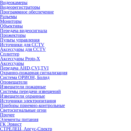
Видеокамеры
Видеорегистраторы
Программное обеспечение
Разъемы
Мониторы
Объективы
Передача видеосигнала
Прожекторы
Пульты управления
Источники для CCTV
Аксессуары для CCTV
Сплиттер
Аксессуары Proto-X
Аксессуары
Передача AHD,CVI,TVI
Охранно-пожарная сигнализация
Система ОРИОН, Болид
Оповещатели
Извещатели пожарные
Системы передачи извещений
Извещатели охранные
Источники электропитания
Приборы приемно-контрольные
Светосигнальные огни
Прочее
Элементы питания
ГК Эрвист
СТРЕЛЕЦ, Аргус-Спектр