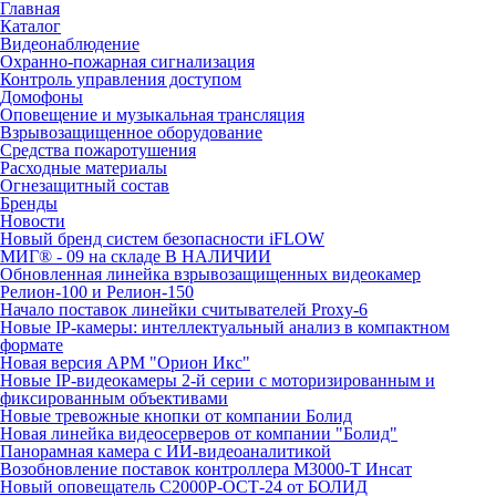
Главная
Каталог
Видеонаблюдение
Охранно-пожарная сигнализация
Контроль управления доступом
Домофоны
Оповещение и музыкальная трансляция
Взрывозащищенное оборудование
Средства пожаротушения
Расходные материалы
Огнезащитный состав
Бренды
Новости
Новый бренд систем безопасности iFLOW
МИГ® - 09 на складе В НАЛИЧИИ
Обновленная линейка взрывозащищенных видеокамер
Релион-100 и Релион-150
Начало поставок линейки считывателей Proxy-6
Новые IP-камеры: интеллектуальный анализ в компактном
формате
Новая версия АРМ "Орион Икс"
Новые IP-видеокамеры 2-й серии с моторизированным и
фиксированным объективами
Новые тревожные кнопки от компании Болид
Новая линейка видеосерверов от компании "Болид"
Панорамная камера с ИИ-видеоаналитикой
Возобновление поставок контроллера М3000-Т Инсат
Новый оповещатель С2000Р-ОСТ-24 от БОЛИД