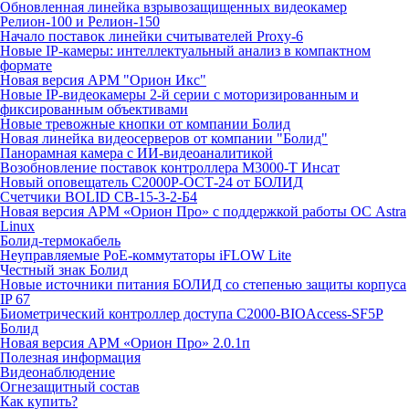
Обновленная линейка взрывозащищенных видеокамер
Релион-100 и Релион-150
Начало поставок линейки считывателей Proxy-6
Новые IP-камеры: интеллектуальный анализ в компактном
формате
Новая версия АРМ "Орион Икс"
Новые IP-видеокамеры 2-й серии с моторизированным и
фиксированным объективами
Новые тревожные кнопки от компании Болид
Новая линейка видеосерверов от компании "Болид"
Панорамная камера с ИИ-видеоаналитикой
Возобновление поставок контроллера М3000-Т Инсат
Новый оповещатель С2000Р-ОСТ-24 от БОЛИД
Счетчики BOLID СВ-15-3-2-Б4
Новая версия АРМ «Орион Про» с поддержкой работы ОС Astra
Linux
Болид-термокабель
Неуправляемые PoE-коммутаторы iFLOW Lite
Честный знак Болид
Новые источники питания БОЛИД со степенью защиты корпуса
IP 67
Биометрический контроллер доступа С2000-BIOAccess-SF5P
Болид
Новая версия АРМ «Орион Про» 2.0.1п
Полезная информация
Видеонаблюдение
Огнезащитный состав
Как купить?