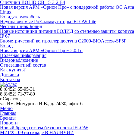
Счетчики BOLID СВ-15-3-2-Б4
Новая версия АРМ «Орион Про» с поддержкой работы ОС Astra
Linux
Болид-термокабель
Неуправляемые PoE-коммутаторы iFLOW Lite
Честный знак Болид
Новые источники питания БОЛИД со степенью защиты корпуса
IP 67
Биометрический контроллер доступа С2000-BIOAccess-SF5P
Болид
Новая версия АРМ «Орион Про» 2.0.1п
Полезная информация
Видеонаблюдение
Огнезащитный состав
Как купить?
Доставка
Контакты
8 (8452) 65-95-31
8 (8452) 71-77-80
г.Саратов,
ул. Им. Мичурина И.В., д. 24/30, офис 6
Меню
Главная
Бренды
Новости
Новый бренд систем безопасности iFLOW
МИГ® - 09 на складе В НАЛИЧИИ