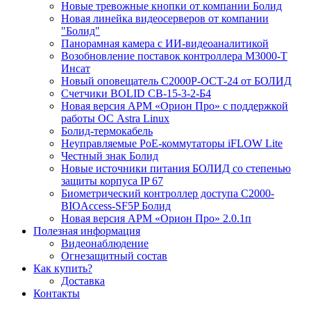
Новые тревожные кнопки от компании Болид
Новая линейка видеосерверов от компании
"Болид"
Панорамная камера с ИИ-видеоаналитикой
Возобновление поставок контроллера М3000-Т
Инсат
Новый оповещатель С2000Р-ОСТ-24 от БОЛИД
Счетчики BOLID СВ-15-3-2-Б4
Новая версия АРМ «Орион Про» с поддержкой
работы ОС Astra Linux
Болид-термокабель
Неуправляемые PoE-коммутаторы iFLOW Lite
Честный знак Болид
Новые источники питания БОЛИД со степенью
защиты корпуса IP 67
Биометрический контроллер доступа С2000-
BIOAccess-SF5P Болид
Новая версия АРМ «Орион Про» 2.0.1п
Полезная информация
Видеонаблюдение
Огнезащитный состав
Как купить?
Доставка
Контакты