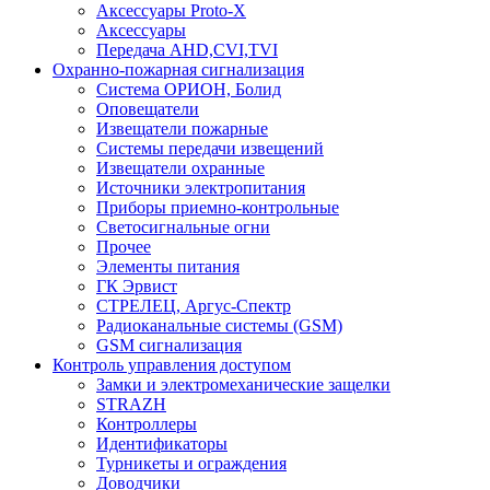
Аксессуары Proto-X
Аксессуары
Передача AHD,CVI,TVI
Охранно-пожарная сигнализация
Система ОРИОН, Болид
Оповещатели
Извещатели пожарные
Системы передачи извещений
Извещатели охранные
Источники электропитания
Приборы приемно-контрольные
Светосигнальные огни
Прочее
Элементы питания
ГК Эрвист
СТРЕЛЕЦ, Аргус-Спектр
Радиоканальные системы (GSM)
GSM сигнализация
Контроль управления доступом
Замки и электромеханические защелки
STRAZH
Контроллеры
Идентификаторы
Турникеты и ограждения
Доводчики