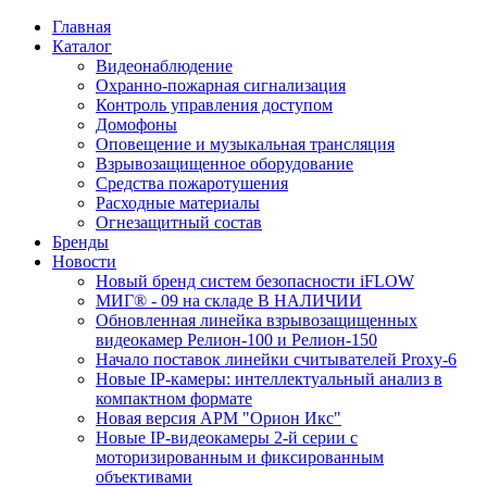
Главная
Каталог
Видеонаблюдение
Охранно-пожарная сигнализация
Контроль управления доступом
Домофоны
Оповещение и музыкальная трансляция
Взрывозащищенное оборудование
Средства пожаротушения
Расходные материалы
Огнезащитный состав
Бренды
Новости
Новый бренд систем безопасности iFLOW
МИГ® - 09 на складе В НАЛИЧИИ
Обновленная линейка взрывозащищенных
видеокамер Релион-100 и Релион-150
Начало поставок линейки считывателей Proxy-6
Новые IP-камеры: интеллектуальный анализ в
компактном формате
Новая версия АРМ "Орион Икс"
Новые IP-видеокамеры 2-й серии с
моторизированным и фиксированным
объективами