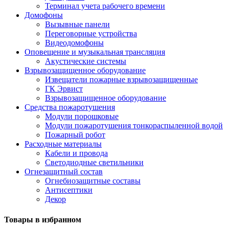
Терминал учета рабочего времени
Домофоны
Вызывные панели
Переговорные устройства
Видеодомофоны
Оповещение и музыкальная трансляция
Акустические системы
Взрывозащищенное оборудование
Извещатели пожарные взрывозащищенные
ГК Эрвист
Взрывозащищенное оборудование
Средства пожаротушения
Модули порошковые
Модули пожаротушения тонкораспыленной водой
Пожарный робот
Расходные материалы
Кабели и провода
Светодиодные светильники
Огнезащитный состав
Огнебиозащитные составы
Антисептики
Декор
Товары в избранном