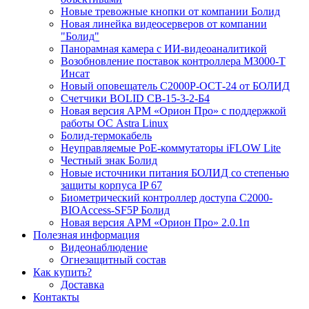
Новые тревожные кнопки от компании Болид
Новая линейка видеосерверов от компании
"Болид"
Панорамная камера с ИИ-видеоаналитикой
Возобновление поставок контроллера М3000-Т
Инсат
Новый оповещатель С2000Р-ОСТ-24 от БОЛИД
Счетчики BOLID СВ-15-3-2-Б4
Новая версия АРМ «Орион Про» с поддержкой
работы ОС Astra Linux
Болид-термокабель
Неуправляемые PoE-коммутаторы iFLOW Lite
Честный знак Болид
Новые источники питания БОЛИД со степенью
защиты корпуса IP 67
Биометрический контроллер доступа С2000-
BIOAccess-SF5P Болид
Новая версия АРМ «Орион Про» 2.0.1п
Полезная информация
Видеонаблюдение
Огнезащитный состав
Как купить?
Доставка
Контакты