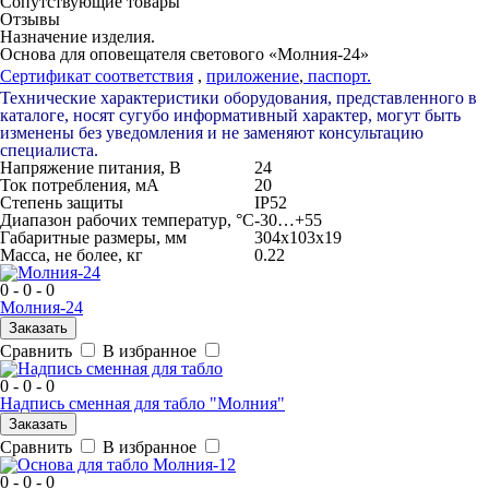
Сопутствующие товары
Отзывы
Назначение изделия.
Основа для оповещателя светового «Молния-24»
Сертификат соответствия
,
приложение
,
п
аспорт.
Технические характеристики оборудования, представленного в
каталоге, носят сугубо информативный характер, могут быть
изменены без уведомления и не заменяют консультацию
специалиста.
Напряжение питания, B
24
Ток потребления, мА
20
Степень защиты
IP52
Диапазон рабочих температур, °С
-30…+55
Габаритные размеры, мм
304х103х19
Масса, не более, кг
0.22
0 - 0 - 0
Молния-24
Заказать
Сравнить
В избранное
0 - 0 - 0
Надпись сменная для табло "Молния"
Заказать
Сравнить
В избранное
0 - 0 - 0