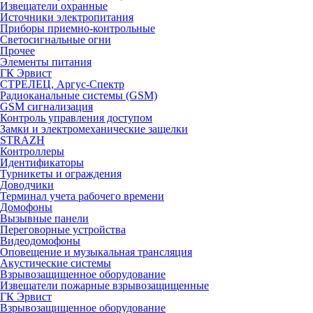
Извещатели охранные
Источники электропитания
Приборы приемно-контрольные
Светосигнальные огни
Прочее
Элементы питания
ГК Эрвист
СТРЕЛЕЦ, Аргус-Спектр
Радиоканальные системы (GSM)
GSM сигнализация
Контроль управления доступом
Замки и электромеханические защелки
STRAZH
Контроллеры
Идентификаторы
Турникеты и ограждения
Доводчики
Терминал учета рабочего времени
Домофоны
Вызывные панели
Переговорные устройства
Видеодомофоны
Оповещение и музыкальная трансляция
Акустические системы
Взрывозащищенное оборудование
Извещатели пожарные взрывозащищенные
ГК Эрвист
Взрывозащищенное оборудование