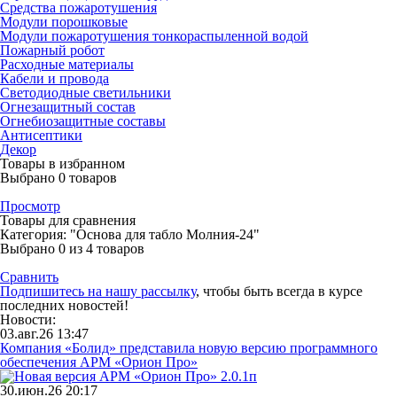
Средства пожаротушения
Модули порошковые
Модули пожаротушения тонкораспыленной водой
Пожарный робот
Расходные материалы
Кабели и провода
Светодиодные светильники
Огнезащитный состав
Огнебиозащитные составы
Антисептики
Декор
Товары в избранном
Выбрано
0
товаров
Просмотр
Товары для сравнения
Категория: "Основа для табло Молния-24"
Выбрано
0
из 4 товаров
Сравнить
Подпишитесь на нашу рассылку
, чтобы быть всегда в курсе
последних новостей!
Новости:
03.авг.26 13:47
Компания «Болид» представила новую версию программного
обеспечения АРМ «Орион Про»
30.июн.26 20:17