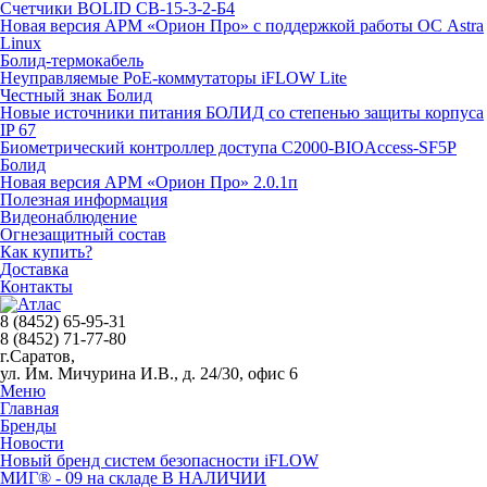
Счетчики BOLID СВ-15-3-2-Б4
Новая версия АРМ «Орион Про» с поддержкой работы ОС Astra
Linux
Болид-термокабель
Неуправляемые PoE-коммутаторы iFLOW Lite
Честный знак Болид
Новые источники питания БОЛИД со степенью защиты корпуса
IP 67
Биометрический контроллер доступа С2000-BIOAccess-SF5P
Болид
Новая версия АРМ «Орион Про» 2.0.1п
Полезная информация
Видеонаблюдение
Огнезащитный состав
Как купить?
Доставка
Контакты
8 (8452) 65-95-31
8 (8452) 71-77-80
г.Саратов,
ул. Им. Мичурина И.В., д. 24/30, офис 6
Меню
Главная
Бренды
Новости
Новый бренд систем безопасности iFLOW
МИГ® - 09 на складе В НАЛИЧИИ