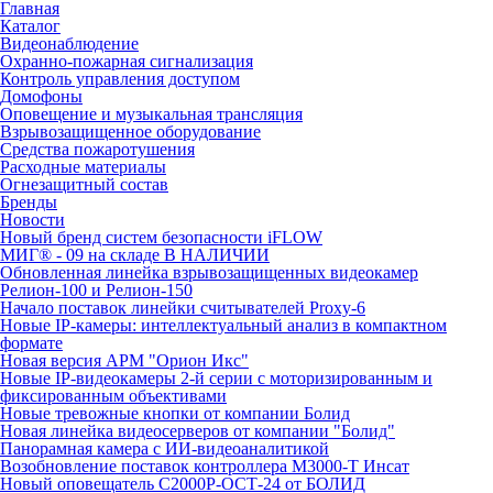
Главная
Каталог
Видеонаблюдение
Охранно-пожарная сигнализация
Контроль управления доступом
Домофоны
Оповещение и музыкальная трансляция
Взрывозащищенное оборудование
Средства пожаротушения
Расходные материалы
Огнезащитный состав
Бренды
Новости
Новый бренд систем безопасности iFLOW
МИГ® - 09 на складе В НАЛИЧИИ
Обновленная линейка взрывозащищенных видеокамер
Релион-100 и Релион-150
Начало поставок линейки считывателей Proxy-6
Новые IP-камеры: интеллектуальный анализ в компактном
формате
Новая версия АРМ "Орион Икс"
Новые IP-видеокамеры 2-й серии с моторизированным и
фиксированным объективами
Новые тревожные кнопки от компании Болид
Новая линейка видеосерверов от компании "Болид"
Панорамная камера с ИИ-видеоаналитикой
Возобновление поставок контроллера М3000-Т Инсат
Новый оповещатель С2000Р-ОСТ-24 от БОЛИД