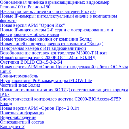
Обновленная линейка взрывозащищенных видеокамер
Релион-100 и Релион-150
Начало поставок линейки считывателей Proxy-6
Новые IP-камеры: интеллектуальный анализ в компактном
формате
Новая версия АРМ "Орион Икс"
Новые IP-видеокамеры 2-й серии с моторизированным и
фиксированным объективами
Новые тревожные кнопки от компании Болид
Новая линейка видеосерверов от компании "Болид"
Панорамная камера с ИИ-видеоаналитикой
Возобновление поставок контроллера М3000-Т Инсат
Новый оповещатель С2000Р-ОСТ-24 от БОЛИД
Счетчики BOLID СВ-15-3-2-Б4
Новая версия АРМ «Орион Про» с поддержкой работы ОС Astra
Linux
Болид-термокабель
Неуправляемые PoE-коммутаторы iFLOW Lite
Честный знак Болид
Новые источники питания БОЛИД со степенью защиты корпуса
IP 67
Биометрический контроллер доступа С2000-BIOAccess-SF5P
Болид
Новая версия АРМ «Орион Про» 2.0.1п
Полезная информация
Видеонаблюдение
Огнезащитный состав
Как купить?