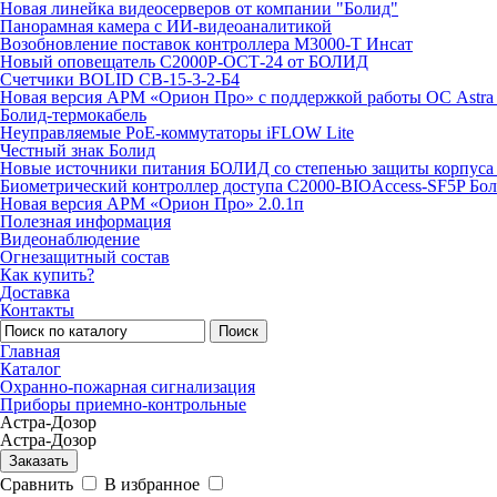
Новая линейка видеосерверов от компании "Болид"
Панорамная камера с ИИ-видеоаналитикой
Возобновление поставок контроллера М3000-Т Инсат
Новый оповещатель С2000Р-ОСТ-24 от БОЛИД
Счетчики BOLID СВ-15-3-2-Б4
Новая версия АРМ «Орион Про» с поддержкой работы ОС Astra
Болид-термокабель
Неуправляемые PoE-коммутаторы iFLOW Lite
Честный знак Болид
Новые источники питания БОЛИД со степенью защиты корпуса 
Биометрический контроллер доступа С2000-BIOAccess-SF5P Бо
Новая версия АРМ «Орион Про» 2.0.1п
Полезная информация
Видеонаблюдение
Огнезащитный состав
Как купить?
Доставка
Контакты
Поиск
Главная
Каталог
Охранно-пожарная сигнализация
Приборы приемно-контрольные
Астра-Дозор
Астра-Дозор
Заказать
Сравнить
В избранное