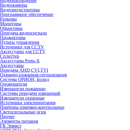
Видеонаблюдение
Видеокамеры
Видеорегистраторы
Программное обеспечение
Разъемы
Мониторы
Объективы
Передача видеосигнала
Прожекторы
Пульты управления
Источники для CCTV
Аксессуары для CCTV
Сплиттер
Аксессуары Proto-X
Аксессуары
Передача AHD,CVI,TVI
Охранно-пожарная сигнализация
Система ОРИОН, Болид
Оповещатели
Извещатели пожарные
Системы передачи извещений
Извещатели охранные
Источники электропитания
Приборы приемно-контрольные
Светосигнальные огни
Прочее
Элементы питания
ГК Эрвист