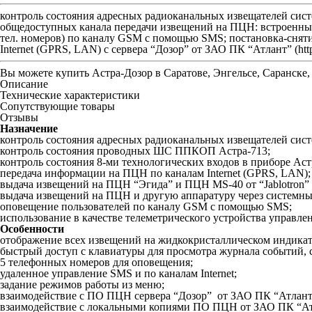
контроль состояния адресных радиоканальных извещателей си
общедоступных канала передачи извещений на ПЦН: встроенный
тел. номеров) по каналу GSM с помощью SMS; постановка-снят
Internet (GPRS, LAN) с сервера “Дозор” от ЗАО ПК “Атлант” (htt
Вы можете купить
Астра-Дозор
в Саратове, Энгельсе, Саранске,
Описание
Технические характеристики
Сопутствующие товары
Отзывы
Назначение
контроль состояния адресных радиоканальных извещателей си
контроль состояния проводных ШС ППКОП Астра-713;
контроль состояния 8-ми технологических входов в приборе Аст
передача информации на ПЦН по каналам Internet (GPRS, LAN)
выдача извещений на ПЦН “Эгида” и ПЦН MS-40 от “Jablotron
выдача извещений на ПЦН и другую аппаратуру через системны
оповещение пользователей по каналу GSM с помощью SMS;
использование в качестве телеметрического устройства управл
Особенности
отображение всех извещений на жидкокристаллическом индикат
быстрый доступ с клавиатуры для просмотра журнала событий, с
5 телефонных номеров для оповещения;
удаленное управление SMS и по каналам Internet;
задание режимов работы из меню;
взаимодействие с ПО ПЦН сервера “Дозор” от ЗАО ПК “Атлант
взаимодействие с локальными копиями ПО ПЦН от ЗАО ПК “Ат