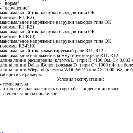
- "норма"
- "нарушение"
максимальный ток нагрузки выходов типа ОК
(клеммы R1, R2)
максимальное напряжение нагрузки выходов типа ОК
(клеммы R1, R2)
максимальный ток нагрузки выходов типа ОК
(клеммы R3-R10)
максимальное напряжение нагрузки выходов типа ОК
(клеммы R3-R10)
максимальный ток, коммутируемый реле R11, R12
максимальное напряжение, коммутируемое реле R11, R12
длина линии расширения (клемма L+) при R <100 Ом, C< 0,033 
длина линии Dallas iButton (клемма D+) при C< 1000 пФ, не боле
длина линии Wiegand (клеммы WD0,WD1) при C< 1000 пФ, не б
габаритные размеры
Условия эксплуатации:
- температура
- относительная влажность воздуха без конденсации влаги
- степень защиты оболочкой