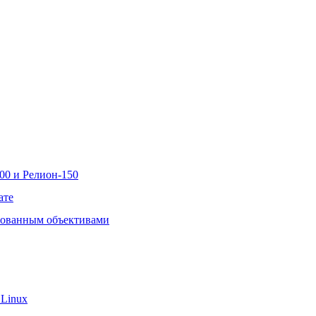
00 и Релион-150
ате
рованным объективами
 Linux