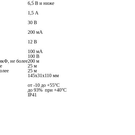
6,5 В и ниже
1,5 А
30 В
200 мА
12 В
100 мА
100 В
мкФ, не более
200 м
е
25 м
олее
25 м
145х31х110 мм
от -10 до +55°С
до 93% при +40°С
IP41