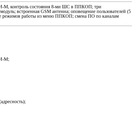
РИ-М, контроль состояния 8-ми ШС в ППКОП; три
одуль; встроенная GSM антенна; оповещение пользователей (5
ние режимов работы из меню ППКОП; смена ПО по каналам
РИ-М;
адресность);