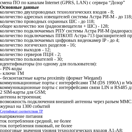
смена ПО по каналам Internet (GPRS, LAN) с сервера “Дозор”
Основные данные
количество двухпроводных технологических входов - 8;
количество адресных извещателей системы Астра РИ-М - до 118;
количество проводных охранных ШС - до 118;
общее количество зон (радиоизвещатели + ШС) - 128;
количество подключаемых РПУ системы Астра РИ-М (радиорасши
количество подключаемых ППКОП Астра-713 (расширителей пр
количество подключаемых цифровых видеокамер IP - до 4;
количество логических разделов - 16;
количество выходов - 12;
количество серверов ПЦН - 2;
количество пользователей - 30;
идентификаторы (по одному для пользователя):
- PIN-коды
- ключи ТМ
- бесконтактные карты proximity (формат Wiegand)
коммуникационные порты с интерфейсами ТМ (DS 1990A) и Wi
коммуникационные порты с интерфейсами связи LIN и RS485 д
2 SIM-карты для GSM;
антенна встроенная;
возможность подключения внешней антенны через разъем MM
журнал на 1300 событий
Сертификат соответствия ТР
напряжение питания
ток потребления средний, не более
ток потребления пиковый, не более
пороговые значения уровня технологических входов А1-А8: