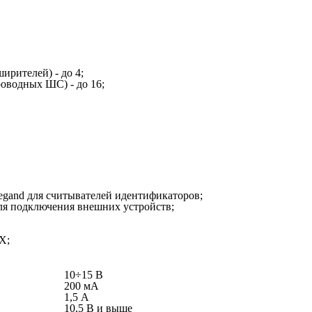
рителей) - до 4;
оводных ШС) - до 16;
egand для считывателей идентификаторов;
ля подключения внешних устройств;
CX;
10÷15 В
200 мА
1,5 А
10,5 В и выше