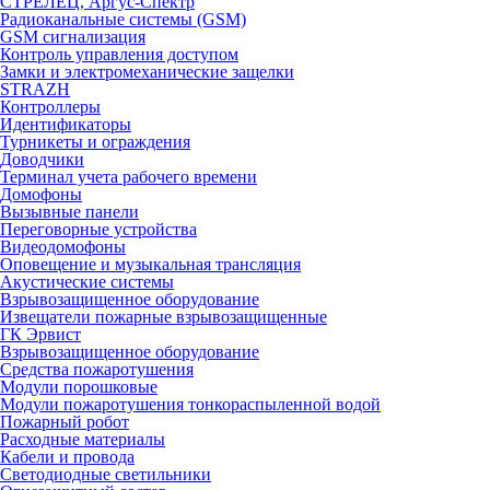
СТРЕЛЕЦ, Аргус-Спектр
Радиоканальные системы (GSM)
GSM сигнализация
Контроль управления доступом
Замки и электромеханические защелки
STRAZH
Контроллеры
Идентификаторы
Турникеты и ограждения
Доводчики
Терминал учета рабочего времени
Домофоны
Вызывные панели
Переговорные устройства
Видеодомофоны
Оповещение и музыкальная трансляция
Акустические системы
Взрывозащищенное оборудование
Извещатели пожарные взрывозащищенные
ГК Эрвист
Взрывозащищенное оборудование
Средства пожаротушения
Модули порошковые
Модули пожаротушения тонкораспыленной водой
Пожарный робот
Расходные материалы
Кабели и провода
Светодиодные светильники