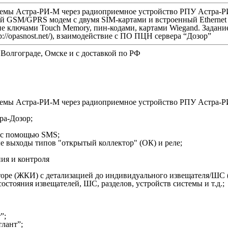
стемы Астра-РИ-М через радиоприемное устройство РПУ Астра-
 GSM/GPRS модем с двумя SIM-картами и встроенный Ethernet м
ие ключами Touch Memory, пин-кодами, картами Wiegand. Зада
p://opasnost.net/), взаимодействие с ПО ПЦН сервера “Дозор”
 Волгограде, Омске и с доставкой по РФ
стемы Астра-РИ-М через радиоприемное устройство РПУ Астра-
ра-Дозор;
;
” с помощью SMS;
е выходы типов "открытый коллектор" (ОК) и реле;
ения и контроля
оре (ЖКИ) с детализацией до индивидуального извещателя/ШС (
остояния извещателей, ШС, разделов, устройств системы и т.д.;
”;
лант”;