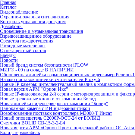
Главная
Каталог
Видеонаблюдение
Охранно-пожарная сигнализация
Контроль управления доступом
Домофоны
Оповещение и музыкальная трансляция
Взрывозащищенное оборудование
Средства пожаротушения
Расходные материалы
Огнезащитный состав
Бренды
Новости
Новый бренд систем безопасности iFLOW
МИГ® - 09 на складе В НАЛИЧИИ
Обновленная линейка взрывозащищенных видеокамер Релион-1
Начало поставок линейки считывателей Proxy-6
Новые IP-камеры: интеллектуальный анализ в компактном форм
Новая версия АРМ "Орион Икс"
Новые IP-видеокамеры 2-й серии с моторизированным и фикси
Новые тревожные кнопки от компании Болид
Новая линейка видеосерверов от компании "Болид"
Панорамная камера с ИИ-видеоаналитикой
Возобновление поставок контроллера М3000-Т Инсат
Новый оповещатель С2000Р-ОСТ-24 от БОЛИД
Счетчики BOLID СВ-15-3-2-Б4
Новая версия АРМ «Орион Про» с поддержкой работы ОС Astra
Болид-термокабель