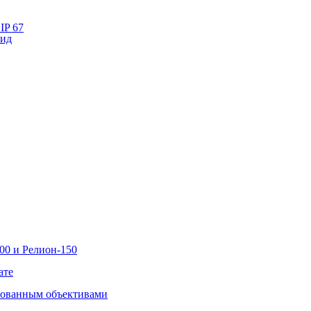
IP 67
лид
00 и Релион-150
ате
рованным объективами