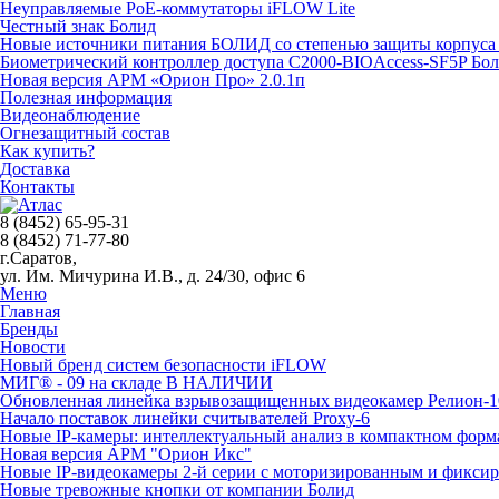
Неуправляемые PoE-коммутаторы iFLOW Lite
Честный знак Болид
Новые источники питания БОЛИД со степенью защиты корпуса 
Биометрический контроллер доступа С2000-BIOAccess-SF5P Бо
Новая версия АРМ «Орион Про» 2.0.1п
Полезная информация
Видеонаблюдение
Огнезащитный состав
Как купить?
Доставка
Контакты
8 (8452) 65-95-31
8 (8452) 71-77-80
г.Саратов,
ул. Им. Мичурина И.В., д. 24/30, офис 6
Меню
Главная
Бренды
Новости
Новый бренд систем безопасности iFLOW
МИГ® - 09 на складе В НАЛИЧИИ
Обновленная линейка взрывозащищенных видеокамер Релион-1
Начало поставок линейки считывателей Proxy-6
Новые IP-камеры: интеллектуальный анализ в компактном форм
Новая версия АРМ "Орион Икс"
Новые IP-видеокамеры 2-й серии с моторизированным и фикси
Новые тревожные кнопки от компании Болид