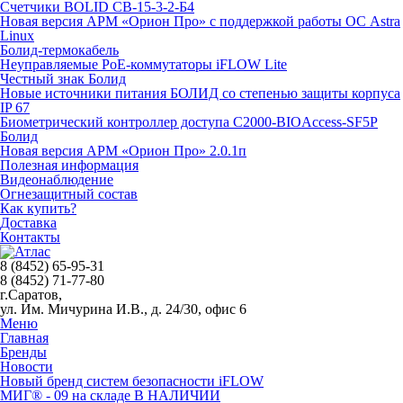
Счетчики BOLID СВ-15-3-2-Б4
Новая версия АРМ «Орион Про» с поддержкой работы ОС Astra
Linux
Болид-термокабель
Неуправляемые PoE-коммутаторы iFLOW Lite
Честный знак Болид
Новые источники питания БОЛИД со степенью защиты корпуса
IP 67
Биометрический контроллер доступа С2000-BIOAccess-SF5P
Болид
Новая версия АРМ «Орион Про» 2.0.1п
Полезная информация
Видеонаблюдение
Огнезащитный состав
Как купить?
Доставка
Контакты
8 (8452) 65-95-31
8 (8452) 71-77-80
г.Саратов,
ул. Им. Мичурина И.В., д. 24/30, офис 6
Меню
Главная
Бренды
Новости
Новый бренд систем безопасности iFLOW
МИГ® - 09 на складе В НАЛИЧИИ