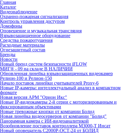
Главная
Каталог
Видеонаблюдение
Охранно-пожарная сигнализация
Контроль управления доступом
Домофоны
Оповещение и музыкальная трансляция
Взрывозащищенное оборудование
Средства пожаротушения
Расходные материалы
Огнезащитный состав
Бренды
Новости
Новый бренд систем безопасности iFLOW
МИГ® - 09 на складе В НАЛИЧИИ
Обновленная линейка взрывозащищенных видеокамер
Релион-100 и Релион-150
Начало поставок линейки считывателей Proxy-6
Новые IP-камеры: интеллектуальный анализ в компактном
формате
Новая версия АРМ "Орион Икс"
Новые IP-видеокамеры 2-й серии с моторизированным и
фиксированным объективами
Новые тревожные кнопки от компании Болид
Новая линейка видеосерверов от компании "Болид"
Панорамная камера с ИИ-видеоаналитикой
Возобновление поставок контроллера М3000-Т Инсат
Новый оповещатель С2000Р-ОСТ-24 от БОЛИД