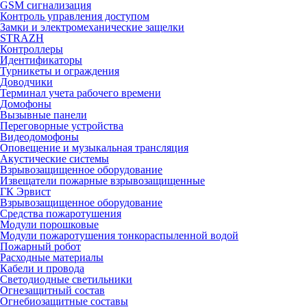
GSM сигнализация
Контроль управления доступом
Замки и электромеханические защелки
STRAZH
Контроллеры
Идентификаторы
Турникеты и ограждения
Доводчики
Терминал учета рабочего времени
Домофоны
Вызывные панели
Переговорные устройства
Видеодомофоны
Оповещение и музыкальная трансляция
Акустические системы
Взрывозащищенное оборудование
Извещатели пожарные взрывозащищенные
ГК Эрвист
Взрывозащищенное оборудование
Средства пожаротушения
Модули порошковые
Модули пожаротушения тонкораспыленной водой
Пожарный робот
Расходные материалы
Кабели и провода
Светодиодные светильники
Огнезащитный состав
Огнебиозащитные составы