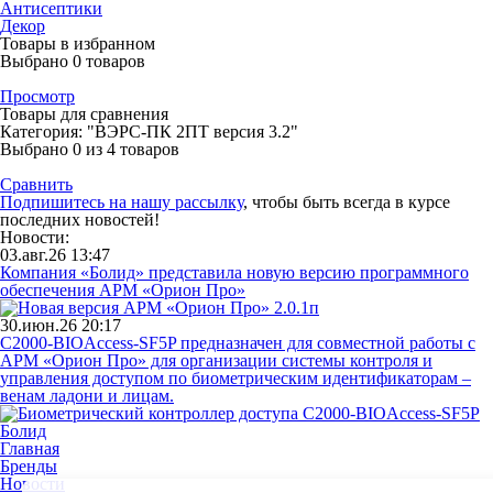
Антисептики
Декор
Товары в избранном
Выбрано
0
товаров
Просмотр
Товары для сравнения
Категория: "ВЭРС-ПК 2ПТ версия 3.2"
Выбрано
0
из 4 товаров
Сравнить
Подпишитесь на нашу рассылку
, чтобы быть всегда в курсе
последних новостей!
Новости:
03.авг.26 13:47
Компания «Болид» представила новую версию программного
обеспечения АРМ «Орион Про»
30.июн.26 20:17
С2000-BIOAccess-SF5P предназначен для совместной работы с
АРМ «Орион Про» для организации системы контроля и
управления доступом по биометрическим идентификаторам –
венам ладони и лицам.
Главная
Бренды
Новости