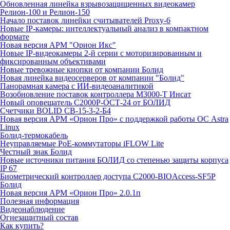
Обновленная линейка взрывозащищенных видеокамер
Релион-100 и Релион-150
Начало поставок линейки считывателей Proxy-6
Новые IP-камеры: интеллектуальный анализ в компактном
формате
Новая версия АРМ "Орион Икс"
Новые IP-видеокамеры 2-й серии с моторизированным и
фиксированным объективами
Новые тревожные кнопки от компании Болид
Новая линейка видеосерверов от компании "Болид"
Панорамная камера с ИИ-видеоаналитикой
Возобновление поставок контроллера М3000-Т Инсат
Новый оповещатель С2000Р-ОСТ-24 от БОЛИД
Счетчики BOLID СВ-15-3-2-Б4
Новая версия АРМ «Орион Про» с поддержкой работы ОС Astra
Linux
Болид-термокабель
Неуправляемые PoE-коммутаторы iFLOW Lite
Честный знак Болид
Новые источники питания БОЛИД со степенью защиты корпуса
IP 67
Биометрический контроллер доступа С2000-BIOAccess-SF5P
Болид
Новая версия АРМ «Орион Про» 2.0.1п
Полезная информация
Видеонаблюдение
Огнезащитный состав
Как купить?