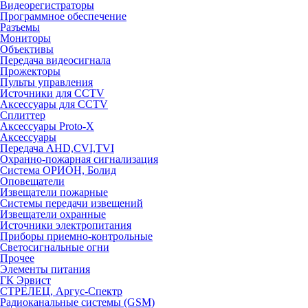
Видеорегистраторы
Программное обеспечение
Разъемы
Мониторы
Объективы
Передача видеосигнала
Прожекторы
Пульты управления
Источники для CCTV
Аксессуары для CCTV
Сплиттер
Аксессуары Proto-X
Аксессуары
Передача AHD,CVI,TVI
Охранно-пожарная сигнализация
Система ОРИОН, Болид
Оповещатели
Извещатели пожарные
Системы передачи извещений
Извещатели охранные
Источники электропитания
Приборы приемно-контрольные
Светосигнальные огни
Прочее
Элементы питания
ГК Эрвист
СТРЕЛЕЦ, Аргус-Спектр
Радиоканальные системы (GSM)