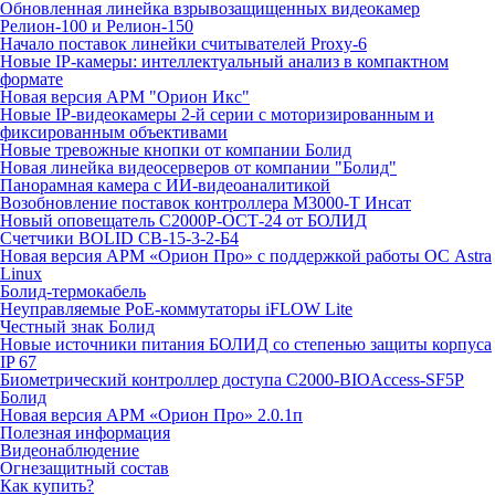
Обновленная линейка взрывозащищенных видеокамер
Релион-100 и Релион-150
Начало поставок линейки считывателей Proxy-6
Новые IP-камеры: интеллектуальный анализ в компактном
формате
Новая версия АРМ "Орион Икс"
Новые IP-видеокамеры 2-й серии с моторизированным и
фиксированным объективами
Новые тревожные кнопки от компании Болид
Новая линейка видеосерверов от компании "Болид"
Панорамная камера с ИИ-видеоаналитикой
Возобновление поставок контроллера М3000-Т Инсат
Новый оповещатель С2000Р-ОСТ-24 от БОЛИД
Счетчики BOLID СВ-15-3-2-Б4
Новая версия АРМ «Орион Про» с поддержкой работы ОС Astra
Linux
Болид-термокабель
Неуправляемые PoE-коммутаторы iFLOW Lite
Честный знак Болид
Новые источники питания БОЛИД со степенью защиты корпуса
IP 67
Биометрический контроллер доступа С2000-BIOAccess-SF5P
Болид
Новая версия АРМ «Орион Про» 2.0.1п
Полезная информация
Видеонаблюдение
Огнезащитный состав
Как купить?