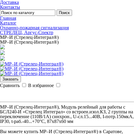
Доставка
Контакты
Поиск
Главная
Каталог
Охранно-пожарная сигнализация
СТРЕЛЕЦ, Аргус-Спектр
МР–И (Стрелец-Интеграл®)
МР–И (Стрелец-Интеграл®)
Заказать
Сравнить
В избранное
МР–И (Стрелец-Интеграл®), Модуль релейный для работы с
БСЛ240-И «Стрелец Интеграл» со встроен.изол.КЗ, 2 группы на
переключение (110В/1А) синхрон., U-сл.15...40В, I-потр.150мкА,
IP30, t-раб.-40...+70°С, 87х87х60 мм
Вы можете купить
МР–И (Стрелец-Интеграл®)
в Саратове,