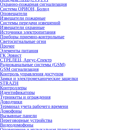
Охранно-пожарная сигнализация
Система ОРИОН, Болид
Оповещатели
Извещатели пожарные
Системы передачи извещений
Извещатели охранные
Источники электропитания
Приборы приемно-контрольные
Светосигнальные огни
Прочее
Элементы питания
ГК Эрвист
СТРЕЛЕЦ, Аргус-Спектр
Радиоканальные системы (GSM)
GSM сигнализация
Контроль управления доступом
Замки и электромеханические защелки
STRAZH
Контроллеры
Идентификаторы
Турникеты и ограждения
Доводчики
Терминал учета рабочего времени
Домофоны
Вызывные панели
Переговорные устройства
Видеодомофоны
Оповещение и музыкальная трансляция