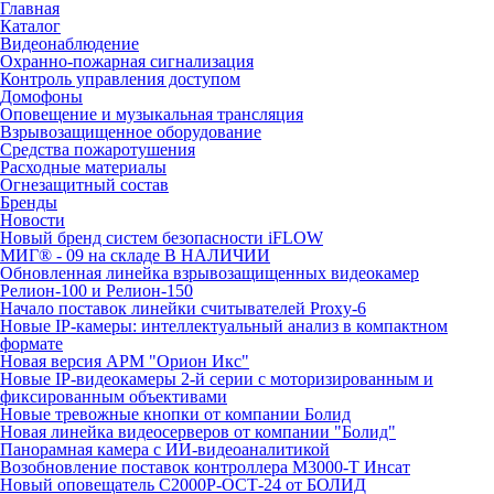
Главная
Каталог
Видеонаблюдение
Охранно-пожарная сигнализация
Контроль управления доступом
Домофоны
Оповещение и музыкальная трансляция
Взрывозащищенное оборудование
Средства пожаротушения
Расходные материалы
Огнезащитный состав
Бренды
Новости
Новый бренд систем безопасности iFLOW
МИГ® - 09 на складе В НАЛИЧИИ
Обновленная линейка взрывозащищенных видеокамер
Релион-100 и Релион-150
Начало поставок линейки считывателей Proxy-6
Новые IP-камеры: интеллектуальный анализ в компактном
формате
Новая версия АРМ "Орион Икс"
Новые IP-видеокамеры 2-й серии с моторизированным и
фиксированным объективами
Новые тревожные кнопки от компании Болид
Новая линейка видеосерверов от компании "Болид"
Панорамная камера с ИИ-видеоаналитикой
Возобновление поставок контроллера М3000-Т Инсат
Новый оповещатель С2000Р-ОСТ-24 от БОЛИД