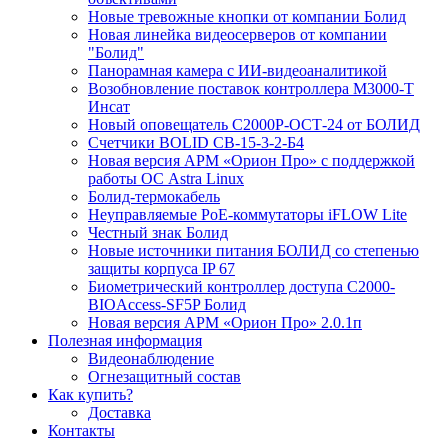
Новые тревожные кнопки от компании Болид
Новая линейка видеосерверов от компании
"Болид"
Панорамная камера с ИИ-видеоаналитикой
Возобновление поставок контроллера М3000-Т
Инсат
Новый оповещатель С2000Р-ОСТ-24 от БОЛИД
Счетчики BOLID СВ-15-3-2-Б4
Новая версия АРМ «Орион Про» с поддержкой
работы ОС Astra Linux
Болид-термокабель
Неуправляемые PoE-коммутаторы iFLOW Lite
Честный знак Болид
Новые источники питания БОЛИД со степенью
защиты корпуса IP 67
Биометрический контроллер доступа С2000-
BIOAccess-SF5P Болид
Новая версия АРМ «Орион Про» 2.0.1п
Полезная информация
Видеонаблюдение
Огнезащитный состав
Как купить?
Доставка
Контакты