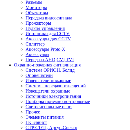
Разъемы
Мониторы
Объективы
Передача видеосигнала
Прожекторы
Пульты управления
Источники для CCTV
Аксессуары для CCTV
Сплиттер
Аксессуары Proto-X
Аксессуары
Передача AHD,CVI,TVI
Охранно-пожарная сигнализация
Система ОРИОН, Болид
Оповещатели
Извещатели пожарные
Системы передачи извещений
Извещатели охранные
Источники электропитания
Приборы приемно-контрольные
Светосигнальные огни
Прочее
Элементы питания
ГК Эрвист
СТРЕЛЕЦ, Аргус-Спектр