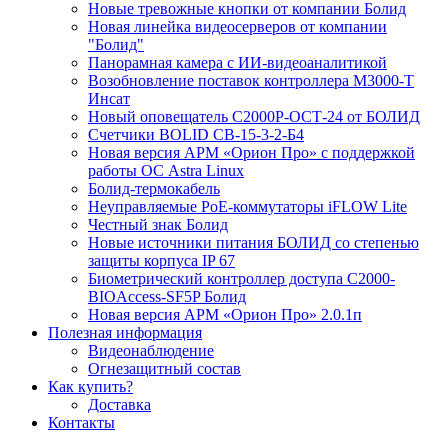
Новые тревожные кнопки от компании Болид
Новая линейка видеосерверов от компании
"Болид"
Панорамная камера с ИИ-видеоаналитикой
Возобновление поставок контроллера М3000-Т
Инсат
Новый оповещатель С2000Р-ОСТ-24 от БОЛИД
Счетчики BOLID СВ-15-3-2-Б4
Новая версия АРМ «Орион Про» с поддержкой
работы ОС Astra Linux
Болид-термокабель
Неуправляемые PoE-коммутаторы iFLOW Lite
Честный знак Болид
Новые источники питания БОЛИД со степенью
защиты корпуса IP 67
Биометрический контроллер доступа С2000-
BIOAccess-SF5P Болид
Новая версия АРМ «Орион Про» 2.0.1п
Полезная информация
Видеонаблюдение
Огнезащитный состав
Как купить?
Доставка
Контакты