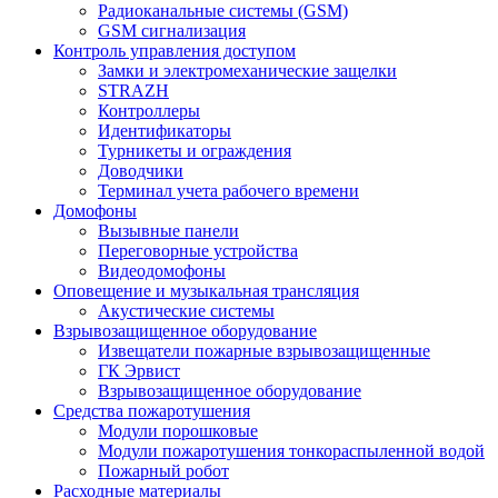
Радиоканальные системы (GSM)
GSM сигнализация
Контроль управления доступом
Замки и электромеханические защелки
STRAZH
Контроллеры
Идентификаторы
Турникеты и ограждения
Доводчики
Терминал учета рабочего времени
Домофоны
Вызывные панели
Переговорные устройства
Видеодомофоны
Оповещение и музыкальная трансляция
Акустические системы
Взрывозащищенное оборудование
Извещатели пожарные взрывозащищенные
ГК Эрвист
Взрывозащищенное оборудование
Средства пожаротушения
Модули порошковые
Модули пожаротушения тонкораспыленной водой
Пожарный робот
Расходные материалы