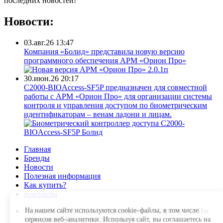
последних новостей!
Новости:
03.авг.26 13:47
Компания «Болид» представила новую версию
программного обеспечения АРМ «Орион Про»
30.июн.26 20:17
С2000-BIOAccess-SF5P предназначен для совместной
работы с АРМ «Орион Про» для организации системы
контроля и управления доступом по биометрическим
идентификаторам – венам ладони и лицам.
Главная
Бренды
Новости
Полезная информация
Как купить?
Контакты
На нашем сайте используются cookie–файлы, в том числе
Адрес: 410004, Саратовская область, г Саратов, ул Им
сервисов веб–аналитики. Используя сайт, вы соглашаетесь на
Мичурина И.В., д. 24/30, офис 6