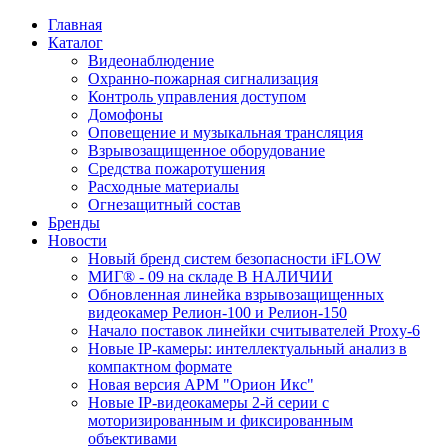
Главная
Каталог
Видеонаблюдение
Охранно-пожарная сигнализация
Контроль управления доступом
Домофоны
Оповещение и музыкальная трансляция
Взрывозащищенное оборудование
Средства пожаротушения
Расходные материалы
Огнезащитный состав
Бренды
Новости
Новый бренд систем безопасности iFLOW
МИГ® - 09 на складе В НАЛИЧИИ
Обновленная линейка взрывозащищенных
видеокамер Релион-100 и Релион-150
Начало поставок линейки считывателей Proxy-6
Новые IP-камеры: интеллектуальный анализ в
компактном формате
Новая версия АРМ "Орион Икс"
Новые IP-видеокамеры 2-й серии с
моторизированным и фиксированным
объективами