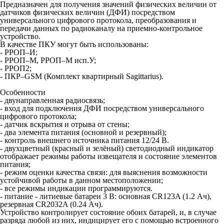
Предназначен для получения значений физических величин от
датчиков физических величин (ДФИ) посредством
универсального цифрового протокола, преобразования и
передачи данных по радиоканалу на приемно-контрольное
устройство.
В качестве ПКУ могут быть использованы:
- РРОП–И;
- РРОП–М, РРОП–М исп.У;
- РРОП2;
- ПКР–GSM (Комплект квартирный Sagittarius).
Особенности
- двунаправленная радиосвязь;
- вход для подключения ДФИ посредством универсального
цифрового протокола;
- датчик вскрытия и отрыва от стены;
- два элемента питания (основной и резервный);
- контроль внешнего источника питания 12/24 В.
- двухцветный (красный и зелёный) светодиодный индикатор
отображает режимы работы извещателя и состояние элементов
питания;
- режим оценки качества связи: для выяснения возможности
устойчивой работы в данном местоположении;
- все режимы индикации программируются.
- питание - литиевые батареи 3 В: основная CR123A (1.2 Ач),
резервная CR2032A (0.24 Ач).
Устройство контролирует состояние обоих батарей, и, в случае
разряда любой из них, индицирует его с помощью встроенного