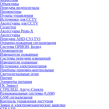
Объективы
Передача видеосигнала
Прожекторы
Пульты управления
Источники для CCTV
Аксессуары для CCTV
Сплиттер
Аксессуары Proto-X
Аксессуары
Передача AHD,CVI,TVI
Охранно-пожарная сигнализация
Система ОРИОН, Болид
Оповещатели
Извещатели пожарные
Системы передачи извещений
Извещатели охранные
Источники электропитания
Приборы приемно-контрольные
Светосигнальные огни
Прочее
Элементы питания
ГК Эрвист
СТРЕЛЕЦ, Аргус-Спектр
Радиоканальные системы (GSM)
GSM сигнализация
Контроль управления доступом
Замки и электромеханические защелки
STRAZH