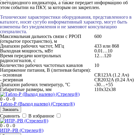
светодиодного индикатора, а также передает информацию об
этом событии на ПКУ, за которым он закреплен.
Технические характеристики оборудования, представленного в
каталоге, носят сугубо информативный характер, могут быть
изменены без уведомления и не заменяют консультацию
специалиста.
Максимальная дальность связи с РРОП
600
(открытое пространство), м
Диапазон рабочих частот, МГц
433 или 868
Выходная мощность, мВт
0.01…10
Время передачи контрольных
12…120
радиосигналов, с
Количество рабочих частотных каналов
10
Напряжение питания, В (литиевая батарея):
- основная
CR123A (1.2 Ач)
- резервная
CR2032A (0.24 Ач)
Диапазон рабочих температур, °С
-30…+55
Габаритные размеры, мм
110х32х38
0 - 0 - 0
Табло-Р (Выход налево) (Стрелец®)
Заказать
Сравнить
В избранное
0 - 0 - 0
ИПР–РВ (Стрелец®)