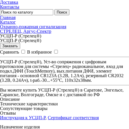
Доставка
Контакты
Поиск
Главная
Каталог
Охранно-пожарная сигнализация
СТРЕЛЕЦ, Аргус-Спектр
УСЦП-Р (Стрелец®)
УСЦП-Р (Стрелец®)
Заказать
Сравнить
В избранное
УСЦП-Р (Стрелец®), Уст-во сопряжения с цифровым
протоколом для системы «Стрелец» радиоканальное, вход для
подкл.ДФИ (TouchMemory), вых.питания ДФИ, элемент
питания - основной CR123A (3.2В, 1.2Ач), резервный CR2032
(3.2В, 0.24Ач), t-раб.-30...+55°С, 110х32х38мм.
Вы можете купить
УСЦП-Р (Стрелец®)
в Саратове, Энгельсе,
Саранске, Волгограде, Омске и с доставкой по РФ
Описание
Технические характеристики
Сопутствующие товары
Отзывы
Инструкция к УСЦП-Р
,
Сертификат соответствия
Назначение изделия