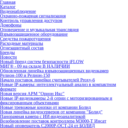
Главная
Каталог
Видеонаблюдение
Охранно-пожарная сигнализация
Контроль управления доступом
Домофоны
Оповещение и музыкальная трансляция
Взрывозащищенное оборудование
Средства пожаротушения
Расходные материалы
Огнезащитный состав
Бренды
Новости
Новый бренд систем безопасности iFLOW
МИГ® - 09 на складе В НАЛИЧИИ
Обновленная линейка взрывозащищенных видеокамер
Релион-100 и Релион-150
Начало поставок линейки считывателей Proxy-6
Новые IP-камеры: интеллектуальный анализ в компактном
формате
Новая версия АРМ "Орион Икс"
Новые IP-видеокамеры 2-й серии с моторизированным и
фиксированным объективами
Новые тревожные кнопки от компании Болид
Новая линейка видеосерверов от компании "Болид"
Панорамная камера с ИИ-видеоаналитикой
Возобновление поставок контроллера М3000-Т Инсат
Новый оповещатель С2000Р-ОСТ-24 от БОЛИД