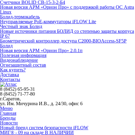
Счетчики BOLID СВ-15-3-2-Б4
Новая версия АРМ «Орион Про» с поддержкой работы ОС Astra
Linux
Болид-термокабель
Неуправляемые PoE-коммутаторы iFLOW Lite
Честный знак Болид
Новые источники питания БОЛИД со степенью защиты корпуса
IP 67
Биометрический контроллер доступа С2000-BIOAccess-SF5P
Болид
Новая версия АРМ «Орион Про» 2.0.1п
Полезная информация
Видеонаблюдение
Огнезащитный состав
Как купить?
Доставка
Контакты
8 (8452) 65-95-31
8 (8452) 71-77-80
г.Саратов,
ул. Им. Мичурина И.В., д. 24/30, офис 6
Меню
Главная
Бренды
Новости
Новый бренд систем безопасности iFLOW
МИГ® - 09 на складе В НАЛИЧИИ