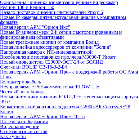
Обновленная линейка взрывозащищенных видеокамер
Релион-100 и Релион-150
Начало поставок линейки считывателей Proxy-6
Новые IP-камеры: интеллектуальный анализ в компактном
формате
Новая версия АРМ "Орион Икс"
Новые IP-видеокамеры 2-й серии с моторизированным и
фиксированным объективами
Новые тревожные кнопки от компании Болид
Новая линейка видеосерверов от компании "Болид"
Панорамная камера с ИИ-видеоаналитикой
Возобновление поставок контроллера М3000-Т Инсат
Новый оповещатель С2000Р-ОСТ-24 от БОЛИД
Счетчики BOLID СВ-15-3-2-Б4
Новая версия АРМ «Орион Про» с поддержкой работы ОС Astra
Linux
Болид-термокабель
Неуправляемые PoE-коммутаторы iFLOW Lite
Честный знак Болид
Новые источники питания БОЛИД со степенью защиты корпуса
IP 67
Биометрический контроллер доступа С2000-BIOAccess-SF5P
Болид
Новая версия АРМ «Орион Про» 2.0.1п
Полезная информация
Видеонаблюдение
Огнезащитный состав
Как купить?