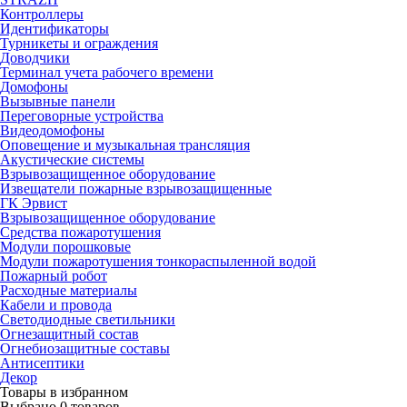
Контроллеры
Идентификаторы
Турникеты и ограждения
Доводчики
Терминал учета рабочего времени
Домофоны
Вызывные панели
Переговорные устройства
Видеодомофоны
Оповещение и музыкальная трансляция
Акустические системы
Взрывозащищенное оборудование
Извещатели пожарные взрывозащищенные
ГК Эрвист
Взрывозащищенное оборудование
Средства пожаротушения
Модули порошковые
Модули пожаротушения тонкораспыленной водой
Пожарный робот
Расходные материалы
Кабели и провода
Светодиодные светильники
Огнезащитный состав
Огнебиозащитные составы
Антисептики
Декор
Товары в избранном
Выбрано
0
товаров