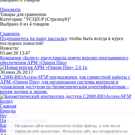
Просмотр
Товары для сравнения
Категория: "УСЦП-Р (Стрелец®)"
Выбрано
0
из 4 товаров
Сравнить
Подпишитесь на нашу рассылку
, чтобы быть всегда в курсе
последних новостей!
Новости:
03.авг.26 13:47
Компания «Болид» представила новую версию программного
обеспечения АРМ «Орион Про»
30.июн.26 20:17
С2000-BIOAccess-SF5P предназначен для совместной работы с
АРМ «Орион Про» для организации системы контроля и
управления доступом по биометрическим идентификаторам –
венам ладони и лицам.
Главная
Бренды
Новости
Полезная информация
Как купить?
На нашем сайте используются cookie–файлы, в том числе
Контакты
сервисов веб–аналитики. Используя сайт, вы соглашаетесь на
Адрес: 410004, Саратовская область, г Саратов, ул Им Мичурина