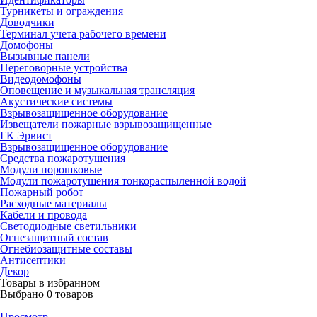
Турникеты и ограждения
Доводчики
Терминал учета рабочего времени
Домофоны
Вызывные панели
Переговорные устройства
Видеодомофоны
Оповещение и музыкальная трансляция
Акустические системы
Взрывозащищенное оборудование
Извещатели пожарные взрывозащищенные
ГК Эрвист
Взрывозащищенное оборудование
Средства пожаротушения
Модули порошковые
Модули пожаротушения тонкораспыленной водой
Пожарный робот
Расходные материалы
Кабели и провода
Светодиодные светильники
Огнезащитный состав
Огнебиозащитные составы
Антисептики
Декор
Товары в избранном
Выбрано
0
товаров
Просмотр