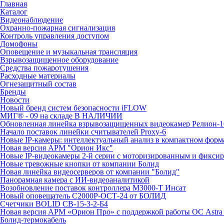
Главная
Каталог
Видеонаблюдение
Охранно-пожарная сигнализация
Контроль управления доступом
Домофоны
Оповещение и музыкальная трансляция
Взрывозащищенное оборудование
Средства пожаротушения
Расходные материалы
Огнезащитный состав
Бренды
Новости
Новый бренд систем безопасности iFLOW
МИГ® - 09 на складе В НАЛИЧИИ
Обновленная линейка взрывозащищенных видеокамер Релион-1
Начало поставок линейки считывателей Proxy-6
Новые IP-камеры: интеллектуальный анализ в компактном форм
Новая версия АРМ "Орион Икс"
Новые IP-видеокамеры 2-й серии с моторизированным и фикси
Новые тревожные кнопки от компании Болид
Новая линейка видеосерверов от компании "Болид"
Панорамная камера с ИИ-видеоаналитикой
Возобновление поставок контроллера М3000-Т Инсат
Новый оповещатель С2000Р-ОСТ-24 от БОЛИД
Счетчики BOLID СВ-15-3-2-Б4
Новая версия АРМ «Орион Про» с поддержкой работы ОС Astra
Болид-термокабель