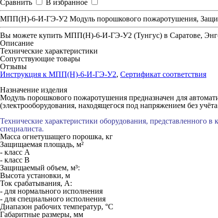
Сравнить
В избранное
МПП(Н)-6-И-ГЭ-У2 Модуль порошкового пожаротушения, Защища
Вы можете купить
МПП(Н)-6-И-ГЭ-У2 (Тунгус)
в Саратове, Энг
Описание
Технические характеристики
Сопутствующие товары
Отзывы
Инструкция к МПП(Н)-6-И-ГЭ-У2
,
Сертификат соответствия
Назначение изделия
Модуль порошкового пожаротушения предназначен для автоматич
(электрооборудования, находящегося под напряжением без учёт
Технические характеристики оборудования, представленного в 
специалиста.
Масса огнетушащего порошка, кг
Защищаемая площадь, м²
- класс А
- класс В
Защищаемый объем, м³:
Высота установки, м
Ток срабатывания, А:
- для нормального исполнения
- для специального исполнения
Диапазон рабочих температур, °С
Габаритные размеры, мм