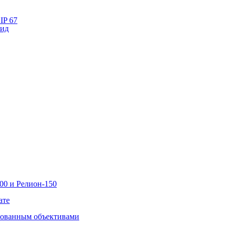
IP 67
лид
00 и Релион-150
ате
рованным объективами