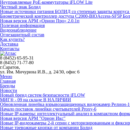
Неуправляемые PoE-коммутаторы iFLOW Lite
Честный знак Болид
Новые источники питания БОЛИД со степенью защиты корпуса 
Биометрический контроллер доступа С2000-BIOAccess-SF5P Бо
Новая версия АРМ «Орион Про» 2.0.1п
Полезная информация
Видеонаблюдение
Огнезащитный состав
Как купить?
Доставка
Контакты
8 (8452) 65-95-31
8 (8452) 71-77-80
г.Саратов,
ул. Им. Мичурина И.В., д. 24/30, офис 6
Меню
Главная
Бренды
Новости
Новый бренд систем безопасности iFLOW
МИГ® - 09 на складе В НАЛИЧИИ
Обновленная линейка взрывозащищенных видеокамер Релион-1
Начало поставок линейки считывателей Proxy-6
Новые IP-камеры: интеллектуальный анализ в компактном форм
Новая версия АРМ "Орион Икс"
Новые IP-видеокамеры 2-й серии с моторизированным и фикси
Новые тревожные кнопки от компании Болид