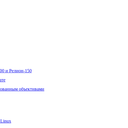
00 и Релион-150
ате
рованным объективами
 Linux