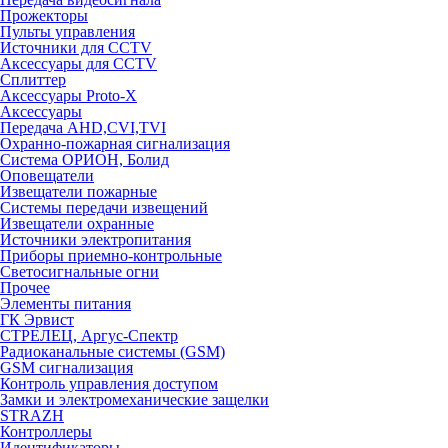
Прожекторы
Пульты управления
Источники для CCTV
Аксессуары для CCTV
Сплиттер
Аксессуары Proto-X
Аксессуары
Передача AHD,CVI,TVI
Охранно-пожарная сигнализация
Система ОРИОН, Болид
Оповещатели
Извещатели пожарные
Системы передачи извещений
Извещатели охранные
Источники электропитания
Приборы приемно-контрольные
Светосигнальные огни
Прочее
Элементы питания
ГК Эрвист
СТРЕЛЕЦ, Аргус-Спектр
Радиоканальные системы (GSM)
GSM сигнализация
Контроль управления доступом
Замки и электромеханические защелки
STRAZH
Контроллеры
Идентификаторы