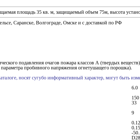
емая площадь 35 кв. м, защищаемый объем 75м, высота устано
ельсе, Саранске, Волгограде, Омске и с доставкой по РФ
еского подавления очагов пожара классов А (твердых веществ),
а параметра пробивного напряжения огнетушащего порошка).
каталоге, носят сугубо информативный характер, могут быть из
6.0
150
33
9
0.1
0.1
-50
D28