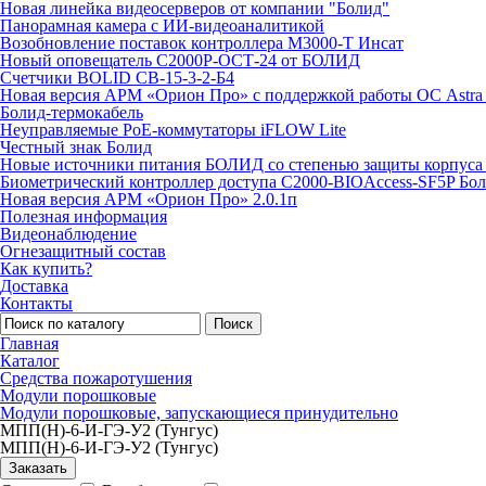
Новая линейка видеосерверов от компании "Болид"
Панорамная камера с ИИ-видеоаналитикой
Возобновление поставок контроллера М3000-Т Инсат
Новый оповещатель С2000Р-ОСТ-24 от БОЛИД
Счетчики BOLID СВ-15-3-2-Б4
Новая версия АРМ «Орион Про» с поддержкой работы ОС Astra
Болид-термокабель
Неуправляемые PoE-коммутаторы iFLOW Lite
Честный знак Болид
Новые источники питания БОЛИД со степенью защиты корпуса 
Биометрический контроллер доступа С2000-BIOAccess-SF5P Бо
Новая версия АРМ «Орион Про» 2.0.1п
Полезная информация
Видеонаблюдение
Огнезащитный состав
Как купить?
Доставка
Контакты
Поиск
Главная
Каталог
Средства пожаротушения
Модули порошковые
Модули порошковые, запускающиеся принудительно
МПП(Н)-6-И-ГЭ-У2 (Тунгус)
МПП(Н)-6-И-ГЭ-У2 (Тунгус)
Заказать