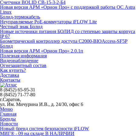
Счетчики BOLID СВ-15-3-2-Б4
Новая версия АРМ «Орион Про» с поддержкой работы ОС Astra
Linux
Болид-термокабель
Неуправляемые PoE-коммутаторы iFLOW Lite
Честный знак Болид
Новые источники питания БОЛИД со степенью защиты корпуса
IP 67
Биометрический контроллер доступа С2000-BIOAccess-SF5P
Болид
Новая версия АРМ «Орион Про» 2.0.1п
Полезная информация
Видеонаблюдение
Огнезащитный состав
Как купить?
Доставка
Контакты
8 (8452) 65-95-31
8 (8452) 71-77-80
г.Саратов,
ул. Им. Мичурина И.В., д. 24/30, офис 6
Меню
Главная
Бренды
Новости
Новый бренд систем безопасности iFLOW
МИГ® - 09 на складе В НАЛИЧИИ