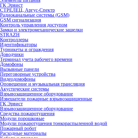
Элементы питания
ГК Эрвист
СТРЕЛЕЦ, Аргус-Спектр
Радиоканальные системы (GSM)
GSM сигнализация
Контроль управления доступом
Замки и электромеханические защелки
STRAZH
Контроллеры
Идентификаторы
Турникеты и ограждения
Доводчики
Терминал учета рабочего времени
Домофоны
Вызывные панели
Переговорные устройства
Видеодомофоны
Оповещение и музыкальная трансляция
Акустические системы
Взрывозащищенное оборудование
Извещатели пожарные взрывозащищенные
ГК Эрвист
Взрывозащищенное оборудование
Средства пожаротушения
Модули порошковые
Модули пожаротушения тонкораспыленной водой
Пожарный робот
Расходные материалы