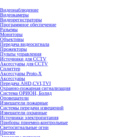
Видеонаблюдение
Видеокамеры
Видеорегистраторы
Программное обеспечение
Разъемы
Мониторы
Объективы
Передача видеосигнала
Прожекторы
Пульты управления
Источники для CCTV
Аксессуары для CCTV
Сплиттер
Аксессуары Proto-X
Аксессуары
Передача AHD,CVI,TVI
Охранно-пожарная сигнализация
Система ОРИОН, Болид
Оповещатели
Извещатели пожарные
Системы передачи извещений
Извещатели охранные
Источники электропитания
Приборы приемно-контрольные
Светосигнальные огни
Прочее