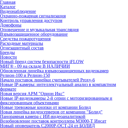
Главная
Каталог
Видеонаблюдение
Охранно-пожарная сигнализация
Контроль управления доступом
Домофоны
Оповещение и музыкальная трансляция
Взрывозащищенное оборудование
Средства пожаротушения
Расходные материалы
Огнезащитный состав
Бренды
Новости
Новый бренд систем безопасности iFLOW
МИГ® - 09 на складе В НАЛИЧИИ
Обновленная линейка взрывозащищенных видеокамер
Релион-100 и Релион-150
Начало поставок линейки считывателей Proxy-6
Новые IP-камеры: интеллектуальный анализ в компактном
формате
Новая версия АРМ "Орион Икс"
Новые IP-видеокамеры 2-й серии с моторизированным и
фиксированным объективами
Новые тревожные кнопки от компании Болид
Новая линейка видеосерверов от компании "Болид"
Панорамная камера с ИИ-видеоаналитикой
Возобновление поставок контроллера М3000-Т Инсат
Новый оповещатель С2000Р-ОСТ-24 от БОЛИД