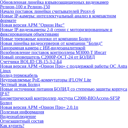
Обновленная линейка взрывозащищенных видеокамер
Релион-100 и Релион-150
Начало поставок линейки считывателей Proxy-6
Новые IP-камеры: интеллектуальный анализ в компактном
формате
Новая версия АРМ "Орион Икс"
Новые IP-видеокамеры 2-й серии с моторизированным и
фиксированным объективами
Новые тревожные кнопки от компании Болид
Новая линейка видеосерверов от компании "Болид"
Панорамная камера с ИИ-видеоаналитикой
Возобновление поставок контроллера М3000-Т Инсат
Новый оповещатель С2000Р-ОСТ-24 от БОЛИД
Счетчики BOLID СВ-15-3-2-Б4
Новая версия АРМ «Орион Про» с поддержкой работы ОС Astra
Linux
Болид-термокабель
Неуправляемые PoE-коммутаторы iFLOW Lite
Честный знак Болид
Новые источники питания БОЛИД со степенью защиты корпуса
IP 67
Биометрический контроллер доступа С2000-BIOAccess-SF5P
Болид
Новая версия АРМ «Орион Про» 2.0.1п
Полезная информация
Видеонаблюдение
Огнезащитный состав
Как купить?