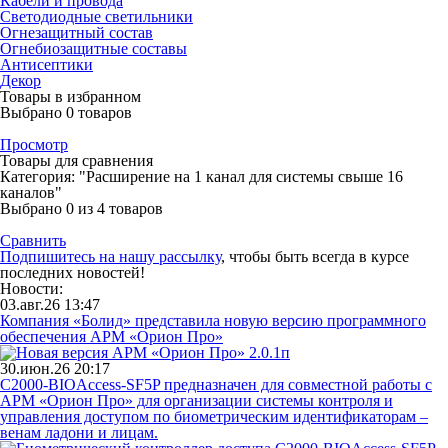
Кабели и провода
Светодиодные светильники
Огнезащитный состав
Огнебиозащитные составы
Антисептики
Декор
Товары в избранном
Выбрано
0
товаров
Просмотр
Товары для сравнения
Категория: "Расширение на 1 канал для системы свыше 16
каналов"
Выбрано
0
из 4 товаров
Сравнить
Подпишитесь на нашу рассылку
, чтобы быть всегда в курсе
последних новостей!
Новости:
03.авг.26 13:47
Компания «Болид» представила новую версию программного
обеспечения АРМ «Орион Про»
30.июн.26 20:17
С2000-BIOAccess-SF5P предназначен для совместной работы с
АРМ «Орион Про» для организации системы контроля и
управления доступом по биометрическим идентификаторам –
венам ладони и лицам.