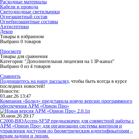
Расходные материалы
Кабели и провода
Светодиодные светильники
Огнезащитный состав
Огнебиозащитные составы
Антисептики
Декор
Товары в избранном
Выбрано
0
товаров
Просмотр
Товары для сравнения
Категория: "Дополнительная лицензия на 1 IP-канал"
Выбрано
0
из 4 товаров
Сравнить
Подпишитесь на нашу рассылку
, чтобы быть всегда в курсе
последних новостей!
Новости:
03.авг.26 13:47
Компания «Болид» представила новую версию программного
обеспечения АРМ «Орион Про»
30.июн.26 20:17
С2000-BIOAccess-SF5P предназначен для совместной работы с
АРМ «Орион Про» для организации системы контроля и
управления доступом по биометрическим идентификаторам –
венам ладони и лицам.