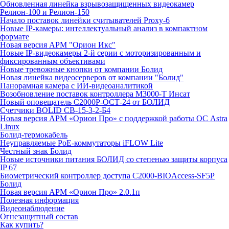
Обновленная линейка взрывозащищенных видеокамер
Релион-100 и Релион-150
Начало поставок линейки считывателей Proxy-6
Новые IP-камеры: интеллектуальный анализ в компактном
формате
Новая версия АРМ "Орион Икс"
Новые IP-видеокамеры 2-й серии с моторизированным и
фиксированным объективами
Новые тревожные кнопки от компании Болид
Новая линейка видеосерверов от компании "Болид"
Панорамная камера с ИИ-видеоаналитикой
Возобновление поставок контроллера М3000-Т Инсат
Новый оповещатель С2000Р-ОСТ-24 от БОЛИД
Счетчики BOLID СВ-15-3-2-Б4
Новая версия АРМ «Орион Про» с поддержкой работы ОС Astra
Linux
Болид-термокабель
Неуправляемые PoE-коммутаторы iFLOW Lite
Честный знак Болид
Новые источники питания БОЛИД со степенью защиты корпуса
IP 67
Биометрический контроллер доступа С2000-BIOAccess-SF5P
Болид
Новая версия АРМ «Орион Про» 2.0.1п
Полезная информация
Видеонаблюдение
Огнезащитный состав
Как купить?