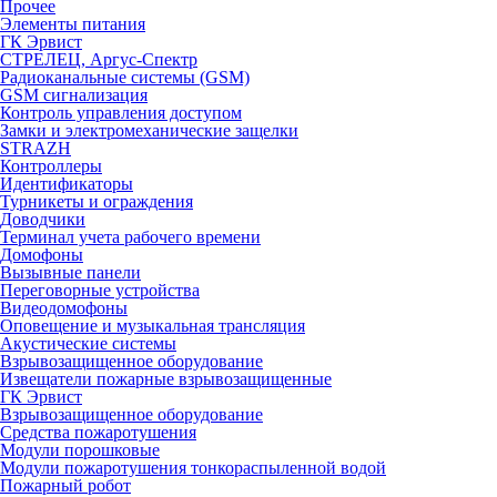
Прочее
Элементы питания
ГК Эрвист
СТРЕЛЕЦ, Аргус-Спектр
Радиоканальные системы (GSM)
GSM сигнализация
Контроль управления доступом
Замки и электромеханические защелки
STRAZH
Контроллеры
Идентификаторы
Турникеты и ограждения
Доводчики
Терминал учета рабочего времени
Домофоны
Вызывные панели
Переговорные устройства
Видеодомофоны
Оповещение и музыкальная трансляция
Акустические системы
Взрывозащищенное оборудование
Извещатели пожарные взрывозащищенные
ГК Эрвист
Взрывозащищенное оборудование
Средства пожаротушения
Модули порошковые
Модули пожаротушения тонкораспыленной водой
Пожарный робот