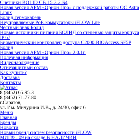
Счетчики BOLID СВ-15-3-2-Б4
Новая версия АРМ «Орион Про» с поддержкой работы ОС Astra
Linux
Болид-термокабель
Неуправляемые PoE-коммутаторы iFLOW Lite
Честный знак Болид
Новые источники питания БОЛИД со степенью защиты корпуса
IP 67
Биометрический контроллер доступа С2000-BIOAccess-SF5P
Болид
Новая версия АРМ «Орион Про» 2.0.1п
Полезная информация
Видеонаблюдение
Огнезащитный состав
Как купить?
Доставка
Контакты
8 (8452) 65-95-31
8 (8452) 71-77-80
г.Саратов,
ул. Им. Мичурина И.В., д. 24/30, офис 6
Меню
Главная
Бренды
Новости
Новый бренд систем безопасности iFLOW
МИГ® - 09 на складе В НАЛИЧИИ