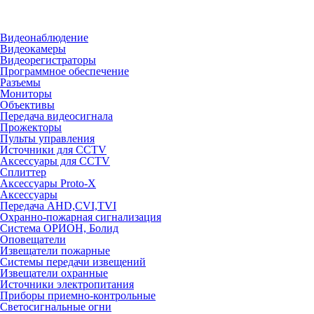
Видеонаблюдение
Видеокамеры
Видеорегистраторы
Программное обеспечение
Разъемы
Мониторы
Объективы
Передача видеосигнала
Прожекторы
Пульты управления
Источники для CCTV
Аксессуары для CCTV
Сплиттер
Аксессуары Proto-X
Аксессуары
Передача AHD,CVI,TVI
Охранно-пожарная сигнализация
Система ОРИОН, Болид
Оповещатели
Извещатели пожарные
Системы передачи извещений
Извещатели охранные
Источники электропитания
Приборы приемно-контрольные
Светосигнальные огни