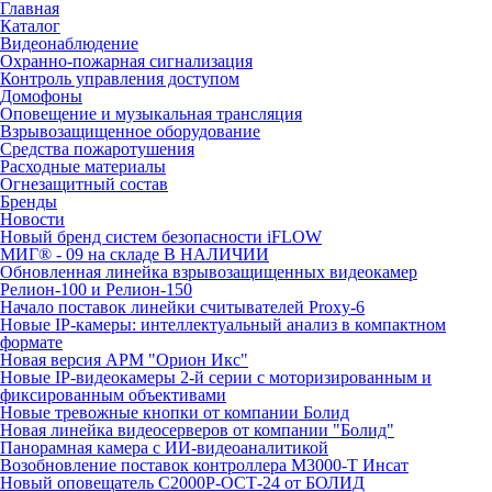
Главная
Каталог
Видеонаблюдение
Охранно-пожарная сигнализация
Контроль управления доступом
Домофоны
Оповещение и музыкальная трансляция
Взрывозащищенное оборудование
Средства пожаротушения
Расходные материалы
Огнезащитный состав
Бренды
Новости
Новый бренд систем безопасности iFLOW
МИГ® - 09 на складе В НАЛИЧИИ
Обновленная линейка взрывозащищенных видеокамер
Релион-100 и Релион-150
Начало поставок линейки считывателей Proxy-6
Новые IP-камеры: интеллектуальный анализ в компактном
формате
Новая версия АРМ "Орион Икс"
Новые IP-видеокамеры 2-й серии с моторизированным и
фиксированным объективами
Новые тревожные кнопки от компании Болид
Новая линейка видеосерверов от компании "Болид"
Панорамная камера с ИИ-видеоаналитикой
Возобновление поставок контроллера М3000-Т Инсат
Новый оповещатель С2000Р-ОСТ-24 от БОЛИД