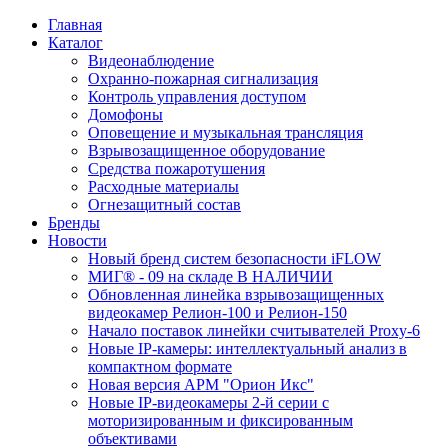
Главная
Каталог
Видеонаблюдение
Охранно-пожарная сигнализация
Контроль управления доступом
Домофоны
Оповещение и музыкальная трансляция
Взрывозащищенное оборудование
Средства пожаротушения
Расходные материалы
Огнезащитный состав
Бренды
Новости
Новый бренд систем безопасности iFLOW
МИГ® - 09 на складе В НАЛИЧИИ
Обновленная линейка взрывозащищенных
видеокамер Релион-100 и Релион-150
Начало поставок линейки считывателей Proxy-6
Новые IP-камеры: интеллектуальный анализ в
компактном формате
Новая версия АРМ "Орион Икс"
Новые IP-видеокамеры 2-й серии с
моторизированным и фиксированным
объективами