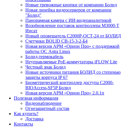
Новые тревожные кнопки от компании Болид
Новая линейка видеосерверов от компании
"Болид"
Панорамная камера с ИИ-видеоаналитикой
Возобновление поставок контроллера М3000-Т
Инсат
Новый оповещатель С2000Р-ОСТ-24 от БОЛИД
Счетчики BOLID СВ-15-3-2-Б4
Новая версия АРМ «Орион Про» с поддержкой
работы ОС Astra Linux
Болид-термокабель
Неуправляемые PoE-коммутаторы iFLOW Lite
Честный знак Болид
Новые источники питания БОЛИД со степенью
защиты корпуса IP 67
Биометрический контроллер доступа С2000-
BIOAccess-SF5P Болид
Новая версия АРМ «Орион Про» 2.0.1п
Полезная информация
Видеонаблюдение
Огнезащитный состав
Как купить?
Доставка
Контакты