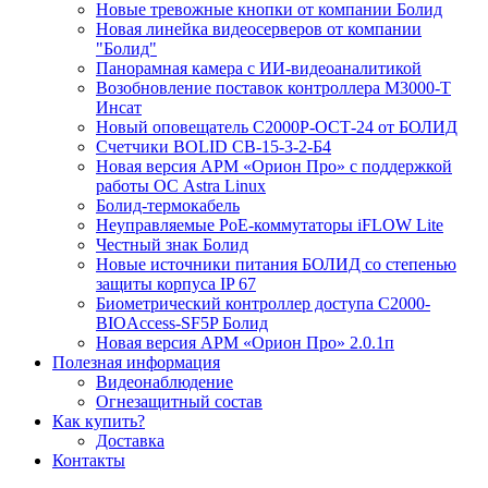
Новые тревожные кнопки от компании Болид
Новая линейка видеосерверов от компании
"Болид"
Панорамная камера с ИИ-видеоаналитикой
Возобновление поставок контроллера М3000-Т
Инсат
Новый оповещатель С2000Р-ОСТ-24 от БОЛИД
Счетчики BOLID СВ-15-3-2-Б4
Новая версия АРМ «Орион Про» с поддержкой
работы ОС Astra Linux
Болид-термокабель
Неуправляемые PoE-коммутаторы iFLOW Lite
Честный знак Болид
Новые источники питания БОЛИД со степенью
защиты корпуса IP 67
Биометрический контроллер доступа С2000-
BIOAccess-SF5P Болид
Новая версия АРМ «Орион Про» 2.0.1п
Полезная информация
Видеонаблюдение
Огнезащитный состав
Как купить?
Доставка
Контакты