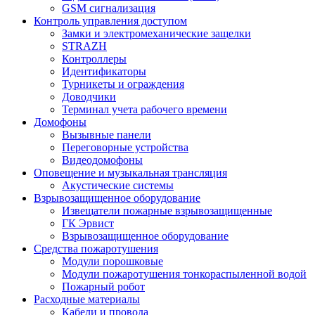
GSM сигнализация
Контроль управления доступом
Замки и электромеханические защелки
STRAZH
Контроллеры
Идентификаторы
Турникеты и ограждения
Доводчики
Терминал учета рабочего времени
Домофоны
Вызывные панели
Переговорные устройства
Видеодомофоны
Оповещение и музыкальная трансляция
Акустические системы
Взрывозащищенное оборудование
Извещатели пожарные взрывозащищенные
ГК Эрвист
Взрывозащищенное оборудование
Средства пожаротушения
Модули порошковые
Модули пожаротушения тонкораспыленной водой
Пожарный робот
Расходные материалы
Кабели и провода