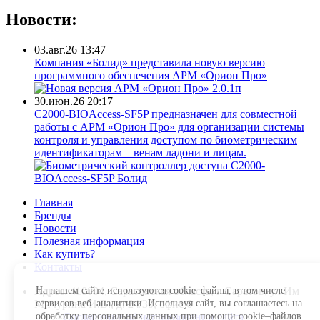
Новости:
03.авг.26 13:47
Компания «Болид» представила новую версию
программного обеспечения АРМ «Орион Про»
30.июн.26 20:17
С2000-BIOAccess-SF5P предназначен для совместной
работы с АРМ «Орион Про» для организации системы
контроля и управления доступом по биометрическим
идентификаторам – венам ладони и лицам.
Главная
Бренды
Новости
Полезная информация
Как купить?
Контакты
На нашем сайте используются cookie–файлы, в том числе
Адрес: 410004, Саратовская область, г Саратов, ул Им
сервисов веб–аналитики. Используя сайт, вы соглашаетесь на
Мичурина И.В., д. 24/30, офис 6
обработку персональных данных при помощи cookie–файлов.
Соглашение об использовании сайта