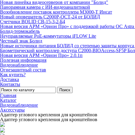
Новая линейка видеосерверов от компании "Болид"
Панорамная камера с ИИ-видеоаналитикой
Возобновление поставок контроллера М3000-Т Инсат
Новый оповещатель С2000Р-ОСТ-24 от БОЛИД
Счетчики BOLID СВ-15-3-2-Б4
Новая версия АРМ «Орион Про» с поддержкой работы ОС Astra
Болид-термокабель
Неуправляемые PoE-коммутаторы iFLOW Lite
Честный знак Болид
Новые источники питания БОЛИД со степенью защиты корпуса 
Биометрический контроллер доступа С2000-BIOAccess-SF5P Бо
Новая версия АРМ «Орион Про» 2.0.1п
Полезная информация
Видеонаблюдение
Огнезащитный состав
Как купить?
Доставка
Контакты
Поиск
Главная
Каталог
Видеонаблюдение
Аксессуары
Адаптер углового крепления для кронштейнов
Адаптер углового крепления для кронштейнов