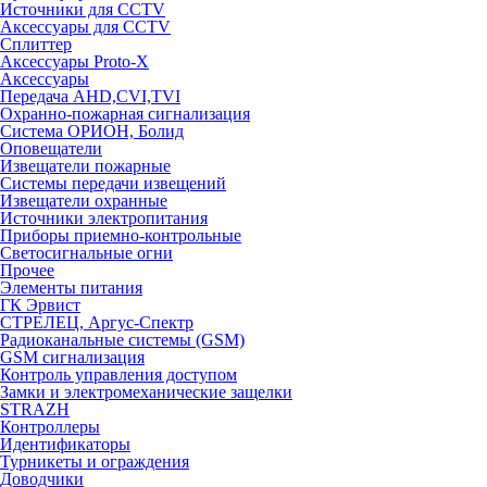
Источники для CCTV
Аксессуары для CCTV
Сплиттер
Аксессуары Proto-X
Аксессуары
Передача AHD,CVI,TVI
Охранно-пожарная сигнализация
Система ОРИОН, Болид
Оповещатели
Извещатели пожарные
Системы передачи извещений
Извещатели охранные
Источники электропитания
Приборы приемно-контрольные
Светосигнальные огни
Прочее
Элементы питания
ГК Эрвист
СТРЕЛЕЦ, Аргус-Спектр
Радиоканальные системы (GSM)
GSM сигнализация
Контроль управления доступом
Замки и электромеханические защелки
STRAZH
Контроллеры
Идентификаторы
Турникеты и ограждения
Доводчики