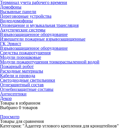
Терминал учета рабочего времени
Домофоны
Вызывные панели
Переговорные устройства
Видеодомофоны
Оповещение и музыкальная трансляция
Акустические системы
Взрывозащищенное оборудование
Извещатели пожарные взрывозащищенные
ГК Эрвист
Взрывозащищенное оборудование
Средства пожаротушения
Модули порошковые
Модули пожаротушения тонкораспыленной водой
Пожарный робот
Расходные материалы
Кабели и провода
Светодиодные светильники
Огнезащитный состав
Огнебиозащитные составы
Антисептики
Декор
Товары в избранном
Выбрано
0
товаров
Просмотр
Товары для сравнения
Категория: "Адаптер углового крепления для кронштейнов"