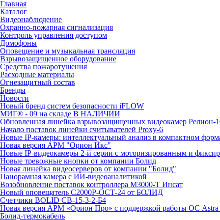
Главная
Каталог
Видеонаблюдение
Охранно-пожарная сигнализация
Контроль управления доступом
Домофоны
Оповещение и музыкальная трансляция
Взрывозащищенное оборудование
Средства пожаротушения
Расходные материалы
Огнезащитный состав
Бренды
Новости
Новый бренд систем безопасности iFLOW
МИГ® - 09 на складе В НАЛИЧИИ
Обновленная линейка взрывозащищенных видеокамер Релион-1
Начало поставок линейки считывателей Proxy-6
Новые IP-камеры: интеллектуальный анализ в компактном форм
Новая версия АРМ "Орион Икс"
Новые IP-видеокамеры 2-й серии с моторизированным и фикси
Новые тревожные кнопки от компании Болид
Новая линейка видеосерверов от компании "Болид"
Панорамная камера с ИИ-видеоаналитикой
Возобновление поставок контроллера М3000-Т Инсат
Новый оповещатель С2000Р-ОСТ-24 от БОЛИД
Счетчики BOLID СВ-15-3-2-Б4
Новая версия АРМ «Орион Про» с поддержкой работы ОС Astra
Болид-термокабель