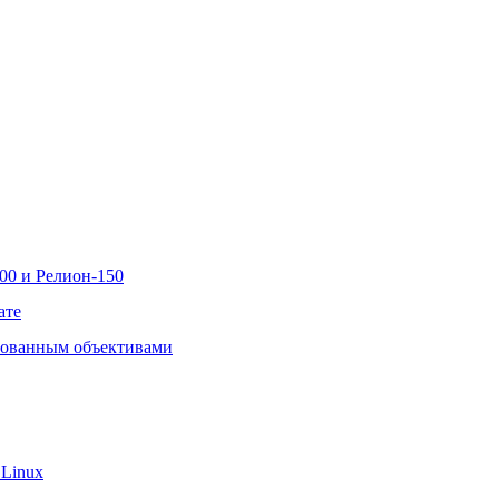
00 и Релион-150
ате
рованным объективами
 Linux