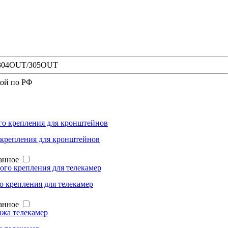
NT/304OUT/305OUT
кой по РФ
 крепления для кронштейнов
анное
о крепления для телекамер
анное