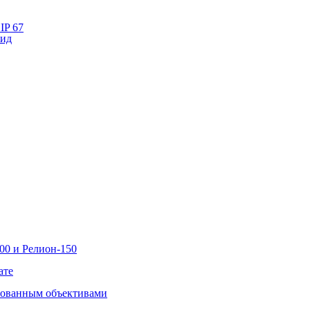
IP 67
лид
00 и Релион-150
ате
рованным объективами