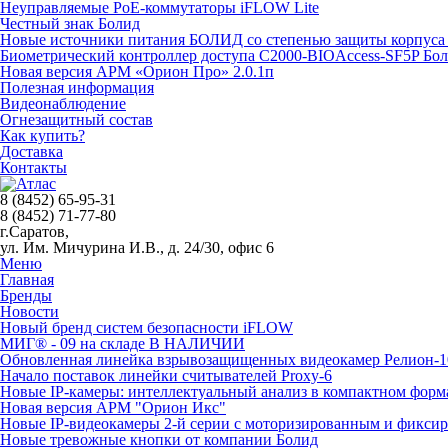
Неуправляемые PoE-коммутаторы iFLOW Lite
Честный знак Болид
Новые источники питания БОЛИД со степенью защиты корпуса 
Биометрический контроллер доступа С2000-BIOAccess-SF5P Бо
Новая версия АРМ «Орион Про» 2.0.1п
Полезная информация
Видеонаблюдение
Огнезащитный состав
Как купить?
Доставка
Контакты
8 (8452) 65-95-31
8 (8452) 71-77-80
г.Саратов,
ул. Им. Мичурина И.В., д. 24/30, офис 6
Меню
Главная
Бренды
Новости
Новый бренд систем безопасности iFLOW
МИГ® - 09 на складе В НАЛИЧИИ
Обновленная линейка взрывозащищенных видеокамер Релион-1
Начало поставок линейки считывателей Proxy-6
Новые IP-камеры: интеллектуальный анализ в компактном форм
Новая версия АРМ "Орион Икс"
Новые IP-видеокамеры 2-й серии с моторизированным и фикси
Новые тревожные кнопки от компании Болид