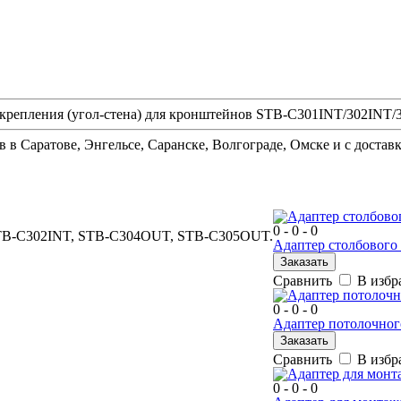
вого крепления (угол-стена) для кронштейнов STB-C301INT/302I
в
в Саратове, Энгельсе, Саранске, Волгограде, Омске и с достав
Б
0 - 0 - 0
 STB-C302INT, STB-C304OUT, STB-C305OUT.
Адаптер столбового
Заказать
Сравнить
В избр
0 - 0 - 0
Адаптер потолочног
Заказать
Сравнить
В избр
0 - 0 - 0