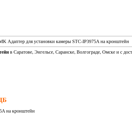
WIMK Адаптер для установки камеры STC-IP3975A на кронштейн
тейн
в Саратове, Энгельсе, Саранске, Волгограде, Омске и с дос
 ЦБ
5A на кронштейн