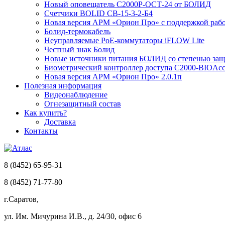
Новый оповещатель С2000Р-ОСТ-24 от БОЛИД
Счетчики BOLID СВ-15-3-2-Б4
Новая версия АРМ «Орион Про» с поддержкой рабо
Болид-термокабель
Неуправляемые PoE-коммутаторы iFLOW Lite
Честный знак Болид
Новые источники питания БОЛИД со степенью защи
Биометрический контроллер доступа С2000-BIOAcc
Новая версия АРМ «Орион Про» 2.0.1п
Полезная информация
Видеонаблюдение
Огнезащитный состав
Как купить?
Доставка
Контакты
8 (8452) 65-95-31
8 (8452) 71-77-80
г.Саратов,
ул. Им. Мичурина И.В., д. 24/30, офис 6