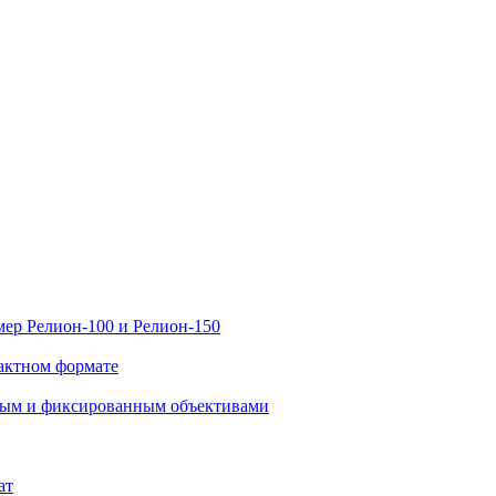
ер Релион-100 и Релион-150
актном формате
нным и фиксированным объективами
ат