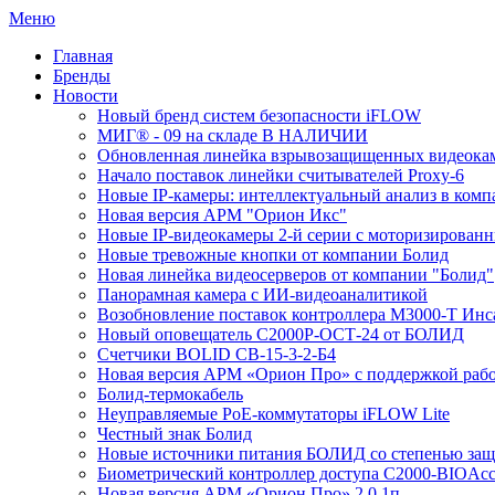
Меню
Главная
Бренды
Новости
Новый бренд систем безопасности iFLOW
МИГ® - 09 на складе В НАЛИЧИИ
Обновленная линейка взрывозащищенных видеокам
Начало поставок линейки считывателей Proxy-6
Новые IP-камеры: интеллектуальный анализ в комп
Новая версия АРМ "Орион Икс"
Новые IP-видеокамеры 2-й серии с моторизирова
Новые тревожные кнопки от компании Болид
Новая линейка видеосерверов от компании "Болид"
Панорамная камера с ИИ-видеоаналитикой
Возобновление поставок контроллера М3000-Т Инс
Новый оповещатель С2000Р-ОСТ-24 от БОЛИД
Счетчики BOLID СВ-15-3-2-Б4
Новая версия АРМ «Орион Про» с поддержкой рабо
Болид-термокабель
Неуправляемые PoE-коммутаторы iFLOW Lite
Честный знак Болид
Новые источники питания БОЛИД со степенью защи
Биометрический контроллер доступа С2000-BIOAcc
Новая версия АРМ «Орион Про» 2.0.1п