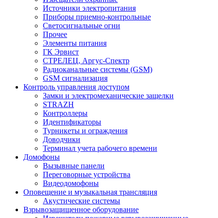
Источники электропитания
Приборы приемно-контрольные
Светосигнальные огни
Прочее
Элементы питания
ГК Эрвист
СТРЕЛЕЦ, Аргус-Спектр
Радиоканальные системы (GSM)
GSM сигнализация
Контроль управления доступом
Замки и электромеханические защелки
STRAZH
Контроллеры
Идентификаторы
Турникеты и ограждения
Доводчики
Терминал учета рабочего времени
Домофоны
Вызывные панели
Переговорные устройства
Видеодомофоны
Оповещение и музыкальная трансляция
Акустические системы
Взрывозащищенное оборудование