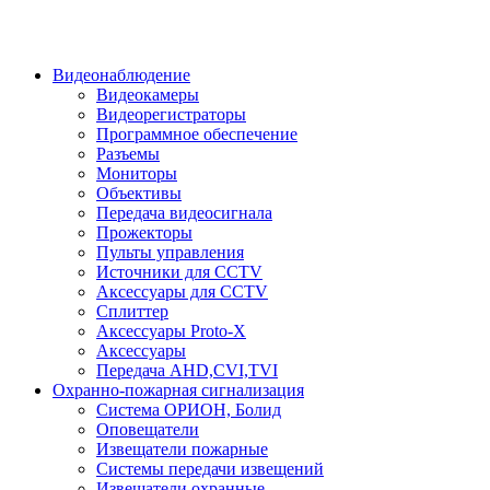
Видеонаблюдение
Видеокамеры
Видеорегистраторы
Программное обеспечение
Разъемы
Мониторы
Объективы
Передача видеосигнала
Прожекторы
Пульты управления
Источники для CCTV
Аксессуары для CCTV
Сплиттер
Аксессуары Proto-X
Аксессуары
Передача AHD,CVI,TVI
Охранно-пожарная сигнализация
Система ОРИОН, Болид
Оповещатели
Извещатели пожарные
Системы передачи извещений
Извещатели охранные