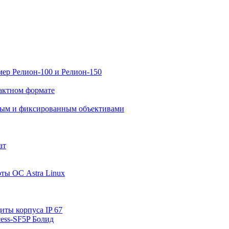
ер Релион-100 и Релион-150
актном формате
нным и фиксированным объективами
ат
ты ОС Astra Linux
ты корпуса IP 67
ess-SF5P Болид