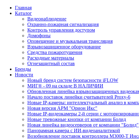
Главная
Каталог
Видеонаблюдение
Охранно-пожарная сигнализация
Контроль управления доступом
Домофоны
Оповещение и музыкальная трансляция
Взрывозащищенное оборудование
Средства пожаротушения
Расходные материалы
Огнезащитный состав
Бренды
Новости
Новый бренд систем безопасности iFLOW
МИГ® - 09 на складе В НАЛИЧИИ
Обновленная линейка взрывозащищенных видеокам
Начало поставок линейки считывателей Proxy-6
Новые IP-камеры: интеллектуальный анализ в комп
Новая версия АРМ "Орион Икс"
Новые IP-видеокамеры 2-й серии с моторизирова
Новые тревожные кнопки от компании Болид
Новая линейка видеосерверов от компании "Болид"
Панорамная камера с ИИ-видеоаналитикой
Возобновление поставок контроллера М3000-Т Инс