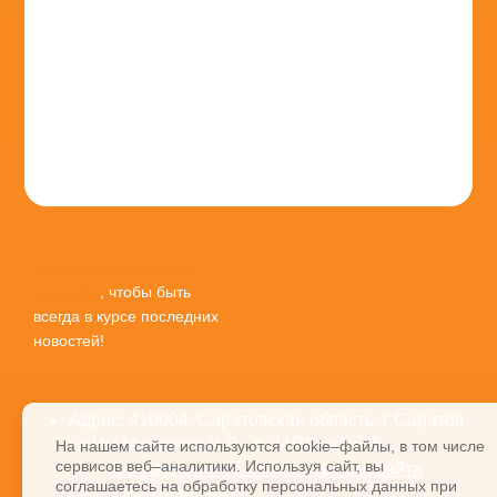
Подпишитесь на нашу
рассылку
, чтобы быть
всегда в курсе последних
новостей!
Адрес: 410004, Саратовская область, г Саратов,
ул Им Мичурина И.В., д. 24/30, офис 6
На нашем сайте используются cookie–файлы, в том числе
сервисов веб–аналитики. Используя сайт, вы
Соглашение об использовании сайта
соглашаетесь на обработку персональных данных при
Обратная связь