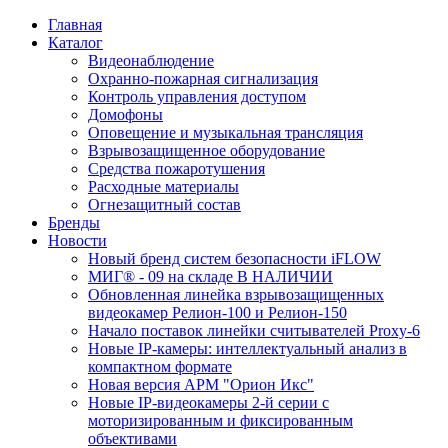
Главная
Каталог
Видеонаблюдение
Охранно-пожарная сигнализация
Контроль управления доступом
Домофоны
Оповещение и музыкальная трансляция
Взрывозащищенное оборудование
Средства пожаротушения
Расходные материалы
Огнезащитный состав
Бренды
Новости
Новый бренд систем безопасности iFLOW
МИГ® - 09 на складе В НАЛИЧИИ
Обновленная линейка взрывозащищенных
видеокамер Релион-100 и Релион-150
Начало поставок линейки считывателей Proxy-6
Новые IP-камеры: интеллектуальный анализ в
компактном формате
Новая версия АРМ "Орион Икс"
Новые IP-видеокамеры 2-й серии с
моторизированным и фиксированным
объективами