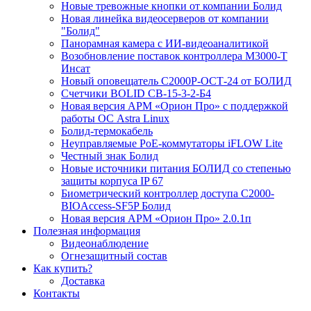
Новые тревожные кнопки от компании Болид
Новая линейка видеосерверов от компании
"Болид"
Панорамная камера с ИИ-видеоаналитикой
Возобновление поставок контроллера М3000-Т
Инсат
Новый оповещатель С2000Р-ОСТ-24 от БОЛИД
Счетчики BOLID СВ-15-3-2-Б4
Новая версия АРМ «Орион Про» с поддержкой
работы ОС Astra Linux
Болид-термокабель
Неуправляемые PoE-коммутаторы iFLOW Lite
Честный знак Болид
Новые источники питания БОЛИД со степенью
защиты корпуса IP 67
Биометрический контроллер доступа С2000-
BIOAccess-SF5P Болид
Новая версия АРМ «Орион Про» 2.0.1п
Полезная информация
Видеонаблюдение
Огнезащитный состав
Как купить?
Доставка
Контакты