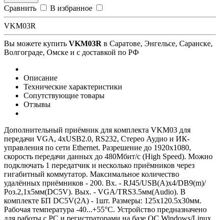
Сравнить
В избранное
VKM03R
Вы можете купить
VKM03R
в Саратове, Энгельсе, Саранске,
Волгограде, Омске и с доставкой по РФ
Описание
Технические характеристики
Сопутствующие товары
Отзывы
Дополнительный приёмник для комплекта VKM03 для
передачи VGA, 4xUSB2.0, RS232, Стерео Аудио и ИК-
управления по сети Ethernet. Разрешение до 1920х1080,
cкорость передачи данных до 480Мбит/с (High Speed). Можно
подключать 1 передатчик и несколько приёмников через
гигабитный коммутатор. Максимальное количество
удалённых приёмников - 200. Вх. - RJ45/USB(A)x4/DB9(m)/
Роз.2,1х5мм(DC5V). Вых. - VGA/TRS3.5мм(Audio). В
комплекте БП DC5V(2А) - 1шт. Размеры: 125х120.5х30мм.
Рабочая температура -40...+55°C. Устройство предназначено
для работы с PC и регистраторами на базе ОС Windows/Linux