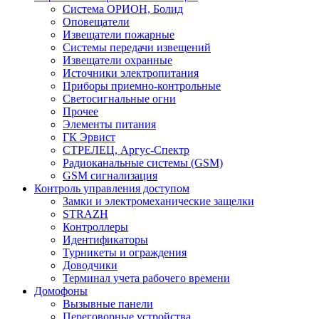
Система ОРИОН, Болид
Оповещатели
Извещатели пожарные
Системы передачи извещений
Извещатели охранные
Источники электропитания
Приборы приемно-контрольные
Светосигнальные огни
Прочее
Элементы питания
ГК Эрвист
СТРЕЛЕЦ, Аргус-Спектр
Радиоканальные системы (GSM)
GSM сигнализация
Контроль управления доступом
Замки и электромеханические защелки
STRAZH
Контроллеры
Идентификаторы
Турникеты и ограждения
Доводчики
Терминал учета рабочего времени
Домофоны
Вызывные панели
Переговорные устройства