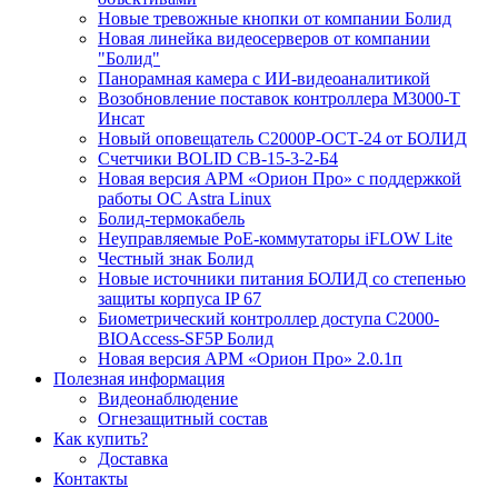
Новые тревожные кнопки от компании Болид
Новая линейка видеосерверов от компании
"Болид"
Панорамная камера с ИИ-видеоаналитикой
Возобновление поставок контроллера М3000-Т
Инсат
Новый оповещатель С2000Р-ОСТ-24 от БОЛИД
Счетчики BOLID СВ-15-3-2-Б4
Новая версия АРМ «Орион Про» с поддержкой
работы ОС Astra Linux
Болид-термокабель
Неуправляемые PoE-коммутаторы iFLOW Lite
Честный знак Болид
Новые источники питания БОЛИД со степенью
защиты корпуса IP 67
Биометрический контроллер доступа С2000-
BIOAccess-SF5P Болид
Новая версия АРМ «Орион Про» 2.0.1п
Полезная информация
Видеонаблюдение
Огнезащитный состав
Как купить?
Доставка
Контакты