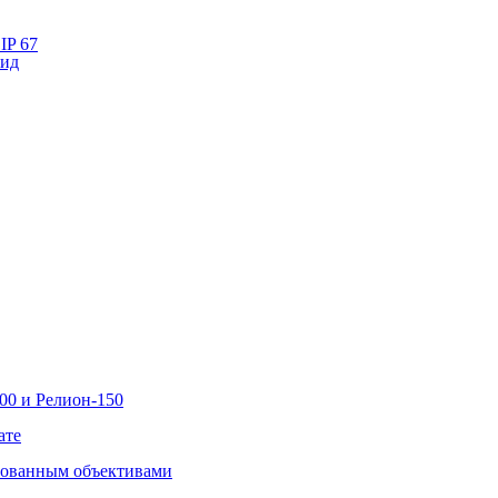
IP 67
лид
00 и Релион-150
ате
рованным объективами