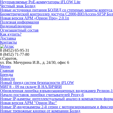
Неуправляемые PoE-коммутаторы iFLOW Lite
Честный знак Болид
Новые источники питания БОЛИД со степенью защиты корпуса 
Биометрический контроллер доступа С2000-BIOAccess-SF5P Бо
Новая версия АРМ «Орион Про» 2.0.1п
Полезная информация
Видеонаблюдение
Огнезащитный состав
Как купить?
Доставка
Контакты
8 (8452) 65-95-31
8 (8452) 71-77-80
г.Саратов,
ул. Им. Мичурина И.В., д. 24/30, офис 6
Меню
Главная
Бренды
Новости
Новый бренд систем безопасности iFLOW
МИГ® - 09 на складе В НАЛИЧИИ
Обновленная линейка взрывозащищенных видеокамер Релион-1
Начало поставок линейки считывателей Proxy-6
Новые IP-камеры: интеллектуальный анализ в компактном форм
Новая версия АРМ "Орион Икс"
Новые IP-видеокамеры 2-й серии с моторизированным и фикси
Новые тревожные кнопки от компании Болид