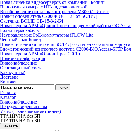
Новая линейка видеосерверов от компании "Болид"
Панорамная камера с ИИ-видеоаналитикой
Возобновление поставок контроллера М3000-Т Инсат
Новый оповещатель С2000Р-ОСТ-24 от БОЛИД
Счетчики BOLID СВ-15-3-2-Б4
Новая версия АРМ «Орион Про» с поддержкой работы ОС Astra
Болид-термокабель
Неуправляемые PoE-коммутаторы iFLOW Lite
Честный знак Болид
Новые источники питания БОЛИД со степенью защиты корпуса 
Биометрический контроллер доступа С2000-BIOAccess-SF5P Бо
Новая версия АРМ «Орион Про» 2.0.1п
Полезная информация
Видеонаблюдение
Огнезащитный состав
Как купить?
Доставка
Контакты
Поиск
Главная
Каталог
Видеонаблюдение
Передача видеосигнала
Video (1-канальные активные)
TTA111VHA без БП
TTA111VHA без БП
Заказать