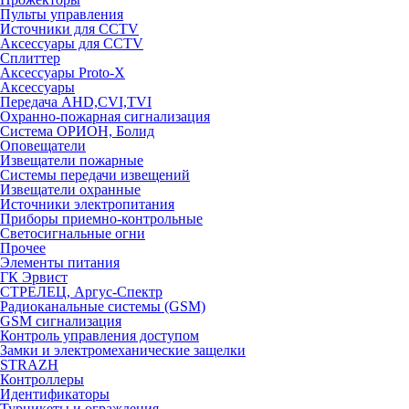
Пульты управления
Источники для CCTV
Аксессуары для CCTV
Сплиттер
Аксессуары Proto-X
Аксессуары
Передача AHD,CVI,TVI
Охранно-пожарная сигнализация
Система ОРИОН, Болид
Оповещатели
Извещатели пожарные
Системы передачи извещений
Извещатели охранные
Источники электропитания
Приборы приемно-контрольные
Светосигнальные огни
Прочее
Элементы питания
ГК Эрвист
СТРЕЛЕЦ, Аргус-Спектр
Радиоканальные системы (GSM)
GSM сигнализация
Контроль управления доступом
Замки и электромеханические защелки
STRAZH
Контроллеры
Идентификаторы
Турникеты и ограждения