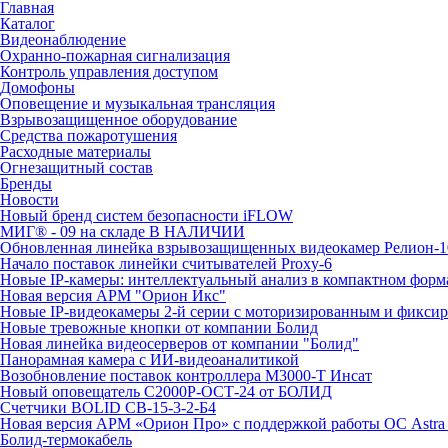
Главная
Каталог
Видеонаблюдение
Охранно-пожарная сигнализация
Контроль управления доступом
Домофоны
Оповещение и музыкальная трансляция
Взрывозащищенное оборудование
Средства пожаротушения
Расходные материалы
Огнезащитный состав
Бренды
Новости
Новый бренд систем безопасности iFLOW
МИГ® - 09 на складе В НАЛИЧИИ
Обновленная линейка взрывозащищенных видеокамер Релион-1
Начало поставок линейки считывателей Proxy-6
Новые IP-камеры: интеллектуальный анализ в компактном форм
Новая версия АРМ "Орион Икс"
Новые IP-видеокамеры 2-й серии с моторизированным и фикси
Новые тревожные кнопки от компании Болид
Новая линейка видеосерверов от компании "Болид"
Панорамная камера с ИИ-видеоаналитикой
Возобновление поставок контроллера М3000-Т Инсат
Новый оповещатель С2000Р-ОСТ-24 от БОЛИД
Счетчики BOLID СВ-15-3-2-Б4
Новая версия АРМ «Орион Про» с поддержкой работы ОС Astra
Болид-термокабель