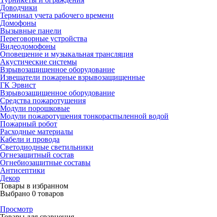
Доводчики
Терминал учета рабочего времени
Домофоны
Вызывные панели
Переговорные устройства
Видеодомофоны
Оповещение и музыкальная трансляция
Акустические системы
Взрывозащищенное оборудование
Извещатели пожарные взрывозащищенные
ГК Эрвист
Взрывозащищенное оборудование
Средства пожаротушения
Модули порошковые
Модули пожаротушения тонкораспыленной водой
Пожарный робот
Расходные материалы
Кабели и провода
Светодиодные светильники
Огнезащитный состав
Огнебиозащитные составы
Антисептики
Декор
Товары в избранном
Выбрано
0
товаров
Просмотр
Товары для сравнения