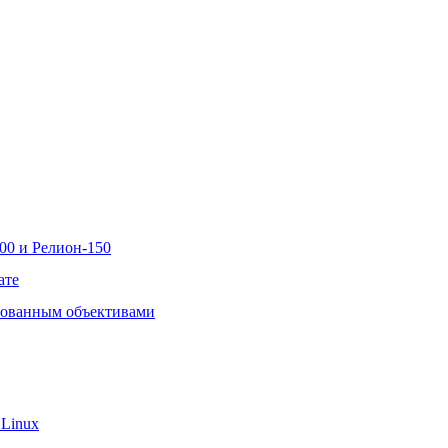
00 и Релион-150
ате
рованным объективами
 Linux