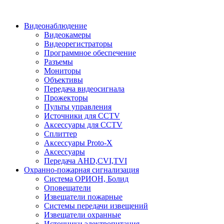
Видеонаблюдение
Видеокамеры
Видеорегистраторы
Программное обеспечение
Разъемы
Мониторы
Объективы
Передача видеосигнала
Прожекторы
Пульты управления
Источники для CCTV
Аксессуары для CCTV
Сплиттер
Аксессуары Proto-X
Аксессуары
Передача AHD,CVI,TVI
Охранно-пожарная сигнализация
Система ОРИОН, Болид
Оповещатели
Извещатели пожарные
Системы передачи извещений
Извещатели охранные
Источники электропитания