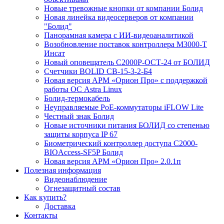
Новые тревожные кнопки от компании Болид
Новая линейка видеосерверов от компании
"Болид"
Панорамная камера с ИИ-видеоаналитикой
Возобновление поставок контроллера М3000-Т
Инсат
Новый оповещатель С2000Р-ОСТ-24 от БОЛИД
Счетчики BOLID СВ-15-3-2-Б4
Новая версия АРМ «Орион Про» с поддержкой
работы ОС Astra Linux
Болид-термокабель
Неуправляемые PoE-коммутаторы iFLOW Lite
Честный знак Болид
Новые источники питания БОЛИД со степенью
защиты корпуса IP 67
Биометрический контроллер доступа С2000-
BIOAccess-SF5P Болид
Новая версия АРМ «Орион Про» 2.0.1п
Полезная информация
Видеонаблюдение
Огнезащитный состав
Как купить?
Доставка
Контакты