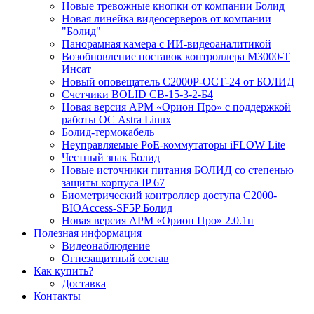
Новые тревожные кнопки от компании Болид
Новая линейка видеосерверов от компании
"Болид"
Панорамная камера с ИИ-видеоаналитикой
Возобновление поставок контроллера М3000-Т
Инсат
Новый оповещатель С2000Р-ОСТ-24 от БОЛИД
Счетчики BOLID СВ-15-3-2-Б4
Новая версия АРМ «Орион Про» с поддержкой
работы ОС Astra Linux
Болид-термокабель
Неуправляемые PoE-коммутаторы iFLOW Lite
Честный знак Болид
Новые источники питания БОЛИД со степенью
защиты корпуса IP 67
Биометрический контроллер доступа С2000-
BIOAccess-SF5P Болид
Новая версия АРМ «Орион Про» 2.0.1п
Полезная информация
Видеонаблюдение
Огнезащитный состав
Как купить?
Доставка
Контакты