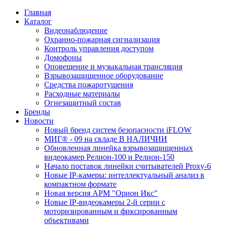
Главная
Каталог
Видеонаблюдение
Охранно-пожарная сигнализация
Контроль управления доступом
Домофоны
Оповещение и музыкальная трансляция
Взрывозащищенное оборудование
Средства пожаротушения
Расходные материалы
Огнезащитный состав
Бренды
Новости
Новый бренд систем безопасности iFLOW
МИГ® - 09 на складе В НАЛИЧИИ
Обновленная линейка взрывозащищенных
видеокамер Релион-100 и Релион-150
Начало поставок линейки считывателей Proxy-6
Новые IP-камеры: интеллектуальный анализ в
компактном формате
Новая версия АРМ "Орион Икс"
Новые IP-видеокамеры 2-й серии с
моторизированным и фиксированным
объективами