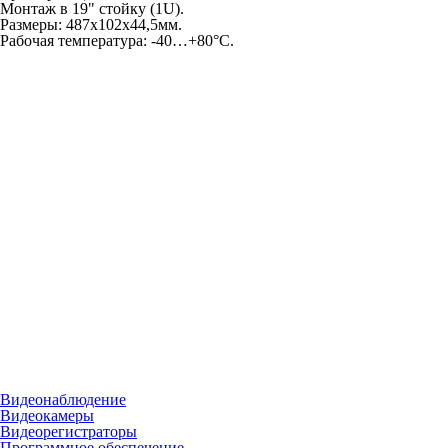
Монтаж в 19" стойку (1U).
Размеры: 487x102x44,5мм.
Рабочая температура: -40…+80°С.
Видеонаблюдение
Видеокамеры
Видеорегистраторы
Программное обеспечение