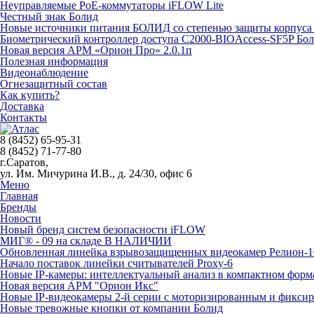
Неуправляемые PoE-коммутаторы iFLOW Lite
Честный знак Болид
Новые источники питания БОЛИД со степенью защиты корпуса 
Биометрический контроллер доступа С2000-BIOAccess-SF5P Бо
Новая версия АРМ «Орион Про» 2.0.1п
Полезная информация
Видеонаблюдение
Огнезащитный состав
Как купить?
Доставка
Контакты
8 (8452) 65-95-31
8 (8452) 71-77-80
г.Саратов,
ул. Им. Мичурина И.В., д. 24/30, офис 6
Меню
Главная
Бренды
Новости
Новый бренд систем безопасности iFLOW
МИГ® - 09 на складе В НАЛИЧИИ
Обновленная линейка взрывозащищенных видеокамер Релион-1
Начало поставок линейки считывателей Proxy-6
Новые IP-камеры: интеллектуальный анализ в компактном форм
Новая версия АРМ "Орион Икс"
Новые IP-видеокамеры 2-й серии с моторизированным и фикси
Новые тревожные кнопки от компании Болид