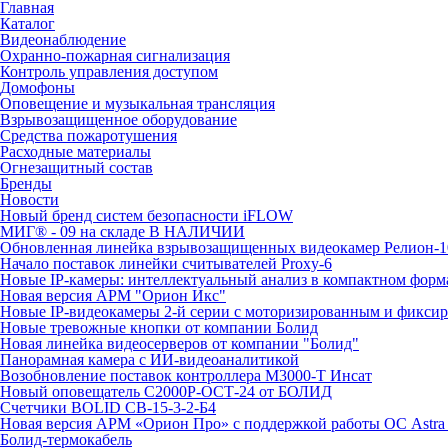
Главная
Каталог
Видеонаблюдение
Охранно-пожарная сигнализация
Контроль управления доступом
Домофоны
Оповещение и музыкальная трансляция
Взрывозащищенное оборудование
Средства пожаротушения
Расходные материалы
Огнезащитный состав
Бренды
Новости
Новый бренд систем безопасности iFLOW
МИГ® - 09 на складе В НАЛИЧИИ
Обновленная линейка взрывозащищенных видеокамер Релион-1
Начало поставок линейки считывателей Proxy-6
Новые IP-камеры: интеллектуальный анализ в компактном форм
Новая версия АРМ "Орион Икс"
Новые IP-видеокамеры 2-й серии с моторизированным и фикси
Новые тревожные кнопки от компании Болид
Новая линейка видеосерверов от компании "Болид"
Панорамная камера с ИИ-видеоаналитикой
Возобновление поставок контроллера М3000-Т Инсат
Новый оповещатель С2000Р-ОСТ-24 от БОЛИД
Счетчики BOLID СВ-15-3-2-Б4
Новая версия АРМ «Орион Про» с поддержкой работы ОС Astra
Болид-термокабель