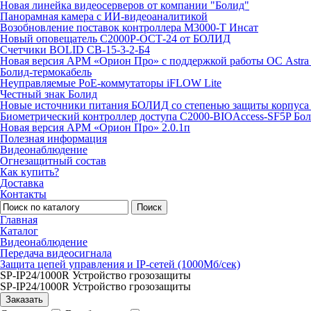
Новая линейка видеосерверов от компании "Болид"
Панорамная камера с ИИ-видеоаналитикой
Возобновление поставок контроллера М3000-Т Инсат
Новый оповещатель С2000Р-ОСТ-24 от БОЛИД
Счетчики BOLID СВ-15-3-2-Б4
Новая версия АРМ «Орион Про» с поддержкой работы ОС Astra
Болид-термокабель
Неуправляемые PoE-коммутаторы iFLOW Lite
Честный знак Болид
Новые источники питания БОЛИД со степенью защиты корпуса 
Биометрический контроллер доступа С2000-BIOAccess-SF5P Бо
Новая версия АРМ «Орион Про» 2.0.1п
Полезная информация
Видеонаблюдение
Огнезащитный состав
Как купить?
Доставка
Контакты
Поиск
Главная
Каталог
Видеонаблюдение
Передача видеосигнала
Защита цепей управления и IP-сетей (1000Мб/сек)
SP-IP24/1000R Устройство грозозащиты
SP-IP24/1000R Устройство грозозащиты
Заказать