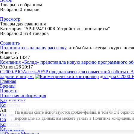
Товары в избранном
Выбрано
0
товаров
Просмотр
Товары для сравнения
Категория: "SP-IP24/1000R Устройство грозозащиты"
Выбрано
0
из 4 товаров
Сравнить
Подпишитесь на нашу рассылку
, чтобы быть всегда в курсе пос
Новости:
03.авг.26 13:47
Компания «Болид» представила новую версию программного о
30.июн.26 20:17
С2000-BIOAccess-SF5P предназначен для совместной работы с 
ладони и лицам.
Главная
Бренды
Новости
Полезная информация
Как купить?
Контакты
Адрес: 410004, Саратовская область, г Саратов, ул Им Мичурина И
На нашем сайте используются cookie–файлы, в том числе сервис
Соглашение об использовании сайта
персональных данных вы можете узнать в Политике конфиденц
Обратная связь
Контакты
Карта сайта