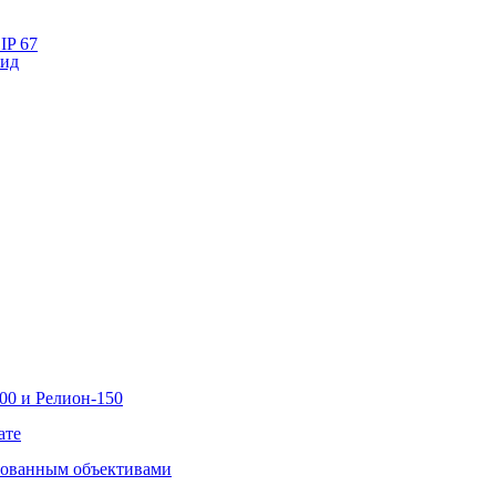
IP 67
лид
00 и Релион-150
ате
рованным объективами