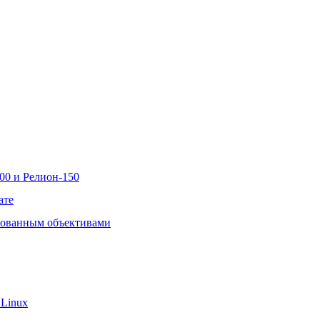
00 и Релион-150
ате
рованным объективами
 Linux