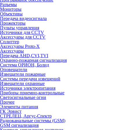
Разъемы
Мониторы
Объективы
Передача видеосигнала
Прожекторы
Пульты управления
Источники для CCTV
Аксессуары для CCTV
Сплиттер
Аксессуары Proto-X
Аксессуары
Передача AHD,CVI,TVI
Охранно-пожарная сигнализация
Система ОРИОН, Болид
Оповещатели
Извещатели пожарные
Системы передачи извещений
Извещатели охранные
Источники электропитания
Приборы приемно-контрольные
Светосигнальные огни
Прочее
Элементы питания
ГК Эрвист
СТРЕЛЕЦ, Аргус-Спектр
Радиоканальные системы (GSM)
GSM сигнализация
Контроль управления доступом