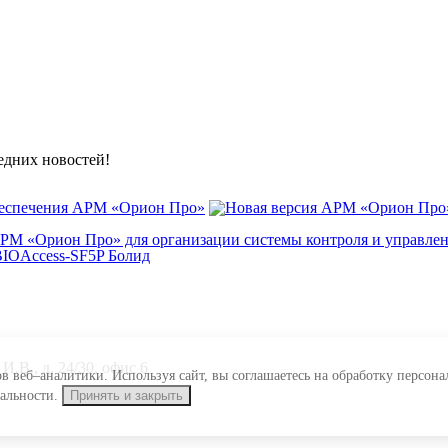
ледних новостей!
беспечения АРМ «Орион Про»
АРМ «Орион Про» для организации системы контроля и управле
.В., д. 24/30, офис 6
ов веб–аналитики. Используя сайт, вы соглашаетесь на обработку персо
иальности.
Принять и закрыть