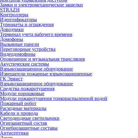
Замки и электромеханические защелки
STRAZH
Контроллеры
Идентификаторы
Турникеты и ограждения
Доводчики
Терминал учета рабочего времени
Домофоны
Вызывные панели
Переговорные устройства
Видеодомофоны
Оповещение и музыкальная трансляция
Акустические системы
Взрывозащищенное оборудование
Извещатели пожарные взрывозащищенные
ГК Эрвист
Взрывозащищенное оборудование
Средства пожаротушения
Модули порошковые
Модули пожаротушения тонкораспыленной водой
Пожарный робот
Расходные материалы
Кабели и провода
Светодиодные светильники
Огнезащитный состав
Огнебиозащитные составы
Антисептики
Декор