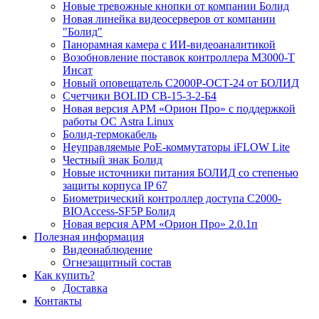
Новые тревожные кнопки от компании Болид
Новая линейка видеосерверов от компании
"Болид"
Панорамная камера с ИИ-видеоаналитикой
Возобновление поставок контроллера М3000-Т
Инсат
Новый оповещатель С2000Р-ОСТ-24 от БОЛИД
Счетчики BOLID СВ-15-3-2-Б4
Новая версия АРМ «Орион Про» с поддержкой
работы ОС Astra Linux
Болид-термокабель
Неуправляемые PoE-коммутаторы iFLOW Lite
Честный знак Болид
Новые источники питания БОЛИД со степенью
защиты корпуса IP 67
Биометрический контроллер доступа С2000-
BIOAccess-SF5P Болид
Новая версия АРМ «Орион Про» 2.0.1п
Полезная информация
Видеонаблюдение
Огнезащитный состав
Как купить?
Доставка
Контакты