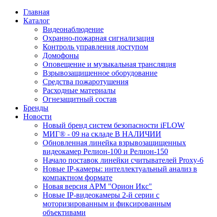
Главная
Каталог
Видеонаблюдение
Охранно-пожарная сигнализация
Контроль управления доступом
Домофоны
Оповещение и музыкальная трансляция
Взрывозащищенное оборудование
Средства пожаротушения
Расходные материалы
Огнезащитный состав
Бренды
Новости
Новый бренд систем безопасности iFLOW
МИГ® - 09 на складе В НАЛИЧИИ
Обновленная линейка взрывозащищенных
видеокамер Релион-100 и Релион-150
Начало поставок линейки считывателей Proxy-6
Новые IP-камеры: интеллектуальный анализ в
компактном формате
Новая версия АРМ "Орион Икс"
Новые IP-видеокамеры 2-й серии с
моторизированным и фиксированным
объективами