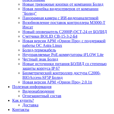
Новые тревожные кнопки от компании Болид
Новая линейка видеосерверов от компании
"Болид"
Панорамная камера с ИИ-видеоаналитикой
Возобновление поставок контроллера М3000-Т
Инсат
Новый оповещатель С2000Р-ОСТ-24 от БОЛИД
Счетчики BOLID СВ-15-3-2-Б4
Новая версия АРМ «Орион Про» с поддержкой
работы ОС Astra Linux
Болид-термокабель
Неуправляемые PoE-коммутаторы iFLOW Lite
Честный знак Болид
Новые источники питания БОЛИД со степенью
защиты корпуса IP 67
Биометрический контроллер доступа С2000-
BIOAccess-SF5P Болид
Новая версия АРМ «Орион Про» 2.0.1п
Полезная информация
Видеонаблюдение
Огнезащитный состав
Как купить?
Доставка
Контакты