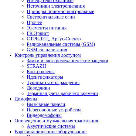
Извещатели охранные
Источники электропитания
Приборы приемно-контрольные
Светосигнальные огни
Прочее
Элементы питания
ГК Эрвист
СТРЕЛЕЦ, Аргус-Спектр
Радиоканальные системы (GSM)
GSM сигнализация
Контроль управления доступом
Замки и электромеханические защелки
STRAZH
Контроллеры
Идентификаторы
Турникеты и ограждения
Доводчики
Терминал учета рабочего времени
Домофоны
Вызывные панели
Переговорные устройства
Видеодомофоны
Оповещение и музыкальная трансляция
Акустические системы
Взрывозащищенное оборудование