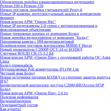
Обновленная линейка взрывозащищенных видеокамер
Релион-100 и Релион-150
Начало поставок линейки считывателей Proxy-6
Новые IP-камеры: интеллектуальный анализ в компактном
формате
Новая версия АРМ "Орион Икс"
Новые IP-видеокамеры 2-й серии с моторизированным и
фиксированным объективами
Новые тревожные кнопки от компании Болид
Новая линейка видеосерверов от компании "Болид"
Панорамная камера с ИИ-видеоаналитикой
Возобновление поставок контроллера М3000-Т Инсат
Новый оповещатель С2000Р-ОСТ-24 от БОЛИД
Счетчики BOLID СВ-15-3-2-Б4
Новая версия АРМ «Орион Про» с поддержкой работы ОС Astra
Linux
Болид-термокабель
Неуправляемые PoE-коммутаторы iFLOW Lite
Честный знак Болид
Новые источники питания БОЛИД со степенью защиты корпуса
IP 67
Биометрический контроллер доступа С2000-BIOAccess-SF5P
Болид
Новая версия АРМ «Орион Про» 2.0.1п
Полезная информация
Видеонаблюдение
Огнезащитный состав
Как купить?