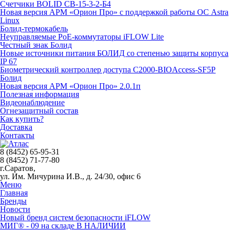
Счетчики BOLID СВ-15-3-2-Б4
Новая версия АРМ «Орион Про» с поддержкой работы ОС Astra
Linux
Болид-термокабель
Неуправляемые PoE-коммутаторы iFLOW Lite
Честный знак Болид
Новые источники питания БОЛИД со степенью защиты корпуса
IP 67
Биометрический контроллер доступа С2000-BIOAccess-SF5P
Болид
Новая версия АРМ «Орион Про» 2.0.1п
Полезная информация
Видеонаблюдение
Огнезащитный состав
Как купить?
Доставка
Контакты
8 (8452) 65-95-31
8 (8452) 71-77-80
г.Саратов,
ул. Им. Мичурина И.В., д. 24/30, офис 6
Меню
Главная
Бренды
Новости
Новый бренд систем безопасности iFLOW
МИГ® - 09 на складе В НАЛИЧИИ