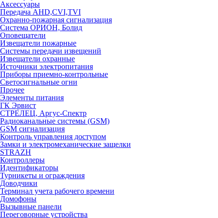
Аксессуары
Передача AHD,CVI,TVI
Охранно-пожарная сигнализация
Система ОРИОН, Болид
Оповещатели
Извещатели пожарные
Системы передачи извещений
Извещатели охранные
Источники электропитания
Приборы приемно-контрольные
Светосигнальные огни
Прочее
Элементы питания
ГК Эрвист
СТРЕЛЕЦ, Аргус-Спектр
Радиоканальные системы (GSM)
GSM сигнализация
Контроль управления доступом
Замки и электромеханические защелки
STRAZH
Контроллеры
Идентификаторы
Турникеты и ограждения
Доводчики
Терминал учета рабочего времени
Домофоны
Вызывные панели
Переговорные устройства