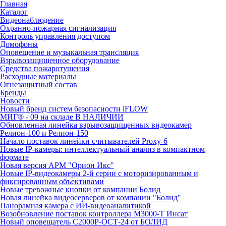
Главная
Каталог
Видеонаблюдение
Охранно-пожарная сигнализация
Контроль управления доступом
Домофоны
Оповещение и музыкальная трансляция
Взрывозащищенное оборудование
Средства пожаротушения
Расходные материалы
Огнезащитный состав
Бренды
Новости
Новый бренд систем безопасности iFLOW
МИГ® - 09 на складе В НАЛИЧИИ
Обновленная линейка взрывозащищенных видеокамер
Релион-100 и Релион-150
Начало поставок линейки считывателей Proxy-6
Новые IP-камеры: интеллектуальный анализ в компактном
формате
Новая версия АРМ "Орион Икс"
Новые IP-видеокамеры 2-й серии с моторизированным и
фиксированным объективами
Новые тревожные кнопки от компании Болид
Новая линейка видеосерверов от компании "Болид"
Панорамная камера с ИИ-видеоаналитикой
Возобновление поставок контроллера М3000-Т Инсат
Новый оповещатель С2000Р-ОСТ-24 от БОЛИД