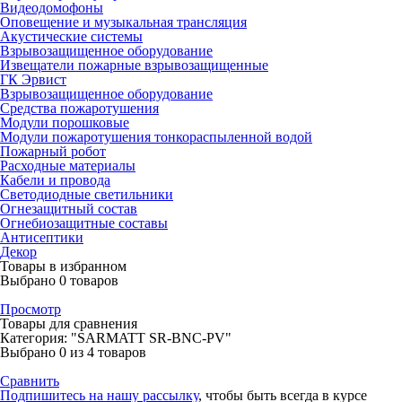
Видеодомофоны
Оповещение и музыкальная трансляция
Акустические системы
Взрывозащищенное оборудование
Извещатели пожарные взрывозащищенные
ГК Эрвист
Взрывозащищенное оборудование
Средства пожаротушения
Модули порошковые
Модули пожаротушения тонкораспыленной водой
Пожарный робот
Расходные материалы
Кабели и провода
Светодиодные светильники
Огнезащитный состав
Огнебиозащитные составы
Антисептики
Декор
Товары в избранном
Выбрано
0
товаров
Просмотр
Товары для сравнения
Категория: "SARMATT SR-BNC-PV"
Выбрано
0
из 4 товаров
Сравнить
Подпишитесь на нашу рассылку
, чтобы быть всегда в курсе