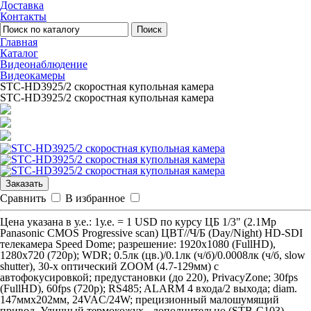
Доставка
Контакты
Поиск
Главная
Каталог
Видеонаблюдение
Видеокамеры
STC-HD3925/2 скоростная купольная камера
STC-HD3925/2 скоростная купольная камера
Заказать
Сравнить
В избранное
Цена указана в у.е.: 1у.е. = 1 USD по курсу ЦБ 1/3" (2.1Mp
Panasonic CMOS Progressive scan) ЦВТ//Ч/Б (Day/Night) HD-SDI
телекамера Speed Dome; разрешение: 1920x1080 (FullHD),
1280x720 (720p); WDR; 0.5лк (цв.)/0.1лк (ч/б)/0.0008лк (ч/б, slow
shutter), 30-х оптический ZOOM (4.7-129мм) с
автофокусировкой; предустановки (до 220), PrivacyZone; 30fps
(FullHD), 60fps (720p); RS485; ALARM 4 входа/2 выхода; diam.
147ммx202мм, 24VAC/24W; прецизионный малошумящий
привод, Уличный термокожух - дополнительно (STB-C103)