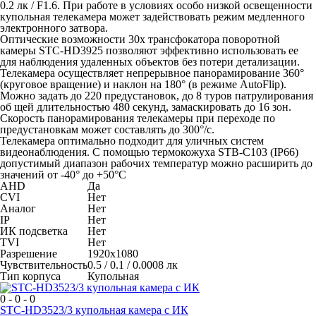
0.2 лк / F1.6. При работе в условиях особо низкой освещенности
купольная телекамера может задействовать режим медленного
электронного затвора.
Оптические возможности 30х трансфокатора поворотной
камеры STC-HD3925 позволяют эффективно использовать ее
для наблюдения удаленных объектов без потери детализации.
Телекамера осуществляет непрерывное панорамирование 360°
(круговое вращение) и наклон на 180° (в режиме AutoFlip).
Можно задать до 220 предустановок, до 8 туров патрулирования
об щей длительностью 480 секунд, замаскировать до 16 зон.
Скорость панорамирования телекамеры при переходе по
предустановкам может составлять до 300°/с.
Телекамера оптимально подходит для уличных систем
видеонаблюдения. С помощью термокожуха STB-C103 (IP66)
допустимый диапазон рабочих температур можно расширить до
значений от -40° до +50°С
AHD
Да
CVI
Нет
Аналог
Нет
IP
Нет
ИК подсветка
Нет
TVI
Нет
Разрешение
1920x1080
Чувствительность
0.5 / 0.1 / 0.0008 лк
Тип корпуса
Купольная
0 - 0 - 0
STC-HD3523/3 купольная камера с ИК