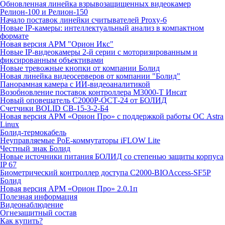
Обновленная линейка взрывозащищенных видеокамер
Релион-100 и Релион-150
Начало поставок линейки считывателей Proxy-6
Новые IP-камеры: интеллектуальный анализ в компактном
формате
Новая версия АРМ "Орион Икс"
Новые IP-видеокамеры 2-й серии с моторизированным и
фиксированным объективами
Новые тревожные кнопки от компании Болид
Новая линейка видеосерверов от компании "Болид"
Панорамная камера с ИИ-видеоаналитикой
Возобновление поставок контроллера М3000-Т Инсат
Новый оповещатель С2000Р-ОСТ-24 от БОЛИД
Счетчики BOLID СВ-15-3-2-Б4
Новая версия АРМ «Орион Про» с поддержкой работы ОС Astra
Linux
Болид-термокабель
Неуправляемые PoE-коммутаторы iFLOW Lite
Честный знак Болид
Новые источники питания БОЛИД со степенью защиты корпуса
IP 67
Биометрический контроллер доступа С2000-BIOAccess-SF5P
Болид
Новая версия АРМ «Орион Про» 2.0.1п
Полезная информация
Видеонаблюдение
Огнезащитный состав
Как купить?