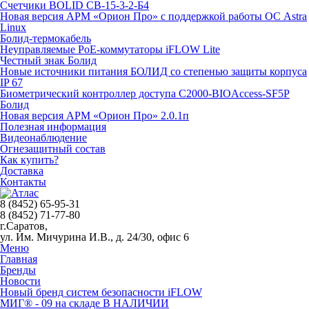
Счетчики BOLID СВ-15-3-2-Б4
Новая версия АРМ «Орион Про» с поддержкой работы ОС Astra
Linux
Болид-термокабель
Неуправляемые PoE-коммутаторы iFLOW Lite
Честный знак Болид
Новые источники питания БОЛИД со степенью защиты корпуса
IP 67
Биометрический контроллер доступа С2000-BIOAccess-SF5P
Болид
Новая версия АРМ «Орион Про» 2.0.1п
Полезная информация
Видеонаблюдение
Огнезащитный состав
Как купить?
Доставка
Контакты
8 (8452) 65-95-31
8 (8452) 71-77-80
г.Саратов,
ул. Им. Мичурина И.В., д. 24/30, офис 6
Меню
Главная
Бренды
Новости
Новый бренд систем безопасности iFLOW
МИГ® - 09 на складе В НАЛИЧИИ