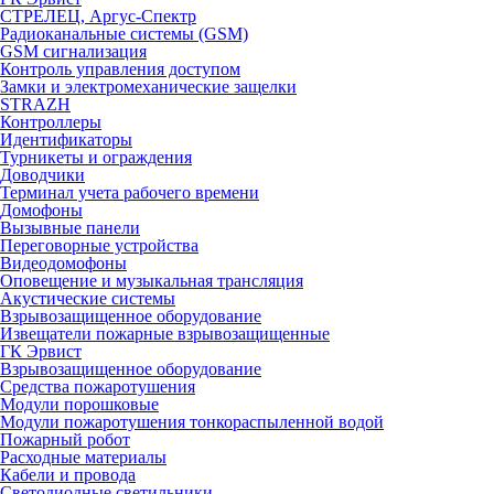
СТРЕЛЕЦ, Аргус-Спектр
Радиоканальные системы (GSM)
GSM сигнализация
Контроль управления доступом
Замки и электромеханические защелки
STRAZH
Контроллеры
Идентификаторы
Турникеты и ограждения
Доводчики
Терминал учета рабочего времени
Домофоны
Вызывные панели
Переговорные устройства
Видеодомофоны
Оповещение и музыкальная трансляция
Акустические системы
Взрывозащищенное оборудование
Извещатели пожарные взрывозащищенные
ГК Эрвист
Взрывозащищенное оборудование
Средства пожаротушения
Модули порошковые
Модули пожаротушения тонкораспыленной водой
Пожарный робот
Расходные материалы
Кабели и провода
Светодиодные светильники