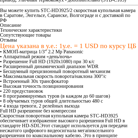
Вы можете купить
STC-HD3925/2 скоростная купольная камера
в Саратове, Энгельсе, Саранске, Волгограде и с доставкой по
РФ
Описание
Технические характеристики
Сопутствующие товары
Отзывы
Цена указана в у.е.: 1у.е. = 1 USD по курсу ЦБ
• КМОП-матрица 1/3” 2.2 Мр Panasonic
• Аппаратный режим «день/ночь»
• Разрешение Full HD (1920x1080) при 30 к/с
• Расширенный динамический диапазон WDR
• Бесшумный прецизионный поворотный механизм
• Максимальная скорость поворота/наклона 300°/с
• Встроенный 30х трансфокатор
• Высокая точность позиционирования
• 220 предустановок
• 8 программируемых туров (в каждом до 60 шагов)
• 8 обучаемых туров общей длительностью 480 с
• 4 входа тревоги, 2 релейных выхода
Full HD разрешение без компрессии
Скоростная поворотная купольная камера STC-HD3925
обеспечивает изображение высокого разрешения Full HD в
стандарте HD-SDI.Этот стандарт используется для передачи
несжатого цифрового видеосигнала мегапиксельного
разрешения по коаксиальному кабелю. Это в принципе