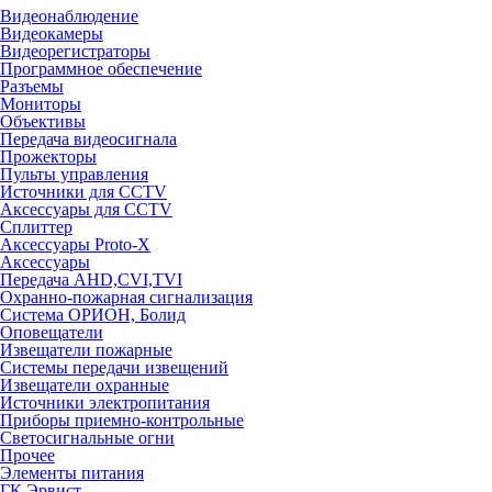
Видеонаблюдение
Видеокамеры
Видеорегистраторы
Программное обеспечение
Разъемы
Мониторы
Объективы
Передача видеосигнала
Прожекторы
Пульты управления
Источники для CCTV
Аксессуары для CCTV
Сплиттер
Аксессуары Proto-X
Аксессуары
Передача AHD,CVI,TVI
Охранно-пожарная сигнализация
Система ОРИОН, Болид
Оповещатели
Извещатели пожарные
Системы передачи извещений
Извещатели охранные
Источники электропитания
Приборы приемно-контрольные
Светосигнальные огни
Прочее
Элементы питания
ГК Эрвист