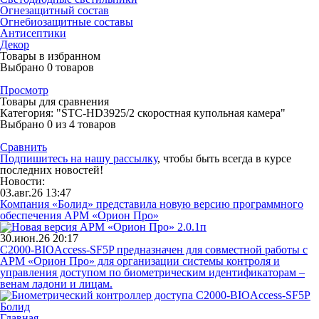
Огнезащитный состав
Огнебиозащитные составы
Антисептики
Декор
Товары в избранном
Выбрано
0
товаров
Просмотр
Товары для сравнения
Категория: "STC-HD3925/2 скоростная купольная камера"
Выбрано
0
из 4 товаров
Сравнить
Подпишитесь на нашу рассылку
, чтобы быть всегда в курсе
последних новостей!
Новости:
03.авг.26 13:47
Компания «Болид» представила новую версию программного
обеспечения АРМ «Орион Про»
30.июн.26 20:17
С2000-BIOAccess-SF5P предназначен для совместной работы с
АРМ «Орион Про» для организации системы контроля и
управления доступом по биометрическим идентификаторам –
венам ладони и лицам.
Главная