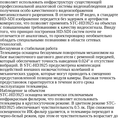
позволяет использовать инфраструктуру существующей
профессиональной аналоговой системы видеонаблюдения для
получения особо качественного видеоизображения
мегапиксельного разрешения. В отличие от IP видео, в стандарте
HD-SDI изображение передается без задержек и артефактов
компрессии, что позволяет применять STC-HD3925 на объектах
с повышенными требованиями к качеству видеосигнала. Ввиду
того, что принцип построения HD-SDI систем почти не
отличается от аналоговых, то проектировщику необязательно
обладать специальными познаниями в области сетевых
технологий.
Бесшумная и стабильная работа
Телекамера оснащена бесшумным поворотным механизмом на
базе высокоточного шагового двигателя с ременной передачей,
который обеспечивает точность наведения 0.024° и отсутствие
вибраций. В STC-HD3925 предусмотрена компенсация
воздействий внешних низкочастотных колебаний и
механических ударов, которые могут приводить к смещению
предустановленной позиции модуля камеры. Высокая точность
предустановок гарантируется в течение всего срока
эксплуатации телекамеры.
Наблюдение за объектом
STC-HD3925 оснащена механически отключаемым
инфракрасным фильтром, что позволяет использовать
телекамеры в круглосуточном режиме. В цветном режиме STC-
HD3925 обеспечивает чувствительность 0.5 лк. При снижении
освещенности ИК-фильтр удаляется, и телекамера переходит в
черно-белый режим, при этом ее чувствительность возрастает до