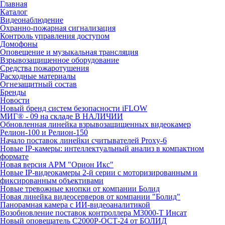
Главная
Каталог
Видеонаблюдение
Охранно-пожарная сигнализация
Контроль управления доступом
Домофоны
Оповещение и музыкальная трансляция
Взрывозащищенное оборудование
Средства пожаротушения
Расходные материалы
Огнезащитный состав
Бренды
Новости
Новый бренд систем безопасности iFLOW
МИГ® - 09 на складе В НАЛИЧИИ
Обновленная линейка взрывозащищенных видеокамер
Релион-100 и Релион-150
Начало поставок линейки считывателей Proxy-6
Новые IP-камеры: интеллектуальный анализ в компактном
формате
Новая версия АРМ "Орион Икс"
Новые IP-видеокамеры 2-й серии с моторизированным и
фиксированным объективами
Новые тревожные кнопки от компании Болид
Новая линейка видеосерверов от компании "Болид"
Панорамная камера с ИИ-видеоаналитикой
Возобновление поставок контроллера М3000-Т Инсат
Новый оповещатель С2000Р-ОСТ-24 от БОЛИД