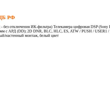
 ЦБ РФ
 без отключения ИК-фильтра) Телекамера цифровая DSP (Sony EFF
.5мм с АРД (DD); 2D DNR, BLC, HLC, ES, ATW / PUSH / USER1
ный/настенный монтаж, белый цвет