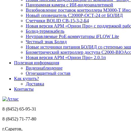
Панорамная камера с ИИ-видеоаналитикой
Возобновление поставок контроллера М3000-Т Инс
Новый оповещатель С2000Р-ОСТ-24 от БОЛИД
Счетчики BOLID СВ-15-3-2-Б4
Новая версия АРМ «Орион Про» с поддержкой рабо
Болид-термокабель
Неуправляемые PoE-коммутаторы iFLOW Lite
Честный знак Болид
Новые источники питания БОЛИД со степенью защи
Биометрический контроллер доступа С2000-BIOAcc
Новая версия АРМ «Орион Про» 2.0.1п
Полезная информация
Видеонаблюдение
Огнезащитный состав
Как купить?
Доставка
Контакты
8 (8452) 65-95-31
8 (8452) 71-77-80
г.Саратов,