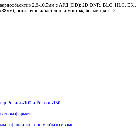
ый вариообъектив 2.8-10.5мм с АРД (DD); 2D DNR, BLC, HLC, 
x88мм), потолочный/настенный монтаж, белый цвет ">
ер Релион-100 и Релион-150
актном формате
нным и фиксированным объективами