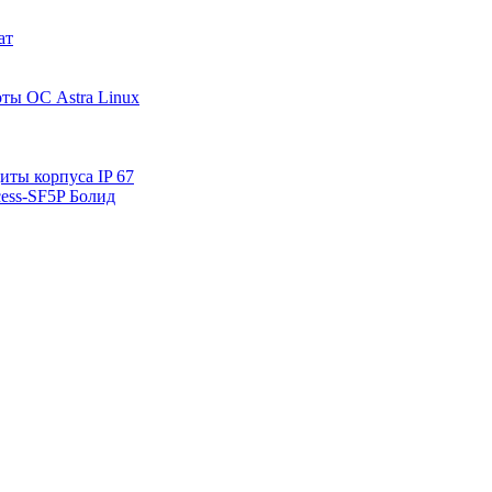
ат
ты ОС Astra Linux
ты корпуса IP 67
ess-SF5P Болид