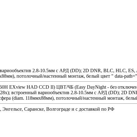
ый вариообъектив 2.8-10.5мм с АРД (DD); 2D DNR, BLC, HLC, 
8мм), потолочный/настенный монтаж, белый цвет " data-path="/
Y 960H EXview HAD CCD II) ЦВТ/ЧБ (Easy DayNight - без отключ
128x); встроенный вариообъектив 2.8-10.5мм с АРД (DD); 2D D
ера (diam. 118ммx88мм), потолочный/настенный монтаж, белы
, Энгельсе, Саранске, Волгограде и с доставкой по РФ