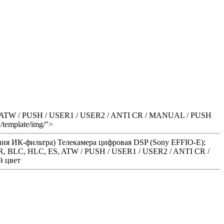
ES, ATW / PUSH / USER1 / USER2 / ANTI CR / MANUAL / PUSH
template/img/">
ения ИК-фильтра) Телекамера цифровая DSP (Sony EFFIO-E);
NR, BLC, HLC, ES, ATW / PUSH / USER1 / USER2 / ANTI CR /
й цвет