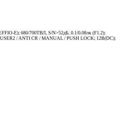
IO-E); 680/700ТВЛ, S/N>52дБ, 0.1/0.08лк (F1.2);
 / USER2 / ANTI CR / MANUAL / PUSH LOCK; 12В(DC);