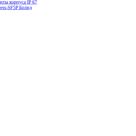
ты корпуса IP 67
ess-SF5P Болид