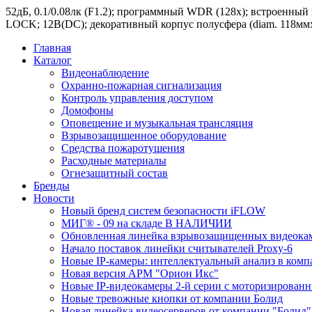
52дБ, 0.1/0.08лк (F1.2); программный WDR (128x); встроенн
LOCK; 12В(DC); декоративный корпус полусфера (diam. 118мм
Главная
Каталог
Видеонаблюдение
Охранно-пожарная сигнализация
Контроль управления доступом
Домофоны
Оповещение и музыкальная трансляция
Взрывозащищенное оборудование
Средства пожаротушения
Расходные материалы
Огнезащитный состав
Бренды
Новости
Новый бренд систем безопасности iFLOW
МИГ® - 09 на складе В НАЛИЧИИ
Обновленная линейка взрывозащищенных видеокам
Начало поставок линейки считывателей Proxy-6
Новые IP-камеры: интеллектуальный анализ в комп
Новая версия АРМ "Орион Икс"
Новые IP-видеокамеры 2-й серии с моторизирова
Новые тревожные кнопки от компании Болид
Новая линейка видеосерверов от компании "Болид"