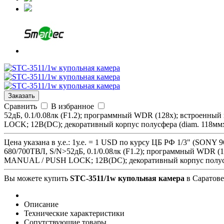
Заказать
Сравнить
В избранное
52дБ, 0.1/0.08лк (F1.2); программный WDR (128x); встроенн
LOCK; 12В(DC); декоративный корпус полусфера (diam. 118ммx8
Цена указана в у.е.: 1у.е. = 1 USD по курсу ЦБ РФ 1/3" (SON
680/700ТВЛ, S/N>52дБ, 0.1/0.08лк (F1.2); программный WDR (
MANUAL / PUSH LOCK; 12В(DC); декоративный корпус полусф
Вы можете купить
STC-3511/1w купольная камера
в Саратове
Описание
Технические характеристики
Сопутствующие товары