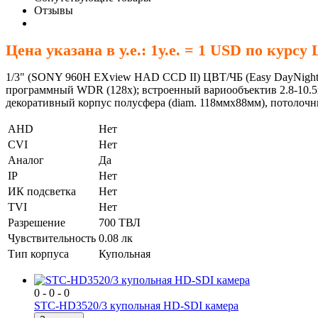
Отзывы
Цена указана в у.е.: 1у.е. = 1 USD по курсу
1/3" (SONY 960H EXview HAD CCD II) ЦВТ/ЧБ (Easy DayNight -
программный WDR (128x); встроенный вариообъектив 2.8-10
декоративный корпус полусфера (diam. 118ммx88мм), потолоч
AHD
Нет
CVI
Нет
Аналог
Да
IP
Нет
ИК подсветка
Нет
TVI
Нет
Разрешение
700 ТВЛ
Чувствительность
0.08 лк
Тип корпуса
Купольная
0 - 0 - 0
STC-HD3520/3 купольная HD-SDI камера