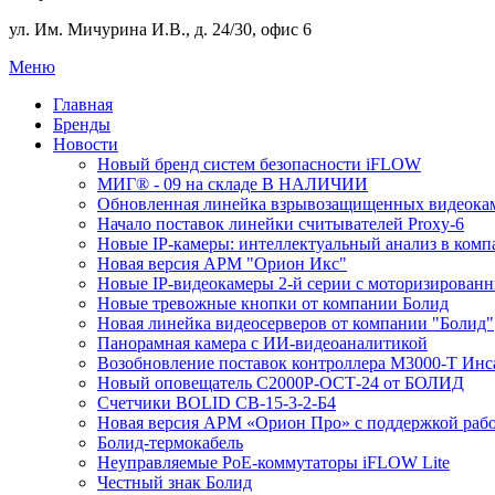
ул. Им. Мичурина И.В., д. 24/30, офис 6
Меню
Главная
Бренды
Новости
Новый бренд систем безопасности iFLOW
МИГ® - 09 на складе В НАЛИЧИИ
Обновленная линейка взрывозащищенных видеокам
Начало поставок линейки считывателей Proxy-6
Новые IP-камеры: интеллектуальный анализ в комп
Новая версия АРМ "Орион Икс"
Новые IP-видеокамеры 2-й серии с моторизирова
Новые тревожные кнопки от компании Болид
Новая линейка видеосерверов от компании "Болид"
Панорамная камера с ИИ-видеоаналитикой
Возобновление поставок контроллера М3000-Т Инс
Новый оповещатель С2000Р-ОСТ-24 от БОЛИД
Счетчики BOLID СВ-15-3-2-Б4
Новая версия АРМ «Орион Про» с поддержкой рабо
Болид-термокабель
Неуправляемые PoE-коммутаторы iFLOW Lite
Честный знак Болид