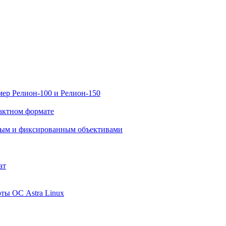
ер Релион-100 и Релион-150
актном формате
нным и фиксированным объективами
ат
ты ОС Astra Linux