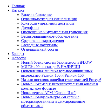
Главная
Каталог
Видеонаблюдение
Охранно-пожарная сигнализация
Контроль управления доступом
Домофоны
Оповещение и музыкальная трансляция
Взрывозащищенное оборудование
Средства пожаротушения
Расходные материалы
Огнезащитный состав
Бренды
Новости
Новый бренд систем безопасности iFLOW
МИГ® - 09 на складе В НАЛИЧИИ
Обновленная линейка взрывозащищенных
видеокамер Релион-100 и Релион-150
Начало поставок линейки считывателей Proxy-6
Новые IP-камеры: интеллектуальный анализ в
компактном формате
Новая версия АРМ "Орион Икс"
Новые IP-видеокамеры 2-й серии с
моторизированным и фиксированным
объективами