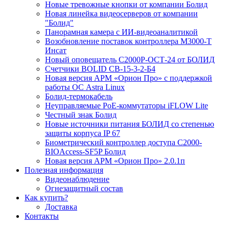
Новые тревожные кнопки от компании Болид
Новая линейка видеосерверов от компании
"Болид"
Панорамная камера с ИИ-видеоаналитикой
Возобновление поставок контроллера М3000-Т
Инсат
Новый оповещатель С2000Р-ОСТ-24 от БОЛИД
Счетчики BOLID СВ-15-3-2-Б4
Новая версия АРМ «Орион Про» с поддержкой
работы ОС Astra Linux
Болид-термокабель
Неуправляемые PoE-коммутаторы iFLOW Lite
Честный знак Болид
Новые источники питания БОЛИД со степенью
защиты корпуса IP 67
Биометрический контроллер доступа С2000-
BIOAccess-SF5P Болид
Новая версия АРМ «Орион Про» 2.0.1п
Полезная информация
Видеонаблюдение
Огнезащитный состав
Как купить?
Доставка
Контакты