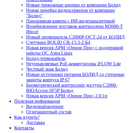
Новые тревожные кнопки от компании Болид
Новая линейка видеосерверов от компании
"Болид"
Панорамная камера с ИИ-видеоаналитикой
Возобновление поставок контроллера М3000-Т
Инсат
Новый оповещатель С2000Р-ОСТ-24 от БОЛИД
Счетчики BOLID СВ-15-3-2-Б4
Новая версия АРМ «Орион Про» с поддержкой
работы ОС Astra Linux
Болид-термокабель
Неуправляемые PoE-коммутаторы iFLOW Lite
Честный знак Болид
Новые источники питания БОЛИД со степенью
защиты корпуса IP 67
Биометрический контроллер доступа С2000-
BIOAccess-SF5P Болид
Новая версия АРМ «Орион Про» 2.0.1п
Полезная информация
Видеонаблюдение
Огнезащитный состав
Как купить?
Доставка
Контакты