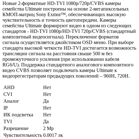
Новые 2-форматные HD-TVI 1080p/720p/CVBS камеры
семейства Ultimate построены на основе 2-мегапиксельных
КМОП-матриц Sony Exmor™, обеспечивающих высокую
чувствительность и точность цветопередачи. Камеры
семейства Ultimate формируют видео в одном из следующих
стандартов - HD-TVI 1080p/HD-TVI 720p/CVBS (стандартный
композитный видеосигнала). Переключение форматов
сигнала осуществляется джойстиком OSD меню. При выборе
стандарта высокой четкости HD-TVI достигается возможность
трансляции сигнала на расстояния свыше 500 м без
промежуточного усиления (при использовании кабеля
RG6/U). Поддержка стандартного аналогового композитного
видео CVBS позволяет подключать камеры Ultimate к
видеорегистраторам предыдущих поколений – 960H, 720H.
AHD
Нет
CVI
Нет
Аналог
Да
IP
Нет
ИК подсветка
Нет
TVI
Да
Разрешение
2 Mp
Чувствительность
0.0017 лк