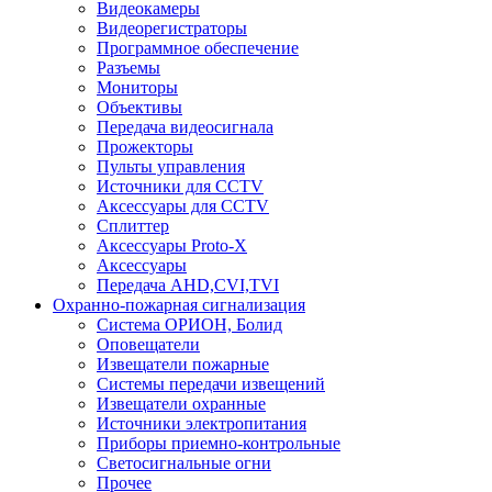
Видеокамеры
Видеорегистраторы
Программное обеспечение
Разъемы
Мониторы
Объективы
Передача видеосигнала
Прожекторы
Пульты управления
Источники для CCTV
Аксессуары для CCTV
Сплиттер
Аксессуары Proto-X
Аксессуары
Передача AHD,CVI,TVI
Охранно-пожарная сигнализация
Система ОРИОН, Болид
Оповещатели
Извещатели пожарные
Системы передачи извещений
Извещатели охранные
Источники электропитания
Приборы приемно-контрольные
Светосигнальные огни
Прочее