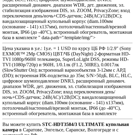
расширенный динамич. диапазон WDR, дет. движения, эл.
стабилизация изображения DIS, эл. ZOOM, PrivacyZone; вход
переключения день/ночь+CDS-датчик; 24В(АС)/12В(DC);
вандалозащищенный купольный корпус (diam.100мм
(основание - 141) x137мм), потолочный/настенный/врезной
монтаж, IP66 (до -40°С), встроенный обогреватель, монтажная
база в комплекте " data-path="/template/img/">
Цена указана в у.е.: 1у.е. = 1 USD по курсу ЦБ РФ 1/2.9" (Sony
EXMOR™ 2Mp CMOS) ЦВТ/ЧБ (DayNight) 2-форматная HD-
TVI 1080p/960H телекамера, SuperLoLight DSS, режимы HD-
TVI (1080p/720p) и 960H, 1/0.1лк (F1.2, 50IRE), 0.0017лк
(SlowShutter On); встроенный вариообъектив 3-12мм с АРД
(DD); встроенная ИК-подсветка до 35м; S/N>50дБ, BLC, HLC,
цифровое шумоподавление DNR3, расширенный динамич.
диапазон WDR, дет. движения, эл. стабилизация изображения
DIS, эл. ZOOM, PrivacyZone; вход переключения день/
ночь+CDS-датчик; 24В(АС)/12В(DC); вандалозащищенный
купольный корпус (diam.100мм (основание - 141) x137мм),
потолочный/настенный/врезной монтаж, IP66 (до -40°С),
встроенный обогреватель, монтажная база в комплекте
Вы можете купить
STC-HDT3584/3 ULTIMATE купольная
камера
в Саратове, Энгельсе, Саранске, Волгограде и с