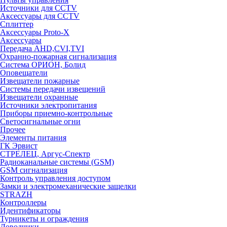
Источники для CCTV
Аксессуары для CCTV
Сплиттер
Аксессуары Proto-X
Аксессуары
Передача AHD,CVI,TVI
Охранно-пожарная сигнализация
Система ОРИОН, Болид
Оповещатели
Извещатели пожарные
Системы передачи извещений
Извещатели охранные
Источники электропитания
Приборы приемно-контрольные
Светосигнальные огни
Прочее
Элементы питания
ГК Эрвист
СТРЕЛЕЦ, Аргус-Спектр
Радиоканальные системы (GSM)
GSM сигнализация
Контроль управления доступом
Замки и электромеханические защелки
STRAZH
Контроллеры
Идентификаторы
Турникеты и ограждения
Доводчики