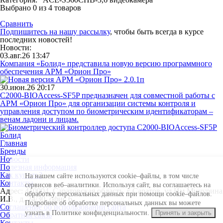
Выбрано
0
из 4 товаров
Сравнить
Подпишитесь на нашу рассылку
, чтобы быть всегда в курсе
последних новостей!
Новости:
03.авг.26 13:47
Компания «Болид» представила новую версию программного
обеспечения АРМ «Орион Про»
30.июн.26 20:17
С2000-BIOAccess-SF5P предназначен для совместной работы с
АРМ «Орион Про» для организации системы контроля и
управления доступом по биометрическим идентификаторам –
венам ладони и лицам.
Главная
Бренды
Новости
Полезная информация
Как купить?
На нашем сайте используются cookie–файлы, в том числе
Контакты
сервисов веб–аналитики. Используя сайт, вы соглашаетесь на
Адрес: 410004, Саратовская область, г Саратов, ул Им Мичурина
обработку персональных данных при помощи cookie–файлов.
И.В., д. 24/30, офис 6
Подробнее об обработке персональных данных вы можете
Соглашение об использовании сайта
узнать в Политике конфиденциальности.
Принять и закрыть
Обратная связь
Контакты