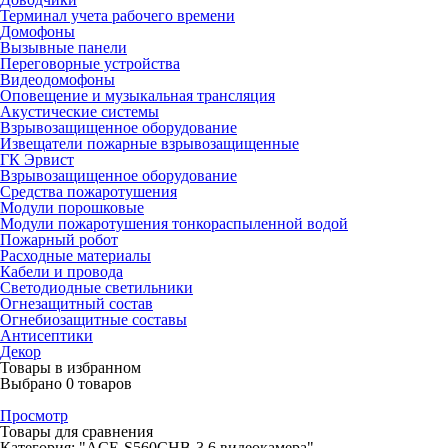
Терминал учета рабочего времени
Домофоны
Вызывные панели
Переговорные устройства
Видеодомофоны
Оповещение и музыкальная трансляция
Акустические системы
Взрывозащищенное оборудование
Извещатели пожарные взрывозащищенные
ГК Эрвист
Взрывозащищенное оборудование
Средства пожаротушения
Модули порошковые
Модули пожаротушения тонкораспыленной водой
Пожарный робот
Расходные материалы
Кабели и провода
Светодиодные светильники
Огнезащитный состав
Огнебиозащитные составы
Антисептики
Декор
Товары в избранном
Выбрано
0
товаров
Просмотр
Товары для сравнения
Категория: "ACE-S560CHB-3,6 видеокамера"