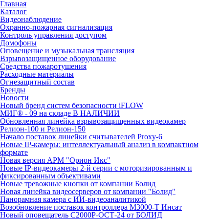
Главная
Каталог
Видеонаблюдение
Охранно-пожарная сигнализация
Контроль управления доступом
Домофоны
Оповещение и музыкальная трансляция
Взрывозащищенное оборудование
Средства пожаротушения
Расходные материалы
Огнезащитный состав
Бренды
Новости
Новый бренд систем безопасности iFLOW
МИГ® - 09 на складе В НАЛИЧИИ
Обновленная линейка взрывозащищенных видеокамер
Релион-100 и Релион-150
Начало поставок линейки считывателей Proxy-6
Новые IP-камеры: интеллектуальный анализ в компактном
формате
Новая версия АРМ "Орион Икс"
Новые IP-видеокамеры 2-й серии с моторизированным и
фиксированным объективами
Новые тревожные кнопки от компании Болид
Новая линейка видеосерверов от компании "Болид"
Панорамная камера с ИИ-видеоаналитикой
Возобновление поставок контроллера М3000-Т Инсат
Новый оповещатель С2000Р-ОСТ-24 от БОЛИД