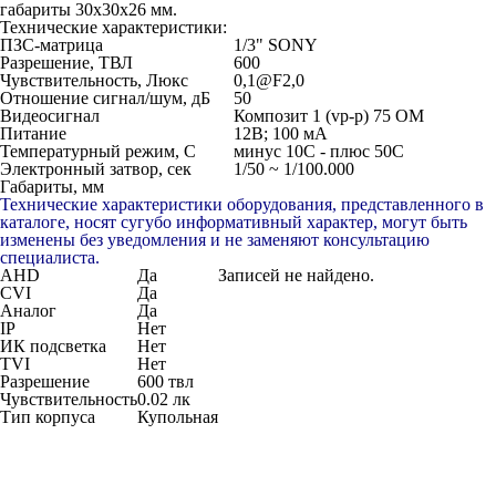
габариты 30x30x26 мм.
Технические характеристики:
ПЗС-матрица
1/3" SONY
Разрешение, ТВЛ
600
Чувствительность, Люкс
0,1@F2,0
Отношение сигнал/шум, дБ
50
Видеосигнал
Композит 1 (vp-p) 75 OM
Питание
12B; 100 мA
Температурный режим, С
минус 10С - плюс 50С
Электронный затвор, сек
1/50 ~ 1/100.000
Габариты, мм
Технические характеристики оборудования, представленного в
каталоге, носят сугубо информативный характер, могут быть
изменены без уведомления и не заменяют консультацию
специалиста.
AHD
Да
Записей не найдено.
CVI
Да
Аналог
Да
IP
Нет
ИК подсветка
Нет
TVI
Нет
Разрешение
600 твл
Чувствительность
0.02 лк
Тип корпуса
Купольная