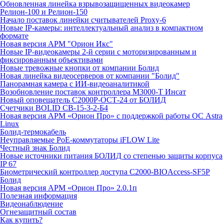
Обновленная линейка взрывозащищенных видеокамер
Релион-100 и Релион-150
Начало поставок линейки считывателей Proxy-6
Новые IP-камеры: интеллектуальный анализ в компактном
формате
Новая версия АРМ "Орион Икс"
Новые IP-видеокамеры 2-й серии с моторизированным и
фиксированным объективами
Новые тревожные кнопки от компании Болид
Новая линейка видеосерверов от компании "Болид"
Панорамная камера с ИИ-видеоаналитикой
Возобновление поставок контроллера М3000-Т Инсат
Новый оповещатель С2000Р-ОСТ-24 от БОЛИД
Счетчики BOLID СВ-15-3-2-Б4
Новая версия АРМ «Орион Про» с поддержкой работы ОС Astra
Linux
Болид-термокабель
Неуправляемые PoE-коммутаторы iFLOW Lite
Честный знак Болид
Новые источники питания БОЛИД со степенью защиты корпуса
IP 67
Биометрический контроллер доступа С2000-BIOAccess-SF5P
Болид
Новая версия АРМ «Орион Про» 2.0.1п
Полезная информация
Видеонаблюдение
Огнезащитный состав
Как купить?