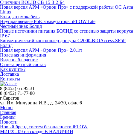
Счетчики BOLID СВ-15-3-2-Б4
Новая версия АРМ «Орион Про» с поддержкой работы ОС Astra
Linux
Болид-термокабель
Неуправляемые PoE-коммутаторы iFLOW Lite
Честный знак Болид
Новые источники питания БОЛИД со степенью защиты корпуса
IP 67
Биометрический контроллер доступа С2000-BIOAccess-SF5P
Болид
Новая версия АРМ «Орион Про» 2.0.1п
Полезная информация
Видеонаблюдение
Огнезащитный состав
Как купить?
Доставка
Контакты
8 (8452) 65-95-31
8 (8452) 71-77-80
г.Саратов,
ул. Им. Мичурина И.В., д. 24/30, офис 6
Меню
Главная
Бренды
Новости
Новый бренд систем безопасности iFLOW
МИГ® - 09 на складе В НАЛИЧИИ