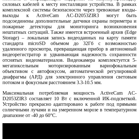
силовых кабелей к месту инсталляции устройства. В рамках
комплексной системы безопасности через тревожные входы-
выходы к ActiveCam AC-D2053ZIR3 могут быть
подсоединены дополнительные датчики охраны периметра и
пожарные детекторы для мониторинга возникновения
нештатных ситуаций. Также имеется встроенный архив (Edge
Storage) – локальная запись видеоданных на карту памяти
стандарта microSD объемом до 32Гб с возможностью
удаленного просмотра, превращающая прибор в автономный
видеорегистратор и удваивающая надежность сохранности
отснятых видеоматериалов. Видеокамера комплектуется 5-
мегапиксельным моторизированным вариофокальным
объективом с автофокусом, автоматической регулировкой
диафрагмы (АРД) для электронного управления световым
потоком и фокусным расстоянием 3.3-10.5 мм.
Максимальная потребляемая мощность ActiveCam AC-
D2053ZIR3 составляет 10 Вт с включенной ИК-подсветкой.
Устройство прекрасно адаптировано к работе под прямыми
солнечными лучами и на умеренном морозе в температурном
диапазоне от -40 до 60°C.