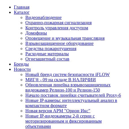
Главная
Каталог
Видеонаблюдение
Охранно-пожарная сигнализация
Контроль управления доступом
Домофоны
Оповещение и музыкальная трансляция
Взрывозащищенное оборудование
Средства пожаротушения
Расходные материалы
Огнезащитный состав
Бренды
Новости
Новый бренд систем безопасности iFLOW
МИГ® - 09 на складе В НАЛИЧИИ
Обновленная линейка взрывозащищенных
видеокамер Релион-100 и Релион-150
Начало поставок линейки считывателей Proxy-6
Новые IP-камеры: интеллектуальный анализ в
компактном формате
Новая версия АРМ "Орион Икс"
Новые IP-видеокамеры 2-й серии с
моторизированным и фиксированным
объективами