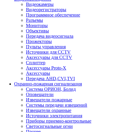
Видеокамеры
Видеорегистраторы
Программное обеспечение
Разъемы
Мониторы
Объективы
Передача видеосигнала
Прожекторы
Пульты управления
Источники для CCTV
Аксессуары для CCTV
Сплиттер
Аксессуары Proto-X
Аксессуары
Передача AHD,CVI,TVI
Охранно-пожарная сигнализация
Система ОРИОН, Болид
Оповещатели
Извещатели пожарные
Системы передачи извещений
Извещатели охранные
Источники электропитания
Приборы приемно-контрольные
Светосигнальные огни
Прочее