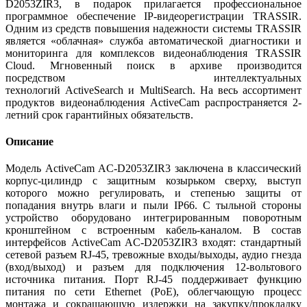
D2053ZIR3, в подарок прилагается профессиональное
программное обеспечение IP-видеорегистрации TRASSIR.
Одним из средств повышения надежности системы TRASSIR
является «облачная» служба автоматической диагностики и
мониторинга для комплексов видеонаблюдения TRASSIR
Cloud. Мгновенный поиск в архиве производится
посредством интеллектуальных
технологий ActiveSearch и MultiSearch. На весь ассортимент
продуктов видеонаблюдения ActiveCam распространяется 2-
летний срок гарантийных обязательств.
Описание
Модель ActiveCam AC-D2053ZIR3 заключена в классический
корпус-цилиндр с защитным козырьком сверху, выступ
которого можно регулировать, и степенью защиты от
попадания внутрь влаги и пыли IP66. С тыльной стороны
устройство оборудовано интегрированным поворотным
кронштейном с встроенным кабель-каналом. В состав
интерфейсов ActiveCam AC-D2053ZIR3 входят: стандартный
сетевой разъем RJ-45, тревожные входы/выходы, аудио гнезда
(вход/выход) и разъем для подключения 12-вольтового
источника питания. Порт RJ-45 поддерживает функцию
питания по сети Ethernet (PoE), облегчающую процесс
монтажа и сокращающую издержки на закупку/прокладку