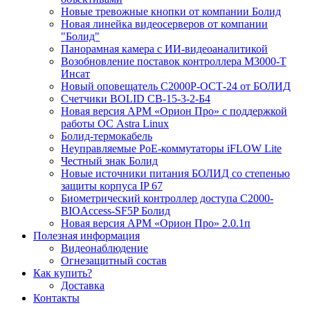
Новые тревожные кнопки от компании Болид
Новая линейка видеосерверов от компании
"Болид"
Панорамная камера с ИИ-видеоаналитикой
Возобновление поставок контроллера М3000-Т
Инсат
Новый оповещатель С2000Р-ОСТ-24 от БОЛИД
Счетчики BOLID СВ-15-3-2-Б4
Новая версия АРМ «Орион Про» с поддержкой
работы ОС Astra Linux
Болид-термокабель
Неуправляемые PoE-коммутаторы iFLOW Lite
Честный знак Болид
Новые источники питания БОЛИД со степенью
защиты корпуса IP 67
Биометрический контроллер доступа С2000-
BIOAccess-SF5P Болид
Новая версия АРМ «Орион Про» 2.0.1п
Полезная информация
Видеонаблюдение
Огнезащитный состав
Как купить?
Доставка
Контакты