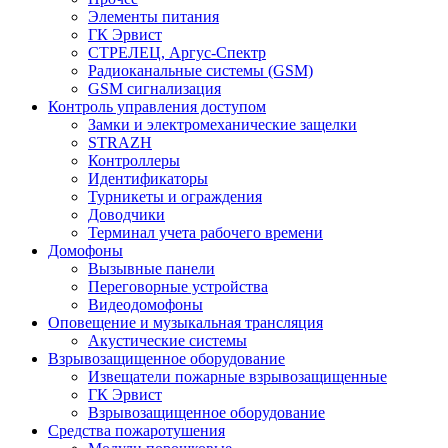
Элементы питания
ГК Эрвист
СТРЕЛЕЦ, Аргус-Спектр
Радиоканальные системы (GSM)
GSM сигнализация
Контроль управления доступом
Замки и электромеханические защелки
STRAZH
Контроллеры
Идентификаторы
Турникеты и ограждения
Доводчики
Терминал учета рабочего времени
Домофоны
Вызывные панели
Переговорные устройства
Видеодомофоны
Оповещение и музыкальная трансляция
Акустические системы
Взрывозащищенное оборудование
Извещатели пожарные взрывозащищенные
ГК Эрвист
Взрывозащищенное оборудование
Средства пожаротушения