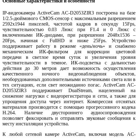
Основные характеристики и особенности
IP-видеокамера ActiveCam AC-D2053ZIR3 построена на базе
1/2.5-дюймового CMOS-сенсор с максимальным разрешением
2592x1944 пикселей, частотой кадров в секунду 15Fps,
чувствительностью 0.03 Люкс при F1.4 и 0 Люкс с
включенными ИК-диодами, при разрешении 2048x1536 –
20Fps, начиная с FullHD и ниже 25Fps. Устройство
поддерживает работу в режиме «день/ночь» и снабжено
механическим ИК-фильтром для коррекции цветовой
передачи в светлое время суток и увеличения уровня
чувствительности в темное. ИК-подсветка с дальностью
действия до 30 метров дает возможность осуществления
качественного ночного видеонаблюдения объектов,
необорудованных дополнительными источниками света или в
тех ситуациях, если свет неожиданно погас. ActiveCam AC-
D2053ZIR3 поддерживает DualStream, нацеленный на
снижение нагрузки с видеорегистратора и сети, а также для
упрощения доступа через интернет. Компрессия отснятых
материалов производится с помощью прогрессивного кодека
H.264. Наличие двустороннего аудиосопровождения
позволяет фиксировать и отправлять звуковые сообщения к
месту инсталляции устройства.
К любой сетевой камере ActiveCam, включая модель AC-