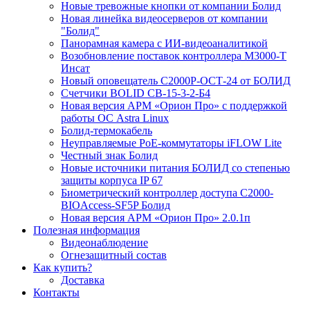
Новые тревожные кнопки от компании Болид
Новая линейка видеосерверов от компании
"Болид"
Панорамная камера с ИИ-видеоаналитикой
Возобновление поставок контроллера М3000-Т
Инсат
Новый оповещатель С2000Р-ОСТ-24 от БОЛИД
Счетчики BOLID СВ-15-3-2-Б4
Новая версия АРМ «Орион Про» с поддержкой
работы ОС Astra Linux
Болид-термокабель
Неуправляемые PoE-коммутаторы iFLOW Lite
Честный знак Болид
Новые источники питания БОЛИД со степенью
защиты корпуса IP 67
Биометрический контроллер доступа С2000-
BIOAccess-SF5P Болид
Новая версия АРМ «Орион Про» 2.0.1п
Полезная информация
Видеонаблюдение
Огнезащитный состав
Как купить?
Доставка
Контакты