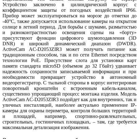
Устройство заключено в цилиндрический корпус с
коэффициентом защиты от погодных воздействий IP66.
Прибор может эксплуатироваться на морозе до отметки до
-40°C, также допускается использование камеры на открытом
солнце в летний период. Для борьбы с шумами, размытостью
и разноконтрастностью освещения сцены на «борту»
присутствуют функции цифрового шумоподавления (3D
DNR) и широкий динамический диапазон (DWDR).
ActiveCam AC-D2053ZIR3 может получать питание как
традиционным способом, так и по сети Ethernet посредством
технологии PoE. Присутствие слота для установки карт
памяти стандарта microSD (объемом до 32 Гбайт) удваивает
надежность сохранности записываемой информации и при
необходимости превращает устройство в автономный
видеорегистратор. С тыльной стороны в корпус интегрирован
поворотный кронштейн с встроенным кабель-каналом,
существенно упрощающий процесс монтажа изделия. Модель
ActiveCam AC-D2053ZIR3 подойдет как для внутренних, так и
уличных инсталляций, наиболее актуально применение IP-
камеры для охраны периметра, контроля больших территорий
и площадей, например, спортивно-развлекательных,
строительных, гостиничных площадках, – там, где требуется
максимальная детализация изображения.