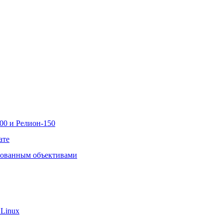
00 и Релион-150
ате
рованным объективами
 Linux