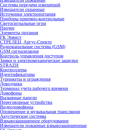
Извещатели пожарные
Системы передачи извещений
Извещатели охранные
Источники электропитания
Приборы приемно-контрольные
Светосигнальные огни
Прочее
Элементы питания
ГК Эрвист
СТРЕЛЕЦ, Аргус-Спектр
Радиоканальные системы (GSM)
GSM сигнализация
Контроль управления доступом
Замки и электромеханические защелки
STRAZH
Контроллеры
Идентификаторы
Турникеты и ограждения
Доводчики
Терминал учета рабочего времени
Домофоны
Вызывные панели
Переговорные устройства
Видеодомофоны
Оповещение и музыкальная трансляция
Акустические системы
Взрывозащищенное оборудование
Извещатели пожарные взрывозащищенные