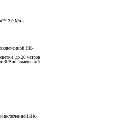
r™ 2.0 Мп с
и включенной ИК-
дсветки до 20 метров
ений/Вне помещений
при включенной ИК-