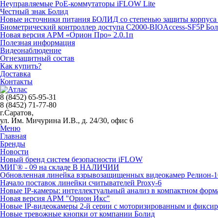
Неуправляемые PoE-коммутаторы iFLOW Lite
Честный знак Болид
Новые источники питания БОЛИД со степенью защиты корпуса 
Биометрический контроллер доступа С2000-BIOAccess-SF5P Бо
Новая версия АРМ «Орион Про» 2.0.1п
Полезная информация
Видеонаблюдение
Огнезащитный состав
Как купить?
Доставка
Контакты
8 (8452) 65-95-31
8 (8452) 71-77-80
г.Саратов,
ул. Им. Мичурина И.В., д. 24/30, офис 6
Меню
Главная
Бренды
Новости
Новый бренд систем безопасности iFLOW
МИГ® - 09 на складе В НАЛИЧИИ
Обновленная линейка взрывозащищенных видеокамер Релион-1
Начало поставок линейки считывателей Proxy-6
Новые IP-камеры: интеллектуальный анализ в компактном форм
Новая версия АРМ "Орион Икс"
Новые IP-видеокамеры 2-й серии с моторизированным и фикси
Новые тревожные кнопки от компании Болид