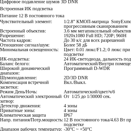
Цифровое подавление шумов 3D DNR
Встроенная ИК подсветка
Питание 12 В постоянного тока
Чувствительный элемент:
1/2.8” КМОП-матрица SonyExmo
прогрессивным сканированием
Встроенный объектив:
3.6 мм мегапиксельный объектив
Разрешение:
1920x1080 Full HD; 720Р; 960Н
Частота кадров:
До 30 к/с для всех разрешений
Отношение сигнал/шум:
Более 58 дБ
Минимальная освещенность:
Цвет: 0.01 люкс/F1.2; 0 люкс пр
подсветке
ИК-подсветка:
24 ИК-светодиода, дальность по
Баланс белого:
Автоматический/Внутри помещ
Широкий динамический
Программный D-WDR
диапазон:
Шумоподавление:
2D/3D DNR
Компенсация встречной
Вкл./Выкл.
засветки:
Режим День/Ночь:
Автоматический/цвет/ч/б
Автоматический электронный
От 1/25 до 1/30000 сек.
затвор:
Детектор движения:
4 зоны
Приватные зоны:
4 зоны
Климатическая защита
IP67
Напр. питания/Потр.мощность:
12 В постоянного тока/4.63 Вт 
подсветке
Диапазон рабочих температур:
-30°C ~ +50°C