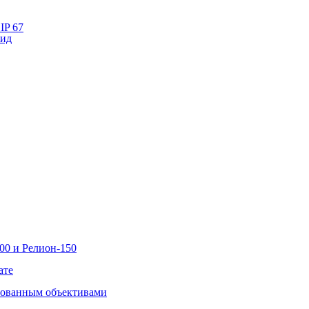
IP 67
лид
00 и Релион-150
ате
рованным объективами