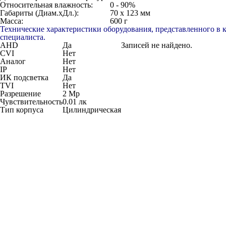
Относительная влажность:
0 - 90%
Габариты (Диам.хДл.):
70 х 123 мм
Масса:
600 г
Технические характеристики оборудования, представленного в 
специалиста.
AHD
Да
Записей не найдено.
CVI
Нет
Аналог
Нет
IP
Нет
ИК подсветка
Да
TVI
Нет
Разрешение
2 Мр
Чувствительность
0.01 лк
Тип корпуса
Цилиндрическая