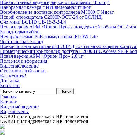
Новая линейка видеосерверов от компании "Болид"
Панорамная камера с ИИ-видеоаналитикой
Возобновление поставок контроллера М3000-Т Инсат
Новый оповещатель С2000Р-ОСТ-24 от БОЛИД
Счетчики BOLID СВ-15-3-2-Б4
Новая версия АРМ «Орион Про» с поддержкой работы ОС Astra
Болид-термокабель
Неуправляемые PoE-коммутаторы iFLOW Lite
Честный знак Болид
Новые источники питания БОЛИД со степенью защиты корпуса 
Биометрический контроллер доступа С2000-BIOAccess-SF5P Бо
Новая версия АРМ «Орион Про» 2.0.1п
Полезная информация
Видеонаблюдение
Огнезащитный состав
Как купить?
Доставка
Контакты
Поиск
Главная
Каталог
Видеонаблюдение
Видеокамеры
KAB21 цилиндрическая с ИК-подсветкой
KAB21 цилиндрическая с ИК-подсветкой