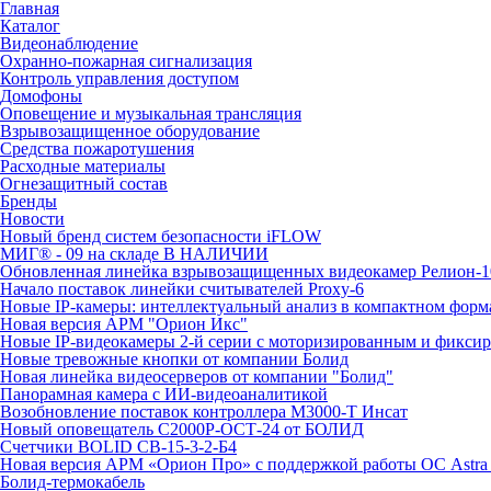
Главная
Каталог
Видеонаблюдение
Охранно-пожарная сигнализация
Контроль управления доступом
Домофоны
Оповещение и музыкальная трансляция
Взрывозащищенное оборудование
Средства пожаротушения
Расходные материалы
Огнезащитный состав
Бренды
Новости
Новый бренд систем безопасности iFLOW
МИГ® - 09 на складе В НАЛИЧИИ
Обновленная линейка взрывозащищенных видеокамер Релион-1
Начало поставок линейки считывателей Proxy-6
Новые IP-камеры: интеллектуальный анализ в компактном форм
Новая версия АРМ "Орион Икс"
Новые IP-видеокамеры 2-й серии с моторизированным и фикси
Новые тревожные кнопки от компании Болид
Новая линейка видеосерверов от компании "Болид"
Панорамная камера с ИИ-видеоаналитикой
Возобновление поставок контроллера М3000-Т Инсат
Новый оповещатель С2000Р-ОСТ-24 от БОЛИД
Счетчики BOLID СВ-15-3-2-Б4
Новая версия АРМ «Орион Про» с поддержкой работы ОС Astra
Болид-термокабель