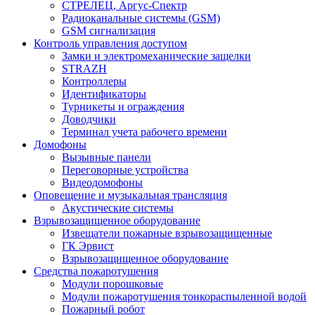
СТРЕЛЕЦ, Аргус-Спектр
Радиоканальные системы (GSM)
GSM сигнализация
Контроль управления доступом
Замки и электромеханические защелки
STRAZH
Контроллеры
Идентификаторы
Турникеты и ограждения
Доводчики
Терминал учета рабочего времени
Домофоны
Вызывные панели
Переговорные устройства
Видеодомофоны
Оповещение и музыкальная трансляция
Акустические системы
Взрывозащищенное оборудование
Извещатели пожарные взрывозащищенные
ГК Эрвист
Взрывозащищенное оборудование
Средства пожаротушения
Модули порошковые
Модули пожаротушения тонкораспыленной водой
Пожарный робот