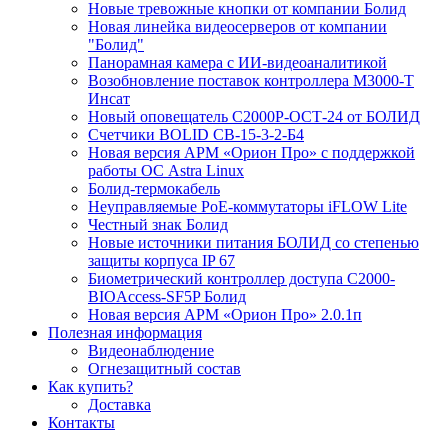
Новые тревожные кнопки от компании Болид
Новая линейка видеосерверов от компании
"Болид"
Панорамная камера с ИИ-видеоаналитикой
Возобновление поставок контроллера М3000-Т
Инсат
Новый оповещатель С2000Р-ОСТ-24 от БОЛИД
Счетчики BOLID СВ-15-3-2-Б4
Новая версия АРМ «Орион Про» с поддержкой
работы ОС Astra Linux
Болид-термокабель
Неуправляемые PoE-коммутаторы iFLOW Lite
Честный знак Болид
Новые источники питания БОЛИД со степенью
защиты корпуса IP 67
Биометрический контроллер доступа С2000-
BIOAccess-SF5P Болид
Новая версия АРМ «Орион Про» 2.0.1п
Полезная информация
Видеонаблюдение
Огнезащитный состав
Как купить?
Доставка
Контакты