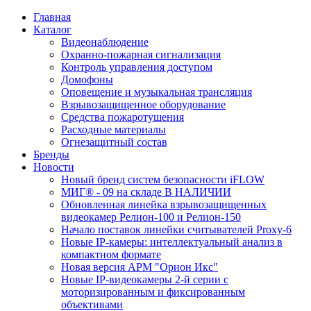
Главная
Каталог
Видеонаблюдение
Охранно-пожарная сигнализация
Контроль управления доступом
Домофоны
Оповещение и музыкальная трансляция
Взрывозащищенное оборудование
Средства пожаротушения
Расходные материалы
Огнезащитный состав
Бренды
Новости
Новый бренд систем безопасности iFLOW
МИГ® - 09 на складе В НАЛИЧИИ
Обновленная линейка взрывозащищенных
видеокамер Релион-100 и Релион-150
Начало поставок линейки считывателей Proxy-6
Новые IP-камеры: интеллектуальный анализ в
компактном формате
Новая версия АРМ "Орион Икс"
Новые IP-видеокамеры 2-й серии с
моторизированным и фиксированным
объективами