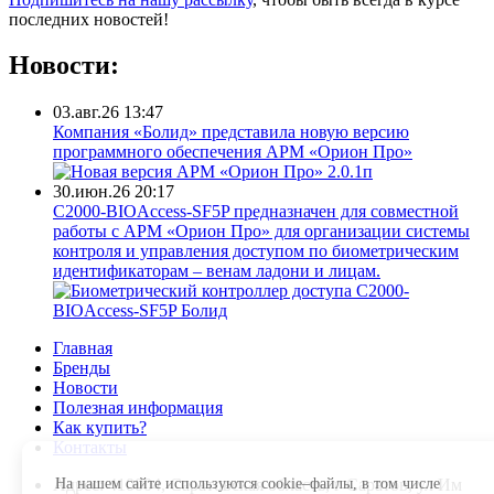
последних новостей!
Новости:
03.авг.26 13:47
Компания «Болид» представила новую версию
программного обеспечения АРМ «Орион Про»
30.июн.26 20:17
С2000-BIOAccess-SF5P предназначен для совместной
работы с АРМ «Орион Про» для организации системы
контроля и управления доступом по биометрическим
идентификаторам – венам ладони и лицам.
Главная
Бренды
Новости
Полезная информация
Как купить?
Контакты
На нашем сайте используются cookie–файлы, в том числе
Адрес: 410004, Саратовская область, г Саратов, ул Им