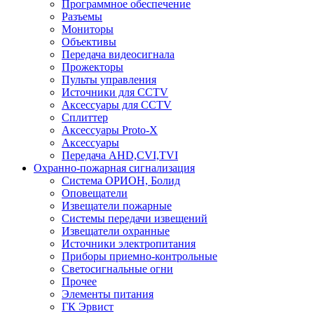
Программное обеспечение
Разъемы
Мониторы
Объективы
Передача видеосигнала
Прожекторы
Пульты управления
Источники для CCTV
Аксессуары для CCTV
Сплиттер
Аксессуары Proto-X
Аксессуары
Передача AHD,CVI,TVI
Охранно-пожарная сигнализация
Система ОРИОН, Болид
Оповещатели
Извещатели пожарные
Системы передачи извещений
Извещатели охранные
Источники электропитания
Приборы приемно-контрольные
Светосигнальные огни
Прочее
Элементы питания
ГК Эрвист