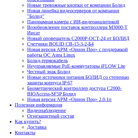
Новые тревожные кнопки от компании Болид
Новая линейка видеосерверов от компании
"Болид"
Панорамная камера с ИИ-видеоаналитикой
Возобновление поставок контроллера М3000-Т
Инсат
Новый оповещатель С2000Р-ОСТ-24 от БОЛИД
Счетчики BOLID СВ-15-3-2-Б4
Новая версия АРМ «Орион Про» с поддержкой
работы ОС Astra Linux
Болид-термокабель
Неуправляемые PoE-коммутаторы iFLOW Lite
Честный знак Болид
Новые источники питания БОЛИД со степенью
защиты корпуса IP 67
Биометрический контроллер доступа С2000-
BIOAccess-SF5P Болид
Новая версия АРМ «Орион Про» 2.0.1п
Полезная информация
Видеонаблюдение
Огнезащитный состав
Как купить?
Доставка
Контакты