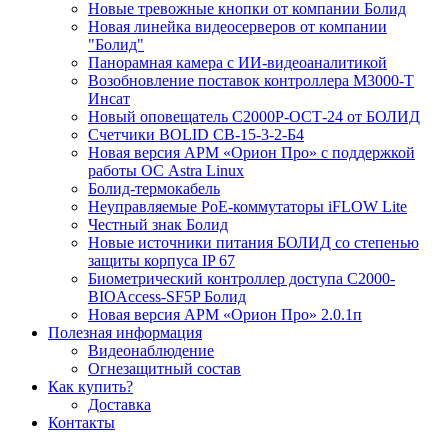
Новые тревожные кнопки от компании Болид
Новая линейка видеосерверов от компании
"Болид"
Панорамная камера с ИИ-видеоаналитикой
Возобновление поставок контроллера М3000-Т
Инсат
Новый оповещатель С2000Р-ОСТ-24 от БОЛИД
Счетчики BOLID СВ-15-3-2-Б4
Новая версия АРМ «Орион Про» с поддержкой
работы ОС Astra Linux
Болид-термокабель
Неуправляемые PoE-коммутаторы iFLOW Lite
Честный знак Болид
Новые источники питания БОЛИД со степенью
защиты корпуса IP 67
Биометрический контроллер доступа С2000-
BIOAccess-SF5P Болид
Новая версия АРМ «Орион Про» 2.0.1п
Полезная информация
Видеонаблюдение
Огнезащитный состав
Как купить?
Доставка
Контакты