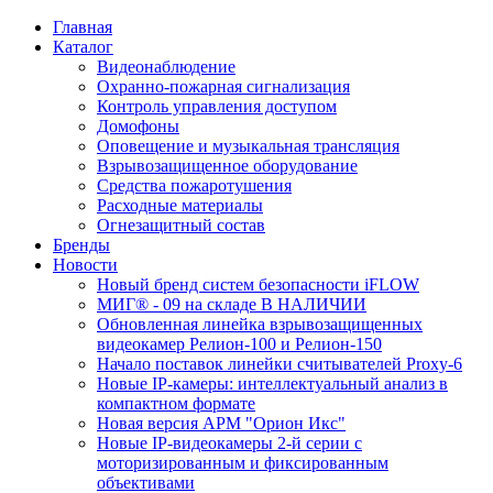
Главная
Каталог
Видеонаблюдение
Охранно-пожарная сигнализация
Контроль управления доступом
Домофоны
Оповещение и музыкальная трансляция
Взрывозащищенное оборудование
Средства пожаротушения
Расходные материалы
Огнезащитный состав
Бренды
Новости
Новый бренд систем безопасности iFLOW
МИГ® - 09 на складе В НАЛИЧИИ
Обновленная линейка взрывозащищенных
видеокамер Релион-100 и Релион-150
Начало поставок линейки считывателей Proxy-6
Новые IP-камеры: интеллектуальный анализ в
компактном формате
Новая версия АРМ "Орион Икс"
Новые IP-видеокамеры 2-й серии с
моторизированным и фиксированным
объективами