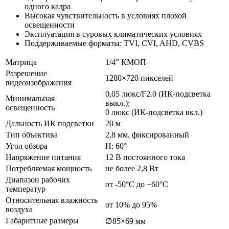
одного кадра
Высокая чувствительность в условиях плохой
освещенности
Эксплуатация в суровых климатических условиях
Поддерживаемые форматы: TVI, CVI, AHD, CVBS
Матрица
1/4” КМОП
Разрешение
1280×720 пикселей
видеоизображения
0,05 люкс/F2.0 (ИК-подсветка
Минимальная
выкл.);
освещенность
0 люкс (ИК-подсветка вкл.)
Дальность ИК подсветки
20 м
Тип объектива
2,8 мм, фиксированный
Угол обзора
H: 60°
Напряжение питания
12 В постоянного тока
Потребляемая мощность
не более 2,8 Вт
Диапазон рабочих
от -50°C до +60°C
температур
Относительная влажность
от 10% до 95%
воздуха
Габаритные размеры
∅85×69 мм