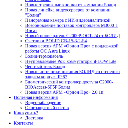
Новые тревожные кнопки от компании Болид
Новая линейка видеосерверов от компании
"Болид"
Панорамная камера с ИИ-видеоаналитикой
Возобновление поставок контроллера М3000-Т
Инсат
Новый оповещатель С2000Р-ОСТ-24 от БОЛИД
Счетчики BOLID СВ-15-3-2-Б4
Новая версия АРМ «Орион Про» с поддержкой
работы ОС Astra Linux
Болид-термокабель
Неуправляемые PoE-коммутаторы iFLOW Lite
Честный знак Болид
Новые источники питания БОЛИД со степенью
защиты корпуса IP 67
Биометрический контроллер доступа С2000-
BIOAccess-SF5P Болид
Новая версия АРМ «Орион Про» 2.0.1п
Полезная информация
Видеонаблюдение
Огнезащитный состав
Как купить?
Доставка
Контакты