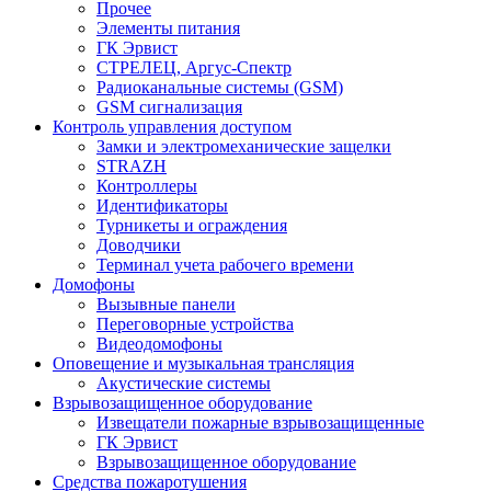
Прочее
Элементы питания
ГК Эрвист
СТРЕЛЕЦ, Аргус-Спектр
Радиоканальные системы (GSM)
GSM сигнализация
Контроль управления доступом
Замки и электромеханические защелки
STRAZH
Контроллеры
Идентификаторы
Турникеты и ограждения
Доводчики
Терминал учета рабочего времени
Домофоны
Вызывные панели
Переговорные устройства
Видеодомофоны
Оповещение и музыкальная трансляция
Акустические системы
Взрывозащищенное оборудование
Извещатели пожарные взрывозащищенные
ГК Эрвист
Взрывозащищенное оборудование
Средства пожаротушения