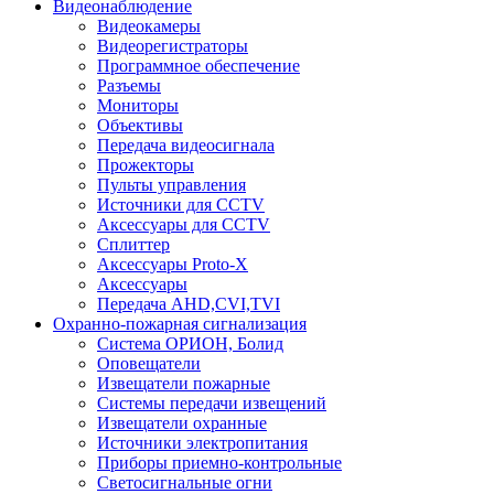
Видеонаблюдение
Видеокамеры
Видеорегистраторы
Программное обеспечение
Разъемы
Мониторы
Объективы
Передача видеосигнала
Прожекторы
Пульты управления
Источники для CCTV
Аксессуары для CCTV
Сплиттер
Аксессуары Proto-X
Аксессуары
Передача AHD,CVI,TVI
Охранно-пожарная сигнализация
Система ОРИОН, Болид
Оповещатели
Извещатели пожарные
Системы передачи извещений
Извещатели охранные
Источники электропитания
Приборы приемно-контрольные
Светосигнальные огни