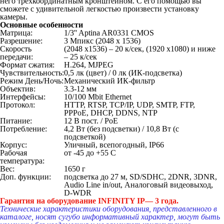
него трехкоординатным кронштейном. С его помощью вы
сможете с удивительной легкостью произвести установку
камеры.
Основные особенности
Матрица:
1/3'' Aptina AR0331 CMOS
Разрешение:
3 Мпикс (2048 х 1536)
Скорость
(2048 x1536) – 20 к/сек, (1920 x1080) и ниже
передачи:
– 25 к/сек
Формат сжатия:
H.264, MJPEG
Чувствительность:
0,5 лк (цвет) / 0 лк (ИК-подсветка)
Режим День/Ночь:
Механический ИК-фильтр
Объектив:
3.3-12 мм
Интерфейсы:
10/100 Mbit Ethernet
Протокол:
HTTP, RTSP, TCP/IP, UDP, SMTP, FTP,
PPPoE, DHCP, DDNS, NTP
Питание:
12 В пост. / PoE
Потребление:
4,2 Вт (без подсветки) / 10,8 Вт (с
подсветкой)
Корпус:
Уличный, всепогодный, IP66
Рабочая
от -45 до +55 С
температура:
Вес:
1650 г
Доп. функции:
подсветка до 27 м, SD/SDHC, 2DNR, 3DNR,
Audio Line in/out, Аналоговый видеовыход,
D-WDR
Гарантия на оборудование INFINITY IP— 3 года.
Технические характеристики оборудования, представленного в
каталоге, носят сугубо информативный характер, могут быть