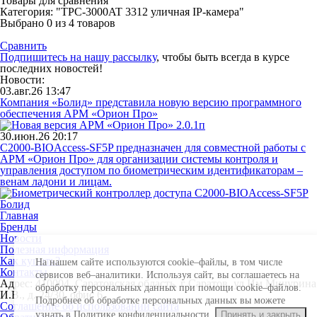
Товары для сравнения
Категория: "TPC-3000AT 3312 уличная IP-камера"
Выбрано
0
из 4 товаров
Сравнить
Подпишитесь на нашу рассылку
, чтобы быть всегда в курсе
последних новостей!
Новости:
03.авг.26 13:47
Компания «Болид» представила новую версию программного
обеспечения АРМ «Орион Про»
30.июн.26 20:17
С2000-BIOAccess-SF5P предназначен для совместной работы с
АРМ «Орион Про» для организации системы контроля и
управления доступом по биометрическим идентификаторам –
венам ладони и лицам.
Главная
Бренды
Новости
Полезная информация
Как купить?
На нашем сайте используются cookie–файлы, в том числе
Контакты
сервисов веб–аналитики. Используя сайт, вы соглашаетесь на
Адрес: 410004, Саратовская область, г Саратов, ул Им Мичурина
обработку персональных данных при помощи cookie–файлов.
И.В., д. 24/30, офис 6
Подробнее об обработке персональных данных вы можете
Соглашение об использовании сайта
узнать в Политике конфиденциальности.
Принять и закрыть