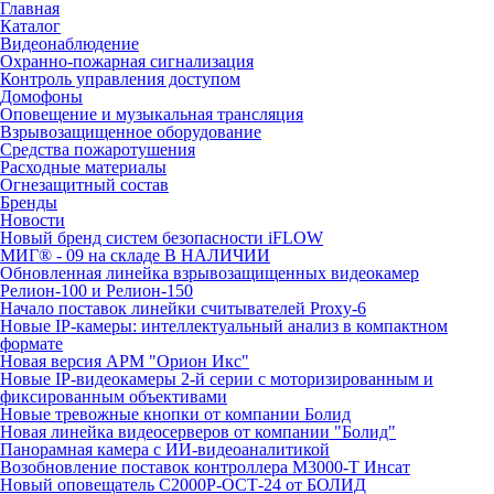
Главная
Каталог
Видеонаблюдение
Охранно-пожарная сигнализация
Контроль управления доступом
Домофоны
Оповещение и музыкальная трансляция
Взрывозащищенное оборудование
Средства пожаротушения
Расходные материалы
Огнезащитный состав
Бренды
Новости
Новый бренд систем безопасности iFLOW
МИГ® - 09 на складе В НАЛИЧИИ
Обновленная линейка взрывозащищенных видеокамер
Релион-100 и Релион-150
Начало поставок линейки считывателей Proxy-6
Новые IP-камеры: интеллектуальный анализ в компактном
формате
Новая версия АРМ "Орион Икс"
Новые IP-видеокамеры 2-й серии с моторизированным и
фиксированным объективами
Новые тревожные кнопки от компании Болид
Новая линейка видеосерверов от компании "Болид"
Панорамная камера с ИИ-видеоаналитикой
Возобновление поставок контроллера М3000-Т Инсат
Новый оповещатель С2000Р-ОСТ-24 от БОЛИД