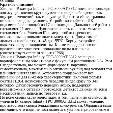
Отзывы
Краткое описание
Уличная IP-камера Infinity TPC-3000AT 3312 идеально подходит
для осуществления круглосуточного видеонаблюдения как
внутри помещений, так и на улице. При этом её не страшны
никакие погодные условия. Устройство снабжено ИК-
подсветкой, состоящей из 17 светодиодов. Дальность её работы
составляет 27 метров. Чувствительность же в этот момент
составляет 0лк. Уличная IP-камера стойко переносит
пониженные и повышенные температуры. Допустимый
диапазон колеблется от -45 до +55?C. Корпус устройства
является вандалозащищенным. Кроме того, для него не
представляет опасности попадание воды или пыли
(соответствует степени защиты IP66).
Уличная IP-камера Infinity TPC-3000AT 3312 оснащена
вариофокальным объективом с фокусным расстоянием 3,3-12мм.
Следовательно, вы можете формировать картинку
самостоятельно, максимально оптимизируя вид под условия той
или иной инсталляции. Устройство поддерживает все
привычные для IP-камер характеристики, включая формат
сжатия H.264, возможность передачи видео сразу по 3-м
потоком, двухпотоковую передачу аудио, поддержку
всевозможных сетевых протоколов, детектор движения, зоны
маскирования, запись по тревоге и т.д.
По всем своим характеристикам, в том числе и по стоимости,
уличная IP-камера Infinity TPC-3000AT 3312 может успешно
противостоять своим ближайшим конкурентам. Обращаем ваше
внимание, что изделие поставляется с уже интегрированным в