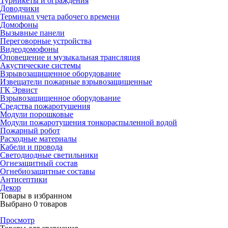
Турникеты и ограждения
Доводчики
Терминал учета рабочего времени
Домофоны
Вызывные панели
Переговорные устройства
Видеодомофоны
Оповещение и музыкальная трансляция
Акустические системы
Взрывозащищенное оборудование
Извещатели пожарные взрывозащищенные
ГК Эрвист
Взрывозащищенное оборудование
Средства пожаротушения
Модули порошковые
Модули пожаротушения тонкораспыленной водой
Пожарный робот
Расходные материалы
Кабели и провода
Светодиодные светильники
Огнезащитный состав
Огнебиозащитные составы
Антисептики
Декор
Товары в избранном
Выбрано
0
товаров
Просмотр