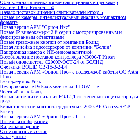
Обновленная линейка взрывозащищенных видеокамер
Релион-100 и Релион-150
Начало поставок линейки считывателей Proxy-6
Новые IP-камеры: интеллектуальный анализ в компактном
формате
Новая версия АРМ "Орион Икс"
Новые IP-видеокамеры 2-й серии с моторизированным и
фиксированным объективами
Новые тревожные кнопки от компании Болид
Новая линейка видеосерверов от компании "Болид"
Панорамная камера с ИИ-видеоаналитикой
Возобновление поставок контроллера М3000-Т Инсат
Новый оповещатель С2000Р-ОСТ-24 от БОЛИД
Счетчики BOLID СВ-15-3-2-Б4
Новая версия АРМ «Орион Про» с поддержкой работы ОС Astra
Linux
Болид-термокабель
Неуправляемые PoE-коммутаторы iFLOW Lite
Честный знак Болид
Новые источники питания БОЛИД со степенью защиты корпуса
IP 67
Биометрический контроллер доступа С2000-BIOAccess-SF5P
Болид
Новая версия АРМ «Орион Про» 2.0.1п
Полезная информация
Видеонаблюдение
Огнезащитный состав
Как купить?