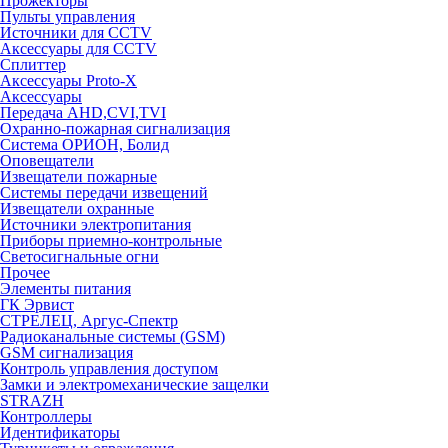
Прожекторы
Пульты управления
Источники для CCTV
Аксессуары для CCTV
Сплиттер
Аксессуары Proto-X
Аксессуары
Передача AHD,CVI,TVI
Охранно-пожарная сигнализация
Система ОРИОН, Болид
Оповещатели
Извещатели пожарные
Системы передачи извещений
Извещатели охранные
Источники электропитания
Приборы приемно-контрольные
Светосигнальные огни
Прочее
Элементы питания
ГК Эрвист
СТРЕЛЕЦ, Аргус-Спектр
Радиоканальные системы (GSM)
GSM сигнализация
Контроль управления доступом
Замки и электромеханические защелки
STRAZH
Контроллеры
Идентификаторы