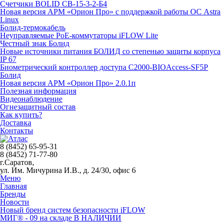
Счетчики BOLID СВ-15-3-2-Б4
Новая версия АРМ «Орион Про» с поддержкой работы ОС Astra
Linux
Болид-термокабель
Неуправляемые PoE-коммутаторы iFLOW Lite
Честный знак Болид
Новые источники питания БОЛИД со степенью защиты корпуса
IP 67
Биометрический контроллер доступа С2000-BIOAccess-SF5P
Болид
Новая версия АРМ «Орион Про» 2.0.1п
Полезная информация
Видеонаблюдение
Огнезащитный состав
Как купить?
Доставка
Контакты
8 (8452) 65-95-31
8 (8452) 71-77-80
г.Саратов,
ул. Им. Мичурина И.В., д. 24/30, офис 6
Меню
Главная
Бренды
Новости
Новый бренд систем безопасности iFLOW
МИГ® - 09 на складе В НАЛИЧИИ