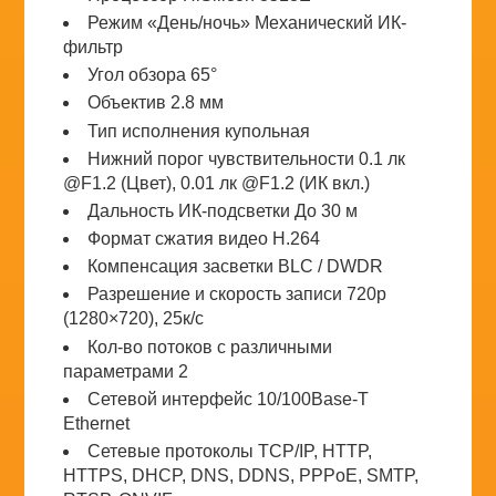
Режим «День/ночь» Механический ИК-
фильтр
Угол обзора 65°
Объектив 2.8 мм
Тип исполнения купольная
Нижний порог чувствительности 0.1 лк
@F1.2 (Цвет), 0.01 лк @F1.2 (ИК вкл.)
Дальность ИК-подсветки До 30 м
Формат сжатия видео H.264
Компенсация засветки BLC / DWDR
Разрешение и скорость записи 720p
(1280×720), 25к/с
Кол-во потоков c различными
параметрами 2
Сетевой интерфейс 10/100Base-T
Ethernet
Сетевые протоколы TCP/IP, HTTP,
HTTPS, DHCP, DNS, DDNS, PPPoE, SMTP,