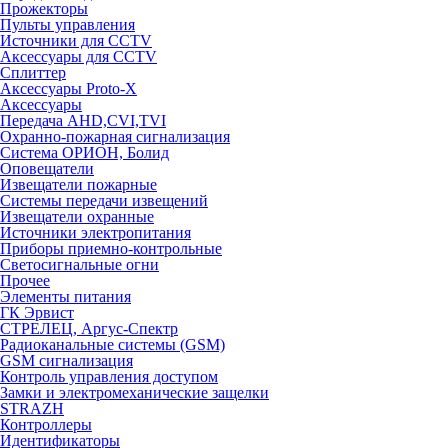
Прожекторы
Пульты управления
Источники для CCTV
Аксессуары для CCTV
Сплиттер
Аксессуары Proto-X
Аксессуары
Передача AHD,CVI,TVI
Охранно-пожарная сигнализация
Система ОРИОН, Болид
Оповещатели
Извещатели пожарные
Системы передачи извещений
Извещатели охранные
Источники электропитания
Приборы приемно-контрольные
Светосигнальные огни
Прочее
Элементы питания
ГК Эрвист
СТРЕЛЕЦ, Аргус-Спектр
Радиоканальные системы (GSM)
GSM сигнализация
Контроль управления доступом
Замки и электромеханические защелки
STRAZH
Контроллеры
Идентификаторы