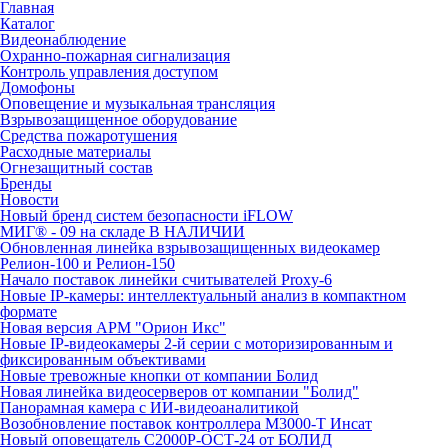
Главная
Каталог
Видеонаблюдение
Охранно-пожарная сигнализация
Контроль управления доступом
Домофоны
Оповещение и музыкальная трансляция
Взрывозащищенное оборудование
Средства пожаротушения
Расходные материалы
Огнезащитный состав
Бренды
Новости
Новый бренд систем безопасности iFLOW
МИГ® - 09 на складе В НАЛИЧИИ
Обновленная линейка взрывозащищенных видеокамер
Релион-100 и Релион-150
Начало поставок линейки считывателей Proxy-6
Новые IP-камеры: интеллектуальный анализ в компактном
формате
Новая версия АРМ "Орион Икс"
Новые IP-видеокамеры 2-й серии с моторизированным и
фиксированным объективами
Новые тревожные кнопки от компании Болид
Новая линейка видеосерверов от компании "Болид"
Панорамная камера с ИИ-видеоаналитикой
Возобновление поставок контроллера М3000-Т Инсат
Новый оповещатель С2000Р-ОСТ-24 от БОЛИД