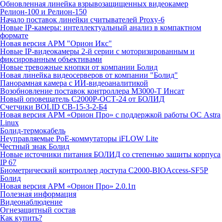
Обновленная линейка взрывозащищенных видеокамер
Релион-100 и Релион-150
Начало поставок линейки считывателей Proxy-6
Новые IP-камеры: интеллектуальный анализ в компактном
формате
Новая версия АРМ "Орион Икс"
Новые IP-видеокамеры 2-й серии с моторизированным и
фиксированным объективами
Новые тревожные кнопки от компании Болид
Новая линейка видеосерверов от компании "Болид"
Панорамная камера с ИИ-видеоаналитикой
Возобновление поставок контроллера М3000-Т Инсат
Новый оповещатель С2000Р-ОСТ-24 от БОЛИД
Счетчики BOLID СВ-15-3-2-Б4
Новая версия АРМ «Орион Про» с поддержкой работы ОС Astra
Linux
Болид-термокабель
Неуправляемые PoE-коммутаторы iFLOW Lite
Честный знак Болид
Новые источники питания БОЛИД со степенью защиты корпуса
IP 67
Биометрический контроллер доступа С2000-BIOAccess-SF5P
Болид
Новая версия АРМ «Орион Про» 2.0.1п
Полезная информация
Видеонаблюдение
Огнезащитный состав
Как купить?