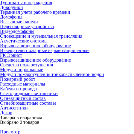
Турникеты и ограждения
Доводчики
Терминал учета рабочего времени
Домофоны
Вызывные панели
Переговорные устройства
Видеодомофоны
Оповещение и музыкальная трансляция
Акустические системы
Взрывозащищенное оборудование
Извещатели пожарные взрывозащищенные
ГК Эрвист
Взрывозащищенное оборудование
Средства пожаротушения
Модули порошковые
Модули пожаротушения тонкораспыленной водой
Пожарный робот
Расходные материалы
Кабели и провода
Светодиодные светильники
Огнезащитный состав
Огнебиозащитные составы
Антисептики
Декор
Товары в избранном
Выбрано
0
товаров
Просмотр