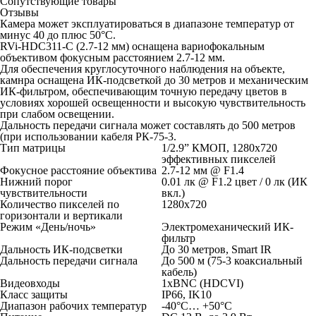
Сопутствующие товары
Отзывы
Камера может эксплуатироваться в диапазоне температур от
минус 40 до плюс 50°С.
RVi-HDC311-C (2.7-12 мм) оснащена вариофокальным
объективом фокусным расстоянием 2.7-12 мм.
Для обеспечения круглосуточного наблюдения на объекте,
камнра оснащена ИК-подсветкой до 30 метров и механическим
ИК-фильтром, обеспечивающим точную передачу цветов в
условиях хорошей освещенности и высокую чувствительность
при слабом освещении.
Дальность передачи сигнала может составлять до 500 метров
(при использовании кабеля РК-75-3.
Тип матрицы
1/2.9” КМОП, 1280x720
эффективных пикселей
Фокусное расстояние объектива
2.7-12 мм @ F1.4
Нижний порог
0.01 лк @ F1.2 цвет / 0 лк (ИК
чувствительности
вкл.)
Количество пикселей по
1280x720
горизонтали и вертикали
Режим «День/ночь»
Электромеханический ИК-
фильтр
Дальность ИК-подсветки
До 30 метров, Smart IR
Дальность передачи сигнала
До 500 м (75-3 коаксиальный
кабель)
Видеовходы
1хBNC (HDCVI)
Класс защиты
IP66, IK10
Диапазон рабочих температур
-40°С… +50°С