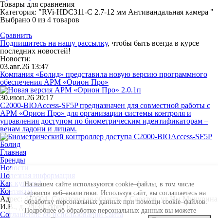
Товары для сравнения
Категория: "RVi-HDC311-C 2.7-12 мм Антивандальная камера "
Выбрано
0
из 4 товаров
Сравнить
Подпишитесь на нашу рассылку
, чтобы быть всегда в курсе
последних новостей!
Новости:
03.авг.26 13:47
Компания «Болид» представила новую версию программного
обеспечения АРМ «Орион Про»
30.июн.26 20:17
С2000-BIOAccess-SF5P предназначен для совместной работы с
АРМ «Орион Про» для организации системы контроля и
управления доступом по биометрическим идентификаторам –
венам ладони и лицам.
Главная
Бренды
Новости
Полезная информация
Как купить?
На нашем сайте используются cookie–файлы, в том числе
Контакты
сервисов веб–аналитики. Используя сайт, вы соглашаетесь на
Адрес: 410004, Саратовская область, г Саратов, ул Им Мичурина
обработку персональных данных при помощи cookie–файлов.
И.В., д. 24/30, офис 6
Подробнее об обработке персональных данных вы можете
Соглашение об использовании сайта