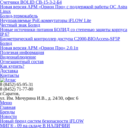
Счетчики BOLID СВ-15-3-2-Б4
Новая версия АРМ «Орион Про» с поддержкой работы ОС Astra
Linux
Болид-термокабель
Неуправляемые PoE-коммутаторы iFLOW Lite
Честный знак Болид
Новые источники питания БОЛИД со степенью защиты корпуса
IP 67
Биометрический контроллер доступа С2000-BIOAccess-SF5P
Болид
Новая версия АРМ «Орион Про» 2.0.1п
Полезная информация
Видеонаблюдение
Огнезащитный состав
Как купить?
Доставка
Контакты
8 (8452) 65-95-31
8 (8452) 71-77-80
г.Саратов,
ул. Им. Мичурина И.В., д. 24/30, офис 6
Меню
Главная
Бренды
Новости
Новый бренд систем безопасности iFLOW
МИГ® - 09 на складе В НАЛИЧИИ