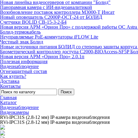
Новая линейка видеосерверов от компании "Болид"
Панорамная камера с ИИ-видеоаналитикой
Возобновление поставок контроллера М3000-Т Инсат
Новый оповещатель С2000Р-ОСТ-24 от БОЛИД
Счетчики BOLID СВ-15-3-2-Б4
Новая версия АРМ «Орион Про» с поддержкой работы ОС Astra
Болид-термокабель
Неуправляемые PoE-коммутаторы iFLOW Lite
Честный знак Болид
Новые источники питания БОЛИД со степенью защиты корпуса 
Биометрический контроллер доступа С2000-BIOAccess-SF5P Бо
Новая версия АРМ «Орион Про» 2.0.1п
Полезная информация
Видеонаблюдение
Огнезащитный состав
Как купить?
Доставка
Контакты
Поиск
Главная
Каталог
Видеонаблюдение
Видеокамеры
RVi-IPC31S (2.8-12 мм) IP-камера видеонаблюдения
RVi-IPC31S (2.8-12 мм) IP-камера видеонаблюдения