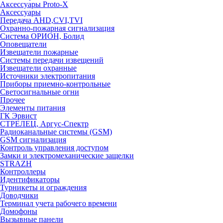
Аксессуары Proto-X
Аксессуары
Передача AHD,CVI,TVI
Охранно-пожарная сигнализация
Система ОРИОН, Болид
Оповещатели
Извещатели пожарные
Системы передачи извещений
Извещатели охранные
Источники электропитания
Приборы приемно-контрольные
Светосигнальные огни
Прочее
Элементы питания
ГК Эрвист
СТРЕЛЕЦ, Аргус-Спектр
Радиоканальные системы (GSM)
GSM сигнализация
Контроль управления доступом
Замки и электромеханические защелки
STRAZH
Контроллеры
Идентификаторы
Турникеты и ограждения
Доводчики
Терминал учета рабочего времени
Домофоны
Вызывные панели