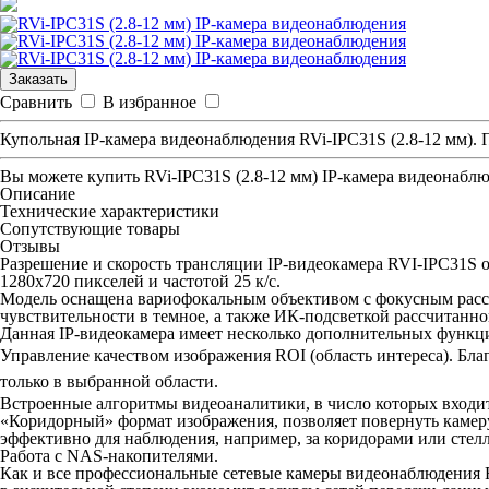
Заказать
Сравнить
В избранное
Купольная IP-камера видеонаблюдения RVi-IPC31S (2.8-12 мм).
Вы можете купить
RVi-IPC31S (2.8-12 мм) IP-камера видеонабл
Описание
Технические характеристики
Сопутствующие товары
Отзывы
Разрешение и скорость трансляции IP-видеокамера RVI-IPC31S 
1280x720 пикселей и частотой 25 к/с.
Модель оснащена вариофокальным объективом с фокусным расст
чувствительности в темное, а также ИК-подсветкой рассчитанной
Данная IP-видеокамера имеет несколько дополнительных функци
Управление качеством изображения ROI (область интереса). Бла
только в выбранной области.
Встроенные алгоритмы видеоаналитики, в число которых входит
«Коридорный» формат изображения, позволяет повернуть камеру
эффективно для наблюдения, например, за коридорами или стел
Работа с NAS-накопителями.
Как и все профессиональные сетевые камеры видеонаблюдения 