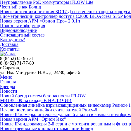
Неуправляемые PoE-коммутаторы iFLOW Lite
Честный знак Болид
Новые источники питания БОЛИД со степенью защиты корпуса 
Биометрический контроллер доступа С2000-BIOAccess-SF5P Бо
Новая версия АРМ «Орион Про» 2.0.1п
Полезная информация
Видеонаблюдение
Огнезащитный состав
Как купить?
Доставка
Контакты
8 (8452) 65-95-31
8 (8452) 71-77-80
г.Саратов,
ул. Им. Мичурина И.В., д. 24/30, офис 6
Меню
Главная
Бренды
Новости
Новый бренд систем безопасности iFLOW
МИГ® - 09 на складе В НАЛИЧИИ
Обновленная линейка взрывозащищенных видеокамер Релион-1
Начало поставок линейки считывателей Proxy-6
Новые IP-камеры: интеллектуальный анализ в компактном форм
Новая версия АРМ "Орион Икс"
Новые IP-видеокамеры 2-й серии с моторизированным и фикси
Новые тревожные кнопки от компании Болид