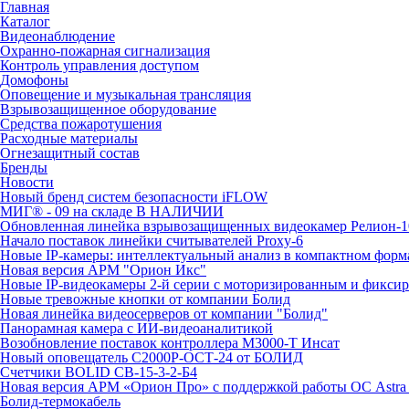
Главная
Каталог
Видеонаблюдение
Охранно-пожарная сигнализация
Контроль управления доступом
Домофоны
Оповещение и музыкальная трансляция
Взрывозащищенное оборудование
Средства пожаротушения
Расходные материалы
Огнезащитный состав
Бренды
Новости
Новый бренд систем безопасности iFLOW
МИГ® - 09 на складе В НАЛИЧИИ
Обновленная линейка взрывозащищенных видеокамер Релион-1
Начало поставок линейки считывателей Proxy-6
Новые IP-камеры: интеллектуальный анализ в компактном форм
Новая версия АРМ "Орион Икс"
Новые IP-видеокамеры 2-й серии с моторизированным и фикси
Новые тревожные кнопки от компании Болид
Новая линейка видеосерверов от компании "Болид"
Панорамная камера с ИИ-видеоаналитикой
Возобновление поставок контроллера М3000-Т Инсат
Новый оповещатель С2000Р-ОСТ-24 от БОЛИД
Счетчики BOLID СВ-15-3-2-Б4
Новая версия АРМ «Орион Про» с поддержкой работы ОС Astra
Болид-термокабель