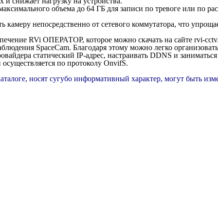
х и снижает нагрузку на устройства.
максимального объема до 64 ГБ для записи по тревоге или по р
ть камеру непосредственно от сетевого коммутатора, что упрощ
ечение RVi ОПЕРАТОР, которое можно скачать на сайте rvi-cctv.
аблюдения SpaceCam. Благодаря этому можно легко организовать
провайдера статический IP-адрес, настраивать DDNS и заниматьс
осуществляется по протоколу OnvifS.
каталоге, носят сугубо информативный характер, могут быть из