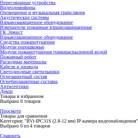
Переговорные устройства
Видеодомофоны
Оповещение и музыкальная трансляция
Акустические системы
Взрывозащищенное оборудование
Извещатели пожарные взрывозащищенные
ГК Эрвист
Взрывозащищенное оборудование
Средства пожаротушения
Модули порошковые
Модули пожаротушения тонкораспыленной водой
Пожарный робот
Расходные материалы
Кабели и провода
Светодиодные светильники
Огнезащитный состав
Огнебиозащитные составы
Антисептики
Декор
Товары в избранном
Выбрано
0
товаров
Просмотр
Товары для сравнения
Категория: "RVi-IPC31S (2.8-12 мм) IP-камера видеонаблюдения
Выбрано
0
из 4 товаров
Сравнить