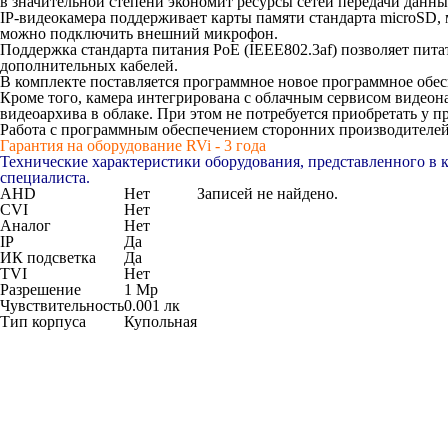
в значительной степени экономит ресурсы сетей передачи данны
IP-видеокамера поддерживает карты памяти стандарта microSD, 
можно подключить внешний микрофон.
Поддержка стандарта питания PoE (IEEE802.3af) позволяет пита
дополнительных кабелей.
В комплекте поставляется программное новое программное обесп
Кроме того, камера интегрирована с облачным сервисом видеон
видеоархива в облаке. При этом не потребуется приобретать у 
Работа с программным обеспечением сторонних производителей 
Гарантия на оборудование RVi - 3 года
Технические характеристики оборудования, представленного в 
специалиста.
AHD
Нет
Записей не найдено.
CVI
Нет
Аналог
Нет
IP
Да
ИК подсветка
Да
TVI
Нет
Разрешение
1 Мр
Чувствительность
0.001 лк
Тип корпуса
Купольная