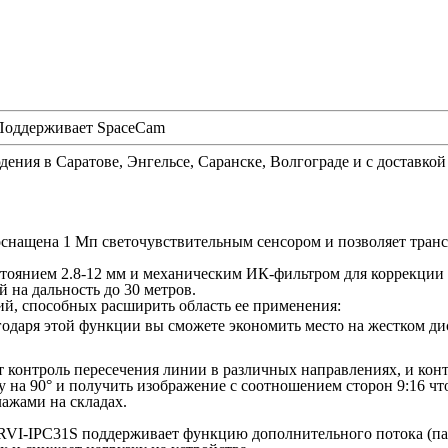
 Поддерживает SpaceCam
юдения
в Саратове, Энгельсе, Саранске, Волгограде и с доставко
оснащена 1 Мп светочувствительным сенсором и позволяет тран
оянием 2.8-12 мм и механическим ИК-фильтром для коррекции ц
 на дальность до 30 метров.
й, способных расширить область ее применения:
годаря этой функции вы сможете экономить место на жестком ди
 контроль пересечения линии в различных направлениях, и конт
 на 90° и получить изображение с соотношением сторон 9:16 ч
лажами на складах.
RVI-IPC31S поддерживает функцию дополнительного потока (пар