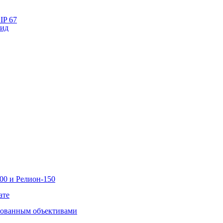
IP 67
лид
00 и Релион-150
ате
рованным объективами