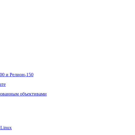
00 и Релион-150
ате
рованным объективами
 Linux