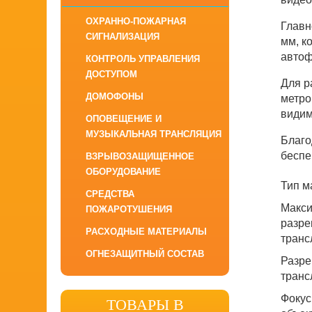
ОХРАННО-ПОЖАРНАЯ
Главн
СИГНАЛИЗАЦИЯ
мм, к
автоф
КОНТРОЛЬ УПРАВЛЕНИЯ
ДОСТУПОМ
Для р
ДОМОФОНЫ
метро
видим
ОПОВЕЩЕНИЕ И
МУЗЫКАЛЬНАЯ ТРАНСЛЯЦИЯ
Благо
беспе
ВЗРЫВОЗАЩИЩЕННОЕ
ОБОРУДОВАНИЕ
Тип м
СРЕДСТВА
Макс
ПОЖАРОТУШЕНИЯ
разр
РАСХОДНЫЕ МАТЕРИАЛЫ
транс
ОГНЕЗАЩИТНЫЙ СОСТАВ
Разре
транс
Фокус
ТОВАРЫ В