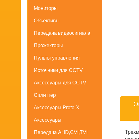
Мониторы
Объективы
Передача видеосигнала
Прожекторы
Пульты управления
Источники для CCTV
Аксессуары для CCTV
Сплиттер
О
Аксессуары Proto-X
Аксессуары
Трехм
Передача AHD,CVI,TVI
видео