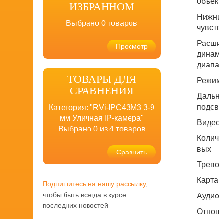
объек
ИЗБРАННОМ
Нижни
Выбрано
0
товаров
чувст
Расш
Просмотр
динам
диапа
ТОВАРЫ ДЛЯ
Режим
СРАВНЕНИЯ
Дальн
подсв
Категория: "RVi-IPC43M3 3-9
мм Уличная IP-камера"
Виде
Выбрано
0
из 4 товаров
Колич
вых
Сравнить
Трево
Карта
Подпишитесь на нашу рассылку
,
чтобы быть всегда в курсе
Ауди
последних новостей!
Отнош