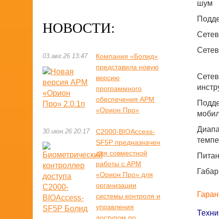
шум
Подд
НОВОСТИ:
Сетев
Сетев
03.авг.26 13:47
Компания «Болид»
представила новую
Сете
версию
инстр
программного
обеспечения АРМ
Подд
«Орион Про»
моби
Диапа
30.июн.26 20:17
С2000-BIOAccess-
темпе
SF5P предназначен
для совместной
Пита
работы с АРМ
Габар
«Орион Про» для
организации
Гаран
системы контроля и
управления
Техни
доступом по