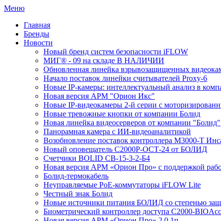
Меню
Главная
Бренды
Новости
Новый бренд систем безопасности iFLOW
МИГ® - 09 на складе В НАЛИЧИИ
Обновленная линейка взрывозащищенных видеокам
Начало поставок линейки считывателей Proxy-6
Новые IP-камеры: интеллектуальный анализ в комп
Новая версия АРМ "Орион Икс"
Новые IP-видеокамеры 2-й серии с моторизирова
Новые тревожные кнопки от компании Болид
Новая линейка видеосерверов от компании "Болид"
Панорамная камера с ИИ-видеоаналитикой
Возобновление поставок контроллера М3000-Т Инс
Новый оповещатель С2000Р-ОСТ-24 от БОЛИД
Счетчики BOLID СВ-15-3-2-Б4
Новая версия АРМ «Орион Про» с поддержкой рабо
Болид-термокабель
Неуправляемые PoE-коммутаторы iFLOW Lite
Честный знак Болид
Новые источники питания БОЛИД со степенью защи
Биометрический контроллер доступа С2000-BIOAcc
Новая версия АРМ «Орион Про» 2.0.1п