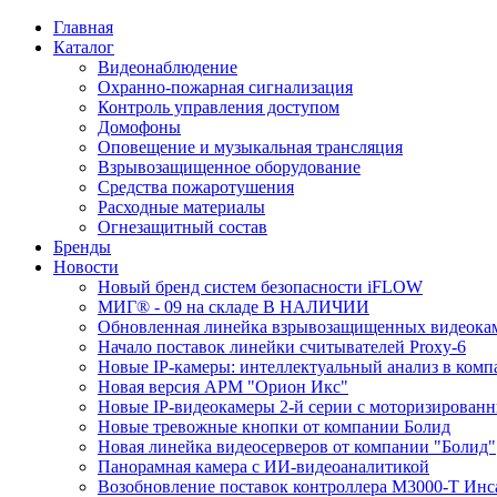
Главная
Каталог
Видеонаблюдение
Охранно-пожарная сигнализация
Контроль управления доступом
Домофоны
Оповещение и музыкальная трансляция
Взрывозащищенное оборудование
Средства пожаротушения
Расходные материалы
Огнезащитный состав
Бренды
Новости
Новый бренд систем безопасности iFLOW
МИГ® - 09 на складе В НАЛИЧИИ
Обновленная линейка взрывозащищенных видеокам
Начало поставок линейки считывателей Proxy-6
Новые IP-камеры: интеллектуальный анализ в комп
Новая версия АРМ "Орион Икс"
Новые IP-видеокамеры 2-й серии с моторизирова
Новые тревожные кнопки от компании Болид
Новая линейка видеосерверов от компании "Болид"
Панорамная камера с ИИ-видеоаналитикой
Возобновление поставок контроллера М3000-Т Инс