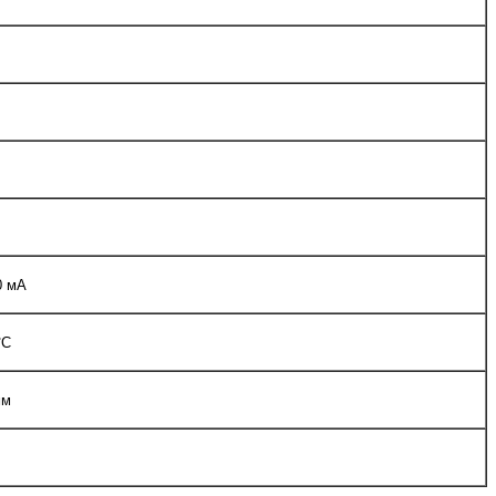
0 мА
°С
мм