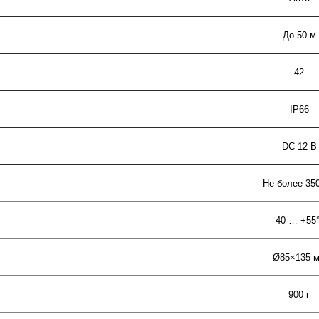
До 50 м
42
IP66
DC 12 В
Не более 35
-40 … +55
Ø85×135 
900 г