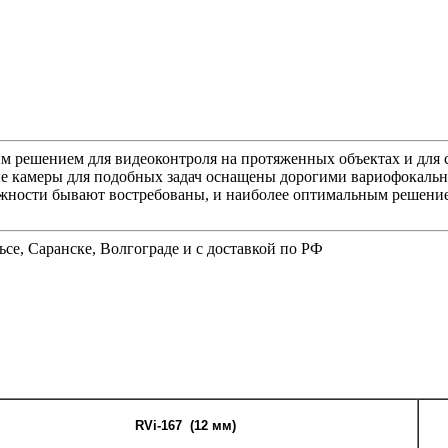
решением для видеоконтроля на протяженных объектах и для слу
ные камеры для подобных задач оснащены дорогими вариофокал
жности бывают востребованы, и наиболее оптимальным решением 
ьсе, Саранске, Волгограде и с доставкой по РФ
RVi-16
7
(12 мм)