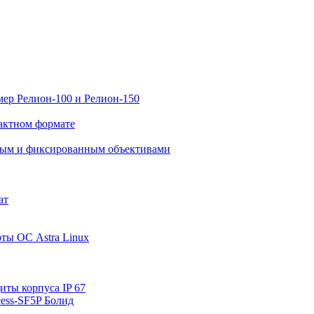
ер Релион-100 и Релион-150
актном формате
нным и фиксированным объективами
ат
ты ОС Astra Linux
ты корпуса IP 67
ess-SF5P Болид