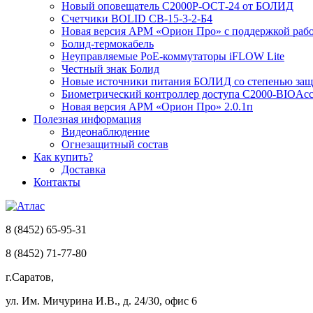
Новый оповещатель С2000Р-ОСТ-24 от БОЛИД
Счетчики BOLID СВ-15-3-2-Б4
Новая версия АРМ «Орион Про» с поддержкой рабо
Болид-термокабель
Неуправляемые PoE-коммутаторы iFLOW Lite
Честный знак Болид
Новые источники питания БОЛИД со степенью защи
Биометрический контроллер доступа С2000-BIOAcc
Новая версия АРМ «Орион Про» 2.0.1п
Полезная информация
Видеонаблюдение
Огнезащитный состав
Как купить?
Доставка
Контакты
8 (8452) 65-95-31
8 (8452) 71-77-80
г.Саратов,
ул. Им. Мичурина И.В., д. 24/30, офис 6