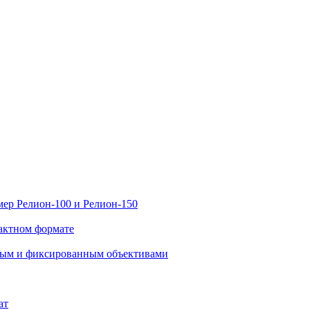
ер Релион-100 и Релион-150
актном формате
нным и фиксированным объективами
ат