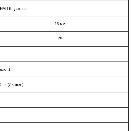
HAD II цветная
16 мм
17°
выкл.)
0 лк (ИК вкл.)