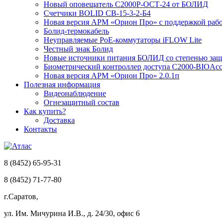
Новый оповещатель С2000Р-ОСТ-24 от БОЛИД
Счетчики BOLID СВ-15-3-2-Б4
Новая версия АРМ «Орион Про» с поддержкой рабо
Болид-термокабель
Неуправляемые PoE-коммутаторы iFLOW Lite
Честный знак Болид
Новые источники питания БОЛИД со степенью защи
Биометрический контроллер доступа С2000-BIOAcc
Новая версия АРМ «Орион Про» 2.0.1п
Полезная информация
Видеонаблюдение
Огнезащитный состав
Как купить?
Доставка
Контакты
8 (8452) 65-95-31
8 (8452) 71-77-80
г.Саратов,
ул. Им. Мичурина И.В., д. 24/30, офис 6