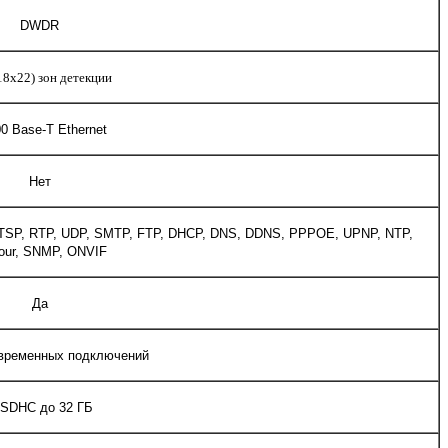
DWDR
18x22) зон детекции
00 Base-T Ethernet
Нет
 RTSP, RTP, UDP, SMTP, FTP, DHCP, DNS, DDNS, PPPOE, UPNP, NTP,
our, SNMP, ONVIF
Да
овременных подключений
/SDHC до 32 ГБ