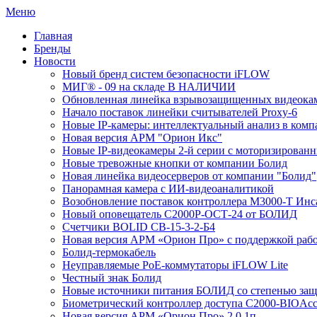
Меню
Главная
Бренды
Новости
Новый бренд систем безопасности iFLOW
МИГ® - 09 на складе В НАЛИЧИИ
Обновленная линейка взрывозащищенных видеокам
Начало поставок линейки считывателей Proxy-6
Новые IP-камеры: интеллектуальный анализ в комп
Новая версия АРМ "Орион Икс"
Новые IP-видеокамеры 2-й серии с моторизирова
Новые тревожные кнопки от компании Болид
Новая линейка видеосерверов от компании "Болид"
Панорамная камера с ИИ-видеоаналитикой
Возобновление поставок контроллера М3000-Т Инс
Новый оповещатель С2000Р-ОСТ-24 от БОЛИД
Счетчики BOLID СВ-15-3-2-Б4
Новая версия АРМ «Орион Про» с поддержкой рабо
Болид-термокабель
Неуправляемые PoE-коммутаторы iFLOW Lite
Честный знак Болид
Новые источники питания БОЛИД со степенью защи
Биометрический контроллер доступа С2000-BIOAcc
Новая версия АРМ «Орион Про» 2.0.1п