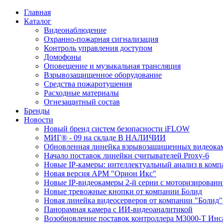
Главная
Каталог
Видеонаблюдение
Охранно-пожарная сигнализация
Контроль управления доступом
Домофоны
Оповещение и музыкальная трансляция
Взрывозащищенное оборудование
Средства пожаротушения
Расходные материалы
Огнезащитный состав
Бренды
Новости
Новый бренд систем безопасности iFLOW
МИГ® - 09 на складе В НАЛИЧИИ
Обновленная линейка взрывозащищенных видеокам
Начало поставок линейки считывателей Proxy-6
Новые IP-камеры: интеллектуальный анализ в комп
Новая версия АРМ "Орион Икс"
Новые IP-видеокамеры 2-й серии с моторизирова
Новые тревожные кнопки от компании Болид
Новая линейка видеосерверов от компании "Болид"
Панорамная камера с ИИ-видеоаналитикой
Возобновление поставок контроллера М3000-Т Инс