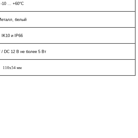
-10 … +60°С
Металл, белый
IK10 и IP66
 / DC 12 В не более 5 Вт
110x54 мм