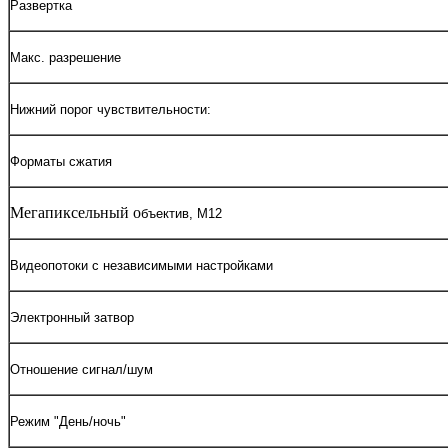
Развертка
Макс. разрешение
Нижний порог чувствительности:
Форматы сжатия
Мегапиксельный о
бъектив, М12
Видеопотоки с независимыми настройками
Электронный затвор
Отношение сигнал/шум
Режим "День/ночь"