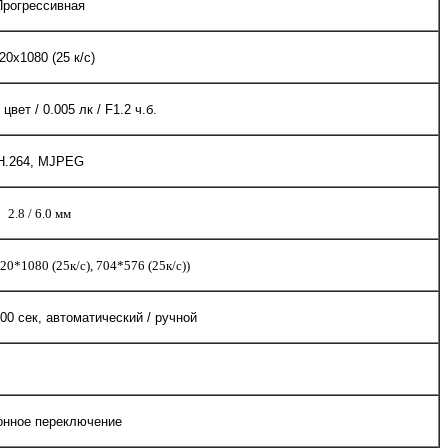
Прогрессивная
20х1080 (25 к/с)
 цвет / 0.005 лк / F1.2 ч.б.
H.264, MJPEG
2.8 / 6.0 мм
0*1080 (25к/с), 704*576 (25к/с))
000 сек, автоматический / ручной
онное переключение