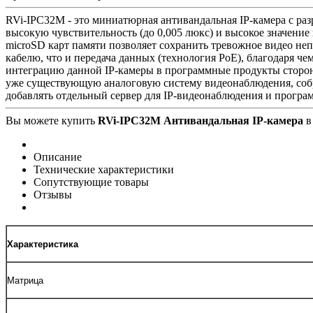
RVi-IPC32M - это миниатюрная антивандальная IP-камера с ра
высокую чувствительность (до 0,005 люкс) и высокое значение
microSD карт памяти позволяет сохранить тревожное видео неп
кабелю, что и передача данных (технология PoE), благодаря ч
интеграцию данной IP-камеры в программные продукты сторон
уже существующую аналоговую систему видеонаблюдения, соб
добавлять отдельный сервер для IP-видеонаблюдения и програ
Вы можете купить
RVi-IPC32M Антивандальная IP-камера
в
Описание
Технические характеристики
Сопутствующие товары
Отзывы
Характеристика
Матрица