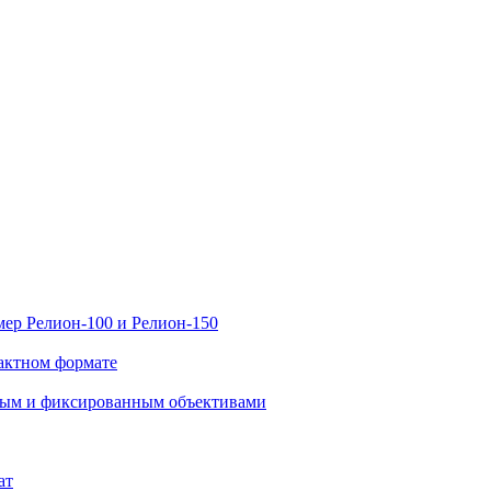
ер Релион-100 и Релион-150
актном формате
нным и фиксированным объективами
ат