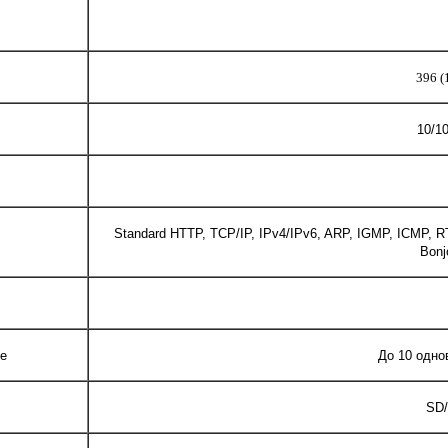
396 (
10/1
Standard HTTP, TCP/IP, IPv4/IPv6, ARP, IGMP, ICMP,
Bonj
ре
До 10 одн
SD