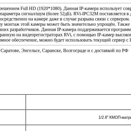
зрешением Full HD (1920*1080). Данная IP-камера использует 
 параметра сигнал/шум (более 52дБ). RVi-IPC32M поставляется в
осредственно на камере даже в случае разрыва связи с серверо
ему монтаж этой камеры может быть значительно упрощён. Также
них разработчиков. Данная IP-камера поддерживается програм
ранную на видеорегистраторах RVi, с помощью IP-камер высок
ммное обеспечение, можно будет использовать текущий сервер с 
 Саратове, Энгельсе, Саранске, Волгограде и с доставкой по РФ
1/2.8'' КМОП-мат