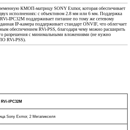
современную КМОП-матрицу SONY Exmor, которая обеспечивает
 двух исполнениях: с объективом 2.8 мм или 6 мм. Поддержка
м. RVi-IPC32M поддерживает питание по тому же сетевому
 данная IP-камера поддерживает стандарт ONVIF, что облегчает
мным обеспечением RVi-PSS, благодаря чему можно расширить
ого разрешения с минимальными вложениями (не нужно
ПО RVi-PSS).
RVi-IPC32M
рица Sony Exmor, 2 Мегапикселя