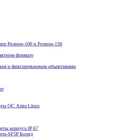
ер Релион-100 и Релион-150
актном формате
нным и фиксированным объективами
ат
ты ОС Astra Linux
ты корпуса IP 67
ess-SF5P Болид