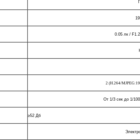
19
0.05 лк / F1.2
2 (H.264/MJPEG:192
От 1/3 сек до 1/10
≥52 Дб
Электр