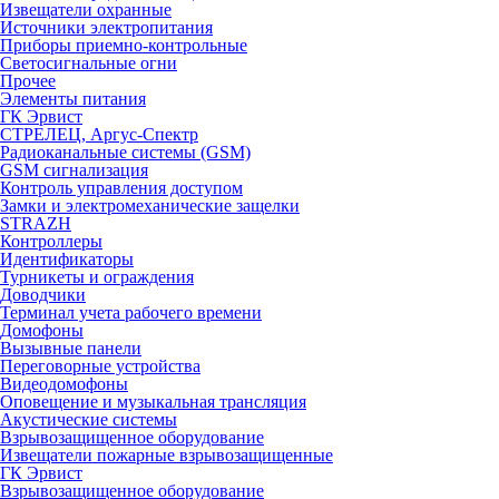
Извещатели охранные
Источники электропитания
Приборы приемно-контрольные
Светосигнальные огни
Прочее
Элементы питания
ГК Эрвист
СТРЕЛЕЦ, Аргус-Спектр
Радиоканальные системы (GSM)
GSM сигнализация
Контроль управления доступом
Замки и электромеханические защелки
STRAZH
Контроллеры
Идентификаторы
Турникеты и ограждения
Доводчики
Терминал учета рабочего времени
Домофоны
Вызывные панели
Переговорные устройства
Видеодомофоны
Оповещение и музыкальная трансляция
Акустические системы
Взрывозащищенное оборудование
Извещатели пожарные взрывозащищенные
ГК Эрвист
Взрывозащищенное оборудование