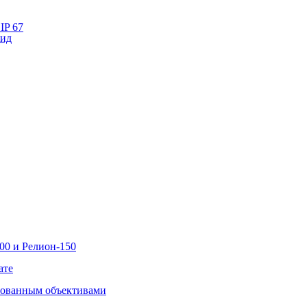
IP 67
лид
00 и Релион-150
ате
рованным объективами