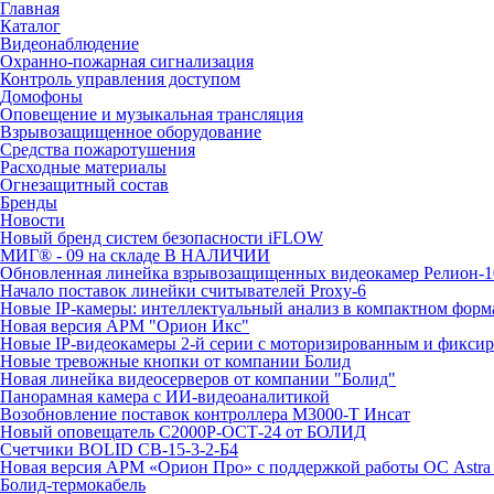
Главная
Каталог
Видеонаблюдение
Охранно-пожарная сигнализация
Контроль управления доступом
Домофоны
Оповещение и музыкальная трансляция
Взрывозащищенное оборудование
Средства пожаротушения
Расходные материалы
Огнезащитный состав
Бренды
Новости
Новый бренд систем безопасности iFLOW
МИГ® - 09 на складе В НАЛИЧИИ
Обновленная линейка взрывозащищенных видеокамер Релион-1
Начало поставок линейки считывателей Proxy-6
Новые IP-камеры: интеллектуальный анализ в компактном форм
Новая версия АРМ "Орион Икс"
Новые IP-видеокамеры 2-й серии с моторизированным и фикси
Новые тревожные кнопки от компании Болид
Новая линейка видеосерверов от компании "Болид"
Панорамная камера с ИИ-видеоаналитикой
Возобновление поставок контроллера М3000-Т Инсат
Новый оповещатель С2000Р-ОСТ-24 от БОЛИД
Счетчики BOLID СВ-15-3-2-Б4
Новая версия АРМ «Орион Про» с поддержкой работы ОС Astra
Болид-термокабель