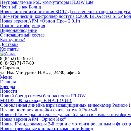
Неуправляемые PoE-коммутаторы iFLOW Lite
Честный знак Болид
Новые источники питания БОЛИД со степенью защиты корпуса 
Биометрический контроллер доступа С2000-BIOAccess-SF5P Бо
Новая версия АРМ «Орион Про» 2.0.1п
Полезная информация
Видеонаблюдение
Огнезащитный состав
Как купить?
Доставка
Контакты
8 (8452) 65-95-31
8 (8452) 71-77-80
г.Саратов,
ул. Им. Мичурина И.В., д. 24/30, офис 6
Меню
Главная
Бренды
Новости
Новый бренд систем безопасности iFLOW
МИГ® - 09 на складе В НАЛИЧИИ
Обновленная линейка взрывозащищенных видеокамер Релион-1
Начало поставок линейки считывателей Proxy-6
Новые IP-камеры: интеллектуальный анализ в компактном форм
Новая версия АРМ "Орион Икс"
Новые IP-видеокамеры 2-й серии с моторизированным и фикси
Новые тревожные кнопки от компании Болид