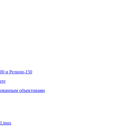
00 и Релион-150
ате
рованным объективами
 Linux