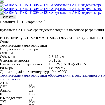
Заказать
Сравнить
В избранное
Купольная AHD камера видеонаблюдения высокого разрешения 
Вы можете купить
SARMATT SR-D130V2812IRA купольная AHD
Описание
Технические характеристики
Сопутствующие товары
Отзывы
Объектив
2,8-12 мм
Чувствительность
0,01 Лк
Питание/Токопотребление
DC12V(+/-10%)/500mA
Размеры
149*99 мм
Диапазон рабочих температур
-10 ~ +50°C
Технические характеристики оборудования, представленного в 
специалиста.
AHD
Да
CVI
Нет
Аналог
Да
IP
Нет
ИК подсветка
Да
TVI
Нет