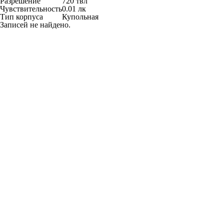
Разрешение
720 твл
Чувствительность
0.01 лк
Тип корпуса
Купольная
Записей не найдено.