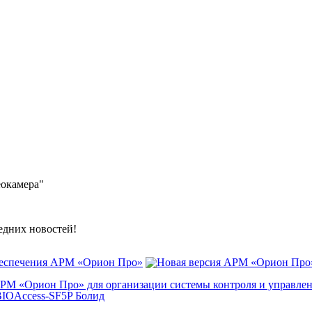
окамера"
ледних новостей!
беспечения АРМ «Орион Про»
АРМ «Орион Про» для организации системы контроля и управле