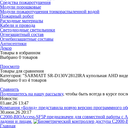
Средства пожаротушения
Модули порошковые
Модули пожаротушения тонкораспыленной водой
Пожарный робот
Расходные материалы
Кабели и провода
Светодиодные светильники
Огнезащитный состав
Огнебиозащитные составы
Антисептики
Декор
Товары в избранном
Выбрано
0
товаров
Просмотр
Товары для сравнения
Категория: "SARMATT SR-D130V2812IRA купольная AHD виде
Выбрано
0
из 4 товаров
Сравнить
Подпишитесь на нашу рассылку
, чтобы быть всегда в курсе пос
Новости:
03.авг.26 13:47
Компания «Болид» представила новую версию программного о
30.июн.26 20:17
С2000-BIOAccess-SF5P предназначен для совместной работы с 
ладони и лицам.
Главная