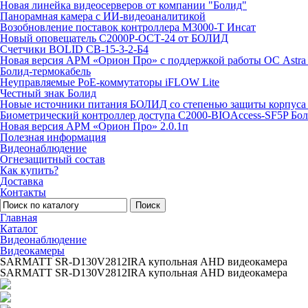
Новая линейка видеосерверов от компании "Болид"
Панорамная камера с ИИ-видеоаналитикой
Возобновление поставок контроллера М3000-Т Инсат
Новый оповещатель С2000Р-ОСТ-24 от БОЛИД
Счетчики BOLID СВ-15-3-2-Б4
Новая версия АРМ «Орион Про» с поддержкой работы ОС Astra
Болид-термокабель
Неуправляемые PoE-коммутаторы iFLOW Lite
Честный знак Болид
Новые источники питания БОЛИД со степенью защиты корпуса 
Биометрический контроллер доступа С2000-BIOAccess-SF5P Бо
Новая версия АРМ «Орион Про» 2.0.1п
Полезная информация
Видеонаблюдение
Огнезащитный состав
Как купить?
Доставка
Контакты
Поиск
Главная
Каталог
Видеонаблюдение
Видеокамеры
SARMATT SR-D130V2812IRA купольная AHD видеокамера
SARMATT SR-D130V2812IRA купольная AHD видеокамера