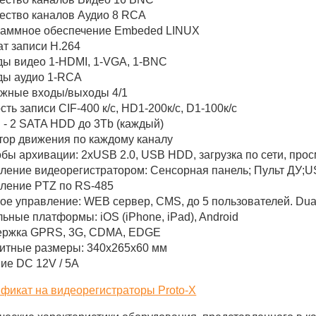
ество каналов Аудио 8 RCA
аммное обеспечение Embeded LINUX
т записи H.264
ы видео 1-HDMI, 1-VGA, 1-BNC
ды аудио 1-RCA
жные входы/выходы 4/1
сть записи CIF-400 к/с, HD1-200к/с, D1-100к/с
 - 2 SATA HDD до 3Tb (каждый)
тор движения по каждому каналу
бы архивации: 2xUSB 2.0, USB HDD, загрузка по сети, прос
ление видеорегистратором: Сенсорная панель; Пульт ДУ;
ление PTZ по RS-485
ое управление: WEB сервер, CMS, до 5 пользователей. Dua
ьные платформы: iOS (iPhone, iPad), Android
ержка GPRS, 3G, CDMA, EDGE
итные размеры: 340х265х60 мм
ие DC 12V / 5A
фикат на видеорегистраторы Proto-X