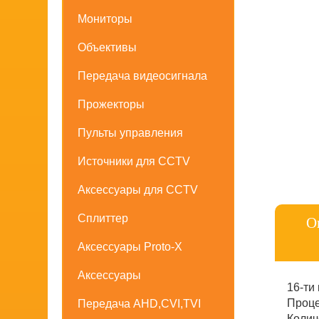
Мониторы
Объективы
Передача видеосигнала
Прожекторы
Пульты управления
Источники для CCTV
Аксессуары для CCTV
Сплиттер
О
Аксессуары Proto-X
Аксессуары
16-ти
Проце
Передача AHD,CVI,TVI
Колич