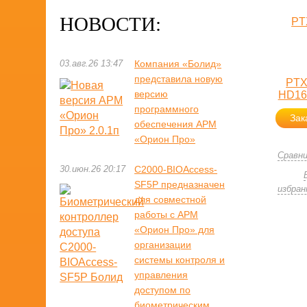
НОВОСТИ:
03.авг.26 13:47
Компания «Болид»
представила новую
PTX
версию
HD16
программного
Зак
обеспечения АРМ
«Орион Про»
Сравн
30.июн.26 20:17
С2000-BIOAccess-
SF5P предназначен
избран
для совместной
работы с АРМ
«Орион Про» для
организации
системы контроля и
управления
доступом по
биометрическим