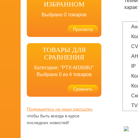
Техни
ИЗБРАННОМ
харак
Выбрано
0
товаров
Ан
Просмотр
Кол
CV
ТОВАРЫ ДЛЯ
СРАВНЕНИЯ
A
IP
Категория: "PTX-M1608U"
Выбрано
0
из 4 товаров
Ко
Ко
Сравнить
Ск
TV
Подпишитесь на нашу рассылку
,
чтобы быть всегда в курсе
последних новостей!