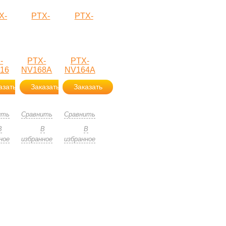
-
PTX-
PTX-
16
NV168A
NV164A
азать
Заказать
Заказать
ить
Сравнить
Сравнить
В
В
В
ное
избранное
избранное