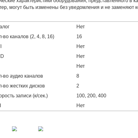
ческие характеристики оборудования, представленного в к
тер, могут быть изменены без уведомления и не заменяют 
алог
Нет
-во каналов (2, 4, 8, 16)
16
I
Нет
HD
Нет
Нет
л-во аудио каналов
8
л-во жестких дисков
2
орость записи (к/сек.)
100, 200, 400
I
Нет