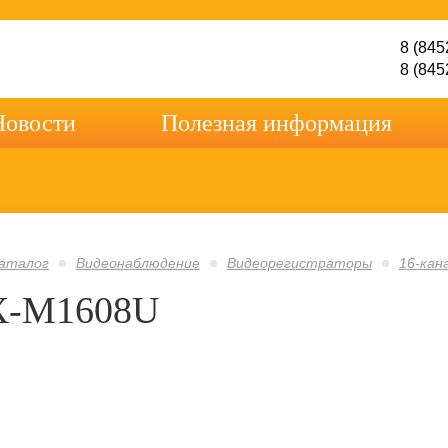
8 (845
8 (845
Новости
Полезная информация
аталог
Видеонаблюдение
Видеорегистраторы
16-кан
X-M1608U