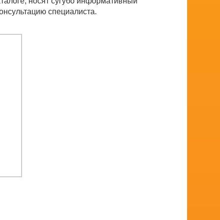
аталоге, носят сугубо информативный
консультацию специалиста.