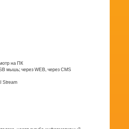
мотр на ПК
USB мышь; через WEB, через CMS
l Stream