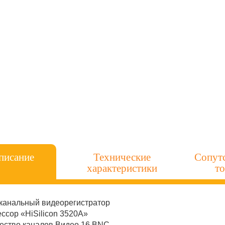
писание
Технические
Сопут
характеристики
т
 канальный видеорегистратор
ссор «HiSilicon 3520A»
ество каналов Видео 16 BNC