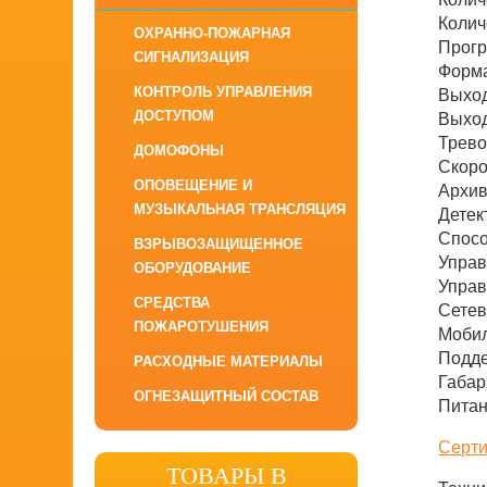
Колич
ОХРАННО-ПОЖАРНАЯ
Прогр
СИГНАЛИЗАЦИЯ
Форма
КОНТРОЛЬ УПРАВЛЕНИЯ
Выход
ДОСТУПОМ
Выхо
Трево
ДОМОФОНЫ
Скоро
ОПОВЕЩЕНИЕ И
Архив
МУЗЫКАЛЬНАЯ ТРАНСЛЯЦИЯ
Детек
Спосо
ВЗРЫВОЗАЩИЩЕННОЕ
Управ
ОБОРУДОВАНИЕ
Управ
СРЕДСТВА
Сетев
ПОЖАРОТУШЕНИЯ
Мобил
Подд
РАСХОДНЫЕ МАТЕРИАЛЫ
Габар
ОГНЕЗАЩИТНЫЙ СОСТАВ
Питан
Серти
ТОВАРЫ В